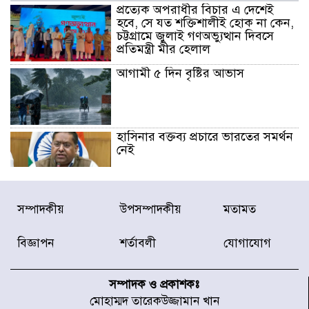
প্রত্যেক অপরাধীর বিচার এ দেশেই
হবে, সে যত শক্তিশালীই হোক না কেন,
চট্টগ্রামে জুলাই গণঅভ্যুত্থান দিবসে
প্রতিমন্ত্রী মীর হেলাল
আগামী ৫ দিন বৃষ্টির আভাস
হাসিনার বক্তব্য প্রচারে ভারতের সমর্থন
নেই
জুলাই গণঅভ্যুত্থানে আহত যোদ্ধা
সম্পাদকীয়
উপসম্পাদকীয়
মতামত
মিতুর খোঁজ নিলেন প্রধানমন্ত্রী
বিজ্ঞাপন
শর্তাবলী
যোগাযোগ
উত্তরায় জুলাই গণঅভ্যুত্থানের ৯২
শহীদের তালিকা প্রকাশ করল JRA
সম্পাদক ও প্রকাশকঃ
মোহাম্মদ তারেকউজ্জামান খান