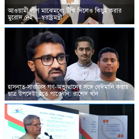
আওয়ামী লীগ মাঝেমধ্যে উঁকি দিলেও কিছুই করার
মুরোদ নেই’—স্বরাষ্ট্রমন্ত্রী
হাসনাত-সারজিস গণ-অভ্যুত্থানের সঙ্গে বেঈমানি করায়
ছাত্র উপদেষ্টা হতে পারেননি: রাশেদ খাঁন