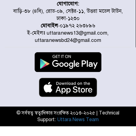
যোগাযোগ:
জুলাই গণঅভ্যুত্থানে উত্তরায় সর্বকনিষ্ঠ
বাড়ি-৩৮ (৪বি), রোড-০৯, সেক্টর-১১, উত্তরা মডেল টাউন,
শহীদ জাবির ইব্রাহীম: এক শিশুর রক্তে
ঢাকা-১২৩০
লেখা ইতিহাস
মোবাইল
-০১৯৭২ ২৬৩৮৯৬
ই-মেইলঃ uttaranews13@gmail.com,
রাজধানীতে আজ বৃষ্টির সম্ভাবনা, যা
uttaranewsbd24@gmail.com
জানাল আবহাওয়া অধিদপ্তর
জুলাই গণঅভ্যুত্থানের অমর প্রতীক
শহীদ মীর মুগ্ধ
উত্তরা আজমপুরের রক্তাক্ত স্মৃতি: শহীদ
তানভীনের অপূর্ণ স্বপ্ন
© সর্বস্বত্ব স্বত্বাধিকার সংরক্ষিত ২০১৩-২০২৫ | Technical
Support:
Uttara News Team
জুলাই স্মৃতি জাদুঘর উদ্বোধন করলেন
প্রধানমন্ত্রী