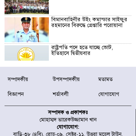
বিমানবাহিনীর উইং কমান্ডার সাইফুর
রহমানের বিরুদ্ধে গ্রেপ্তারি পরোয়ানা
রাষ্ট্রপতি পদে হতে যাচ্ছে ভোট,
ইতিহাসে দ্বিতীয়বার
রাষ্ট্রপতি নির্বাচনে ১১ দলীয় জোটের
সম্পাদকীয়
উপসম্পাদকীয়
মতামত
প্রার্থী কর্নেল অলি আহমদ
বিজ্ঞাপন
শর্তাবলী
যোগাযোগ
ডিএনসিসির সঙ্গে সমন্বয়ে পরিচ্ছন্নতার
নতুন উদ্যোগ নিকুঞ্জ-টানপাড়ায়
সম্পাদক ও প্রকাশকঃ
মোহাম্মদ তারেকউজ্জামান খান
যোগাযোগ:
নবনির্বাচিত কার্যনির্বাহী পরিষদের
বাড়ি-৩৮ (৪বি), রোড-০৯, সেক্টর-১১, উত্তরা মডেল টাউন,