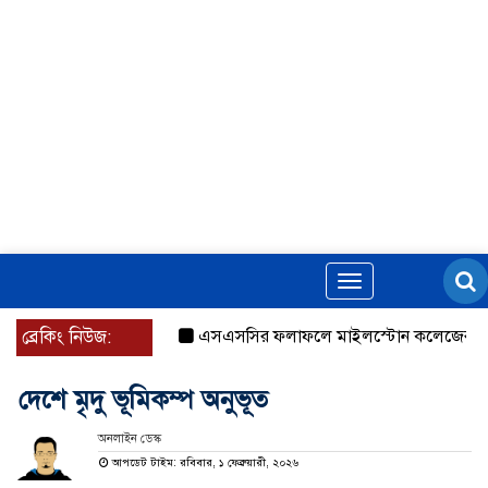
Toggle
navigation
ব্রেকিং নিউজ:
এসএসসির ফলাফলে মাইলস্টোন কলেজের প্রশংসন
দেশে মৃদু ভূমিকম্প অনুভূত
অনলাইন ডেস্ক
আপডেট টাইম: রবিবার, ১ ফেব্রুয়ারী, ২০২৬