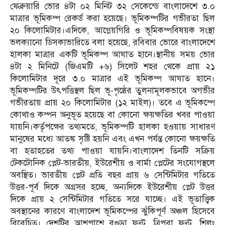
ফেব্রুয়ারি ভোর ৪টা ০২ মিনিট ৩২ সেকেন্ডে বাংলাদেশে ৩.০
মাত্রার ভূমিকম্প রেকর্ড করা হয়েছে। ভূমিকম্পটির গভীরতা ছিল
২০ কিলোমিটার।এদিকে, আগ্নেয়গিরি ও ভূমিকম্পবিষয়ক সংস্থা
ভলক্যানো ডিসকাভারিতে বলা হয়েছে, রবিবার ভোরে বাংলাদেশে
হালকা মাত্রার একটি ভূমিকম্প আঘাত হানে।স্থানীয় সময় ভোর
৪টা ২ মিনিটে (জিএমটি +৬) সিলেট শহর থেকে প্রায় ২১
কিলোমিটার দূরে ৩.০ মাত্রার এই ভূমিকম্প আঘাত হানে।
ভূমিকম্পটির উৎপত্তিস্থল ছিল ভূ-পৃষ্ঠের তুলনামূলকভাবে অগভীর
গভীরতায় প্রায় ২০ কিলোমিটার (১২ মাইল)। তবে এ ভূমিকম্পে
কোথাও কম্পন অনুভূত হয়েছে বা কোনো ক্ষয়ক্ষতির খবর পাওয়া
যায়নি।কর্তৃপক্ষের তথ্যমতে, ভূমিকম্পটি হালকা হওয়ায় সাধারণ
মানুষের মধ্যে আতঙ্ক সৃষ্টি হয়নি এবং এখন পর্যন্ত কোনো ক্ষয়ক্ষতি
বা হতাহতের তথ্য পাওয়া যায়নি।বাংলাদেশ তিনটি সক্রিয়
টেকটোনিক প্লেট-ভারতীয়, ইউরেশীয় ও বার্মা প্লেটের সংযোগস্থলে
অবস্থিত। ভারতীয় প্লেট প্রতি বছর প্রায় ৬ সেন্টিমিটার গতিতে
উত্তর-পূর্ব দিকে অগ্রসর হচ্ছে, অন্যদিকে ইউরেশীয় প্লেট উত্তর
দিকে প্রায় ২ সেন্টিমিটার গতিতে সরে যাচ্ছে। এই ভূতাত্ত্বিক
অবস্থানের কারণে বাংলাদেশ ভূমিকম্পের ঝুঁকিপূর্ণ অঞ্চল হিসেবে
বিবেচিত। দেশটির আশপাশে বগুড়া ফল্ট, ত্রিপুরা ফল্ট, শিলং