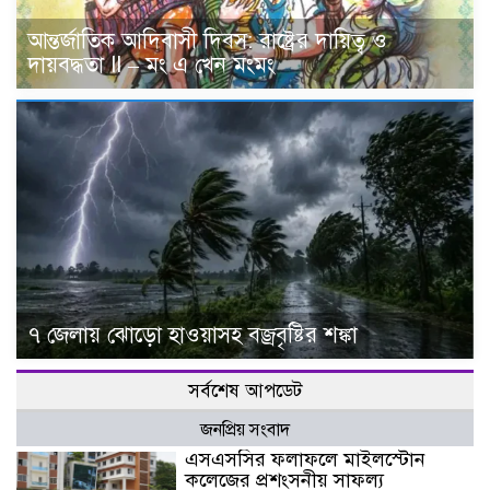
আন্তর্জাতিক আদিবাসী দিবস: রাষ্ট্রের দায়িত্ব ও
দায়বদ্ধতা II – মং এ খেন মংমং
৭ জেলায় ঝোড়ো হাওয়াসহ বজ্রবৃষ্টির শঙ্কা
সর্বশেষ আপডেট
জনপ্রিয় সংবাদ
এসএসসির ফলাফলে মাইলস্টোন
কলেজের প্রশংসনীয় সাফল্য