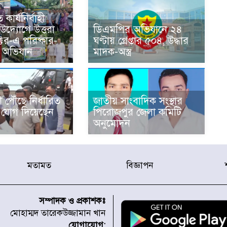
 কার্যনির্বাহী
দ্যোগে উত্তরা
ডিএমপির অভিযানে ২৪
্টর-এ পরিষ্কার-
ঘণ্টায় গ্রেপ্তার ৫০৪, উদ্ধার
তা অভিযান
মাদক-অস্ত্র
 পৌঁছে নির্ধারিত
জাতীয় সাংবাদিক সংস্থার
ে যোগ দিয়েছেন
পিরোজপুর জেলা কমিটি
অনুমোদন
মতামত
বিজ্ঞাপন
সম্পাদক ও প্রকাশকঃ
মোহাম্মদ তারেকউজ্জামান খান
যোগাযোগ: