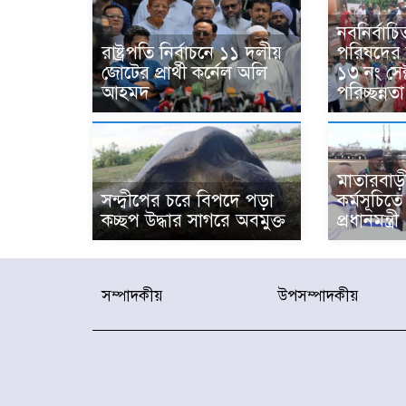
নবনির্বাচিত
রাষ্ট্রপতি নির্বাচনে ১১ দলীয়
পরিষদের উ
জোটের প্রার্থী কর্নেল অলি
১৩ নং সেক
আহমদ
পরিচ্ছন্ন
মাতারবাড়ী
সন্দ্বীপের চরে বিপদে পড়া
কর্মসূচিত
কচ্ছপ উদ্ধার সাগরে অবমুক্ত
প্রধানমন্ত্রী
সম্পাদকীয়
উপসম্পাদকীয়