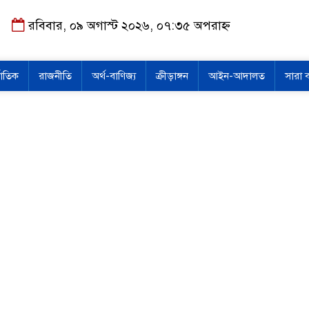
রবিবার, ০৯ অগাস্ট ২০২৬, ০৭:৩৫ অপরাহ্ন
জাতিক
রাজনীতি
অর্থ-বাণিজ্য
ক্রীড়াঙ্গন
আইন-আদালত
সারা 