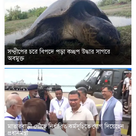
সন্দ্বীপের চরে বিপদে পড়া কচ্ছপ উদ্ধার সাগরে
অবমুক্ত
মাতারবাড়ী পৌঁছে নির্ধারিত কর্মসূচিতে যোগ দিয়েছেন
প্রধানমন্ত্রী