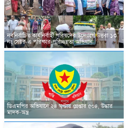
নবনির্বাচিত কার্যনির্বাহী পরিষদের উদ্যোগে উত্তরা ১৩
নং সেক্টর-এ পরিষ্কার-পরিচ্ছন্নতা অভিযান
ডিএমপির অভিযানে ২৪ ঘণ্টায় গ্রেপ্তার ৫০৪, উদ্ধার
মাদক-অস্ত্র