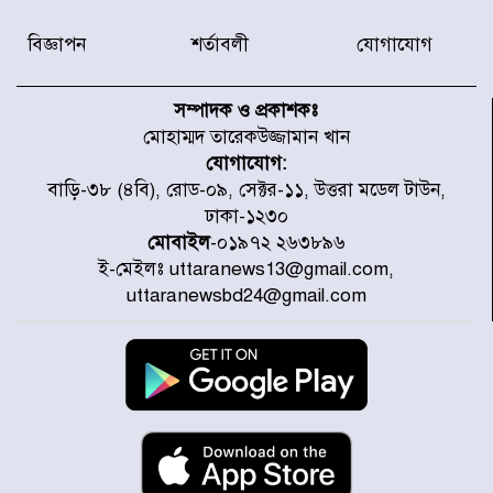
বিজ্ঞাপন
শর্তাবলী
যোগাযোগ
জাতীয় সাংবাদিক সংস্থার পিরোজপুর
জেলা কমিটি অনুমোদন
সম্পাদক ও প্রকাশকঃ
মোহাম্মদ তারেকউজ্জামান খান
যোগাযোগ:
গণঅভ্যুত্থানের তথ্য বিশ্বমিডিয়ায় পৌঁছে
বাড়ি-৩৮ (৪বি), রোড-০৯, সেক্টর-১১, উত্তরা মডেল টাউন,
দিতেন আদীব, গুমের চেষ্টা ৩ বার
ঢাকা-১২৩০
মোবাইল
-০১৯৭২ ২৬৩৮৯৬
ই-মেইলঃ uttaranews13@gmail.com,
বাঁশখালীকে বন্যা মুক্ত করার সকল
uttaranewsbd24@gmail.com
পদক্ষেপ নেয়া হবে- আসাদুল হাবিব দুলু
এমপি
বিদ্যুৎ-জ্বালানি খাতে অস্থিরতা তৈরির
চেষ্টা করছে একটি চক্র : প্রধানমন্ত্রী
টাইফুন ‘ডলফিনের’ আঘাতে জাপানে