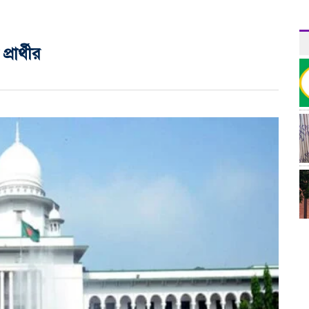
রার্থীর
র