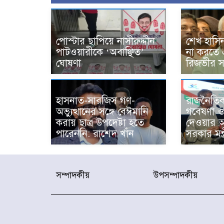
পোস্টার ছাপিয়ে নাসীরুদ্দীন
শেখ হাসি
পাটওয়ারীকে ‘অবাঞ্ছিত’
না করতে 
ঘোষণা
রিজভীর সত
হাসনাত-সারজিস গণ-
রাজনৈতিক
অভ্যুত্থানের সঙ্গে বেঈমানি
গবেষণা ও উ
করায় ছাত্র উপদেষ্টা হতে
দেওয়ার আহ্
পারেননি: রাশেদ খাঁন
সরকার মন্ত
সম্পাদকীয়
উপসম্পাদকীয়