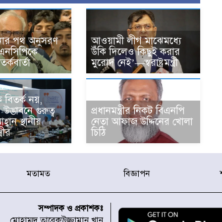
নার পথ অনুসরণ
আওয়ামী লীগ মাঝেমধ্যে
এনসিপিকে
উঁকি দিলেও কিছুই করার
র্কবার্তা
মুরোদ নেই’—স্বরাষ্ট্রমন্ত্রী
 বিতর্ক নয়,
দ্ভাবনে গুরুত্ব
প্রধানমন্ত্রীর নিকট বিএনপি
বান স্থানীয়
নেতা আফাজ উদ্দিনের খোলা
্রীর
চিঠি
মতামত
বিজ্ঞাপন
সম্পাদক ও প্রকাশকঃ
মোহাম্মদ তারেকউজ্জামান খান