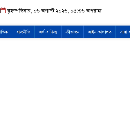
বৃহস্পতিবার, ০৬ অগাস্ট ২০২৬, ০৫:৩৬ অপরাহ্ন
জাতিক
রাজনীতি
অর্থ-বাণিজ্য
ক্রীড়াঙ্গন
আইন-আদালত
সারা 