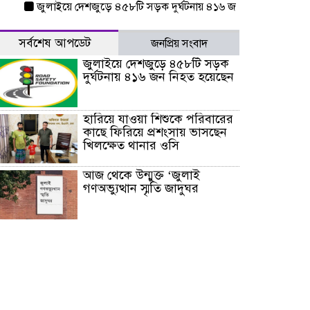
জুলাইয়ে দেশজুড়ে ৪৫৮টি সড়ক দুর্ঘটনায় ৪১৬ জন নিহত হয়েছেন
হারি
সর্বশেষ আপডেট
জনপ্রিয় সংবাদ
জুলাইয়ে দেশজুড়ে ৪৫৮টি সড়ক
দুর্ঘটনায় ৪১৬ জন নিহত হয়েছেন
হারিয়ে যাওয়া শিশুকে পরিবারের
কাছে ফিরিয়ে প্রশংসায় ভাসছেন
খিলক্ষেত থানার ওসি
আজ থেকে উন্মুক্ত ‘জুলাই
গণঅভ্যুত্থান স্মৃতি জাদুঘর
রাজধানীর উত্তরা আঞ্চলিক
পাসপোর্ট অফিসের সামনে দালাল
চক্রের ১৩ জন সদস্যকে বিভিন্ন
মেয়াদে সাজা প্রদান করেছে
‌্যাব-১
হরমুজ প্রণালি নিয়ে ওমানের সঙ্গে