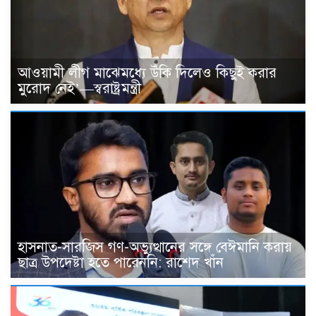
আওয়ামী লীগ মাঝেমধ্যে উঁকি দিলেও কিছুই করার
মুরোদ নেই’—স্বরাষ্ট্রমন্ত্রী
হাসনাত-সারজিস গণ-অভ্যুত্থানের সঙ্গে বেঈমানি করায়
ছাত্র উপদেষ্টা হতে পারেননি: রাশেদ খাঁন