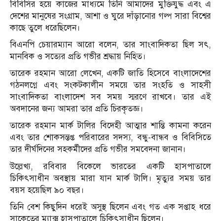
বিবিসির হয়ে কাজের মাধ্যমে তিনি আমাদের মুক্তিযুদ্ধ এবং এ
দেশের মানুষের সংগ্রাম, আশা ও ঘুরে দাঁড়ানোর গল্প সারা বিশ্বের
কাছে তুলে ধরেছিলেন।
বিএনপি চেয়ারম্যান আরো বলেন, তার সাংবাদিকতা ছিল সৎ,
মানবিক ও সত্যের প্রতি গভীর শ্রদ্ধায় নিহিত।
তারেক রহমান আরো লেখেন, একটি জাতি হিসেবে বাংলাদেশের
গঠনলগ্নে এবং সংকটকালীন সময়ে তার সংহতি ও সাহসী
সাংবাদিকতা বাংলাদেশ সব সময় স্মরণে রাখবে। তার এই
অবদানের জন্য আমরা তার প্রতি চিরকৃতজ্ঞ।
তারেক রহমান মার্ক টালির বিদেহী আত্মার শান্তি কামনা করেন
এবং তার শোকসন্তপ্ত পরিবারের সদস্য, বন্ধু-বান্ধব ও বিবিসিতে
তার দীর্ঘদিনের সহকর্মীদের প্রতি গভীর সমবেদনা জানান।
উল্লেখ্য, রবিবার বিকেলে ভারতের একটি হাসপাতালে
চিকিৎসাধীন অবস্থায় মারা যান মার্ক টালি। মৃত্যুর সময় তার
বয়স হয়েছিল ৯০ বছর।
তিনি বেশ কিছুদিন ধরেই অসুস্থ ছিলেন এবং গত এক সপ্তাহ ধরে
সাকেতের ম্যাক্স হাসপাতালে চিকিৎসাধীন ছিলেন।