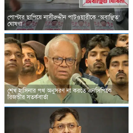
পোস্টার ছাপিয়ে নাসীরুদ্দীন পাটওয়ারীকে ‘অবাঞ্ছিত’
ঘোষণা
শেখ হাসিনার পথ অনুসরণ না করতে এনসিপিকে
রিজভীর সতর্কবার্তা