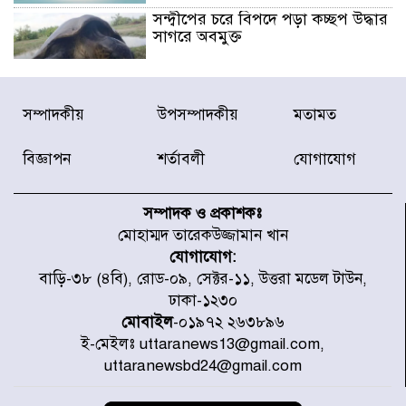
সন্দ্বীপের চরে বিপদে পড়া কচ্ছপ উদ্ধার
সাগরে অবমুক্ত
মাতারবাড়ী পৌঁছে নির্ধারিত কর্মসূচিতে
সম্পাদকীয়
উপসম্পাদকীয়
মতামত
যোগ দিয়েছেন প্রধানমন্ত্রী
বিজ্ঞাপন
শর্তাবলী
যোগাযোগ
জাতীয় সাংবাদিক সংস্থার পিরোজপুর
জেলা কমিটি অনুমোদন
সম্পাদক ও প্রকাশকঃ
মোহাম্মদ তারেকউজ্জামান খান
যোগাযোগ:
গণঅভ্যুত্থানের তথ্য বিশ্বমিডিয়ায় পৌঁছে
বাড়ি-৩৮ (৪বি), রোড-০৯, সেক্টর-১১, উত্তরা মডেল টাউন,
দিতেন আদীব, গুমের চেষ্টা ৩ বার
ঢাকা-১২৩০
মোবাইল
-০১৯৭২ ২৬৩৮৯৬
ই-মেইলঃ uttaranews13@gmail.com,
বাঁশখালীকে বন্যা মুক্ত করার সকল
uttaranewsbd24@gmail.com
পদক্ষেপ নেয়া হবে- আসাদুল হাবিব দুলু
এমপি