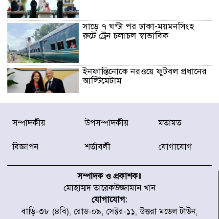
সাড়ে ৭ ঘণ্টা পর ঢাকা-ময়মনসিংহ
রুটে ট্রেন চলাচল স্বাভাবিক
ইনফান্তিনোকে নরওয়ে ফুটবল প্রধানের
আল্টিমেটাম
দেশে ভারি বৃষ্টির সতর্কবার্তা, ১০
সম্পাদকীয়
উপসম্পাদকীয়
মতামত
জেলায় বন্যার পূর্বাভাস
বিজ্ঞাপন
শর্তাবলী
যোগাযোগ
৫৩ নং ওয়ার্ডের সড়কে নেমপ্লেট
স্থাপনের উদ্যোগ চান মিয়া ব্যাপারীর
সম্পাদক ও প্রকাশকঃ
মোহাম্মদ তারেকউজ্জামান খান
যোগাযোগ:
৭ জেলায় ঝোড়ো হাওয়াসহ বজ্রবৃষ্টির
বাড়ি-৩৮ (৪বি), রোড-০৯, সেক্টর-১১, উত্তরা মডেল টাউন,
শঙ্কা