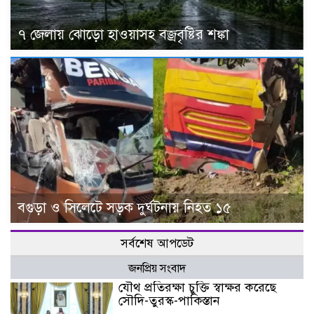
৭ জেলায় ঝোড়ো হাওয়াসহ বজ্রবৃষ্টির শঙ্কা
বগুড়া ও সিলেটে সড়ক দুর্ঘটনায় নিহত ১৫
সর্বশেষ আপডেট
জনপ্রিয় সংবাদ
যৌথ প্রতিরক্ষা চুক্তি স্বাক্ষর করেছে
সৌদি-তুরস্ক-পাকিস্তান