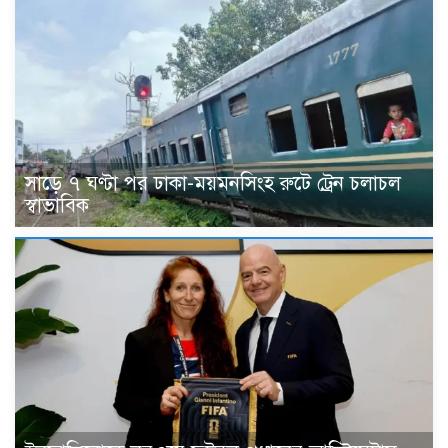
সাড়ে ৭ ঘণ্টা পর ঢাকা-ময়মনসিংহ রুটে ট্রেন চলাচল
স্বাভাবিক