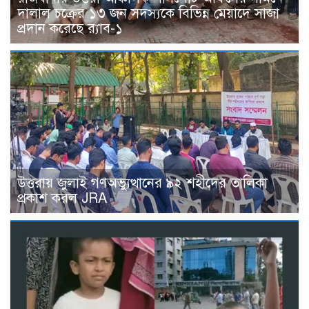
দালাল চক্রের ১৩ জন সদস্যকে বিভিন্ন মেয়াদে সাজা
প্রদান করেছে র‌্যাব-১
উত্তরায় জুলাই গণঅভ্যুত্থানের ৯২ শহীদের তালিকা
প্রকাশ করল JRA