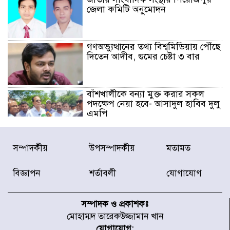
জেলা কমিটি অনুমোদন
গণঅভ্যুত্থানের তথ্য বিশ্বমিডিয়ায় পৌঁছে
দিতেন আদীব, গুমের চেষ্টা ৩ বার
বাঁশখালীকে বন্যা মুক্ত করার সকল
পদক্ষেপ নেয়া হবে- আসাদুল হাবিব দুলু
এমপি
বিদ্যুৎ-জ্বালানি খাতে অস্থিরতা তৈরির
সম্পাদকীয়
উপসম্পাদকীয়
মতামত
চেষ্টা করছে একটি চক্র : প্রধানমন্ত্রী
বিজ্ঞাপন
শর্তাবলী
যোগাযোগ
টাইফুন ‘ডলফিনের’ আঘাতে জাপানে
৫ আহত, চীনে বন্দর বন্ধ
সম্পাদক ও প্রকাশকঃ
মোহাম্মদ তারেকউজ্জামান খান
যোগাযোগ: