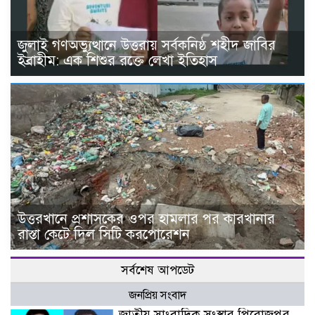
জুলাই গণঅভ্যুত্থানে উত্তরায় সর্বকনিষ্ঠ শহীদ জাবির
ইব্রাহীম: এক শিশুর রক্তে লেখা ইতিহাস
উত্তরখানে প্রশাসকের ওপর হামলার পর কারখানার
রাস্তা কেটে দিল সিটি করপোরেশন
সর্বশেষ আপডেট
জনপ্রিয় সংবাদ
জাতীয় সাংবাদিক সংস্থার পিরোজপুর