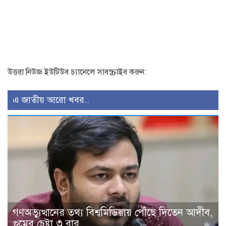
উত্তরা নিউজ ইউটিউব চ্যানেলে সাবস্ক্রাইব করুন:
এ জাতীয় আরো খবর..
গণঅভ্যুত্থানের তথ্য বিশ্বমিডিয়ায় পৌঁছে দিতেন আদীব,
গুমের চেষ্টা ৩ বার