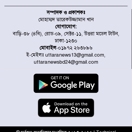
টাইফুন ‘ডলফিনের’ আঘাতে জাপানে
৫ আহত, চীনে বন্দর বন্ধ
সম্পাদক ও প্রকাশকঃ
মোহাম্মদ তারেকউজ্জামান খান
যোগাযোগ:
চিকিৎসা খাতে জিডিপির ৫ শতাংশ
বাড়ি-৩৮ (৪বি), রোড-০৯, সেক্টর-১১, উত্তরা মডেল টাউন,
বরাদ্দের ঘোষণা স্থানীয় সরকার মন্ত্রীর
ঢাকা-১২৩০
মোবাইল
-০১৯৭২ ২৬৩৮৯৬
ই-মেইলঃ uttaranews13@gmail.com,
জুলাই জাদুঘর ঘুরে দেখলেন এনসিপি
uttaranewsbd24@gmail.com
নেতারা
যুক্তরাষ্ট্রে দাবানল নেভাতে গিয়ে
হেলিকপ্টার বিধ্বস্ত, নিহত ১
মজুদদারের সর্বোচ্চ শাস্তি মৃত্যুদণ্ড, তাই
ভেবে মজুদ করবেন : আইনমন্ত্রী