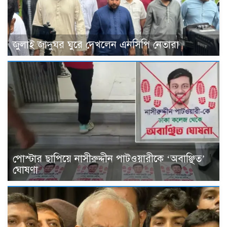
জুলাই জাদুঘর ঘুরে দেখলেন এনসিপি নেতারা
পোস্টার ছাপিয়ে নাসীরুদ্দীন পাটওয়ারীকে ‘অবাঞ্ছিত’
ঘোষণা