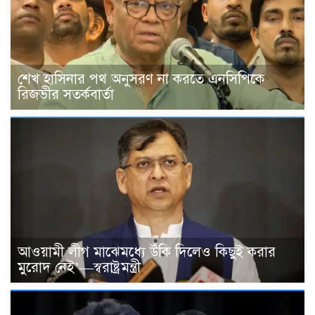
শেখ হাসিনার পথ অনুসরণ না করতে এনসিপিকে
রিজভীর সতর্কবার্তা
আওয়ামী লীগ মাঝেমধ্যে উঁকি দিলেও কিছুই করার
মুরোদ নেই’—স্বরাষ্ট্রমন্ত্রী