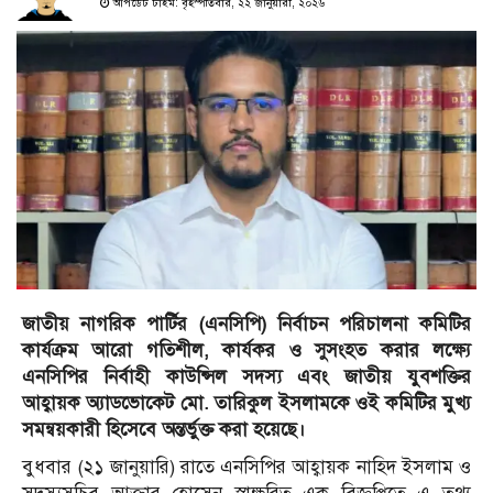
আপডেট টাইম: বৃহস্পতিবার, ২২ জানুয়ারী, ২০২৬
জাতীয় নাগরিক পার্টির (এনসিপি) নির্বাচন পরিচালনা কমিটির
কার্যক্রম আরো গতিশীল, কার্যকর ও সুসংহত করার লক্ষ্যে
এনসিপির নির্বাহী কাউন্সিল সদস্য এবং জাতীয় যুবশক্তির
আহ্বায়ক অ্যাডভোকেট মো. তারিকুল ইসলামকে ওই কমিটির মুখ্য
সমন্বয়কারী হিসেবে অন্তর্ভুক্ত করা হয়েছে।
বুধবার (২১ জানুয়ারি) রাতে এনসিপির আহ্বায়ক নাহিদ ইসলাম ও