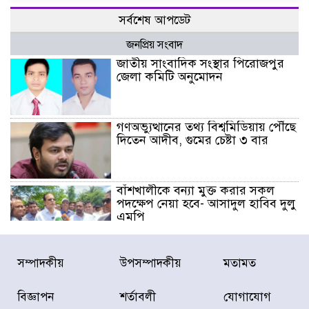
সর্বশেষ আপডেট
জনপ্রিয় সংবাদ
জাতীয় সাংবাদিক সংস্থার পিরোজপুর
জেলা কমিটি অনুমোদন
গণঅভ্যুত্থানের তথ্য বিশ্বমিডিয়ায় পৌঁছে
দিতেন আদীব, গুমের চেষ্টা ৩ বার
বাঁশখালীকে বন্যা মুক্ত করার সকল
পদক্ষেপ নেয়া হবে- আসাদুল হাবিব দুলু
এমপি
বিদ্যুৎ-জ্বালানি খাতে অস্থিরতা তৈরির
সম্পাদকীয়
উপসম্পাদকীয়
মতামত
চেষ্টা করছে একটি চক্র : প্রধানমন্ত্রী
বিজ্ঞাপন
শর্তাবলী
যোগাযোগ