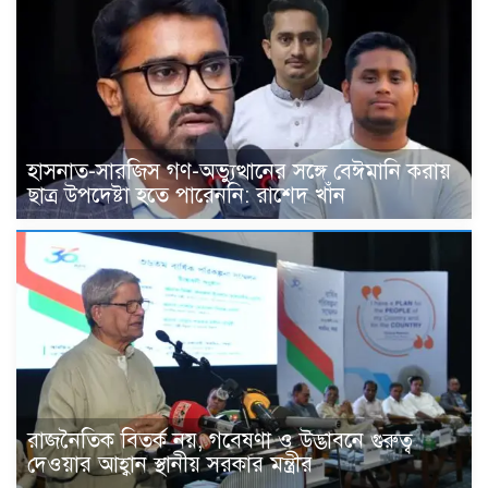
হাসনাত-সারজিস গণ-অভ্যুত্থানের সঙ্গে বেঈমানি করায়
ছাত্র উপদেষ্টা হতে পারেননি: রাশেদ খাঁন
রাজনৈতিক বিতর্ক নয়, গবেষণা ও উদ্ভাবনে গুরুত্ব
দেওয়ার আহ্বান স্থানীয় সরকার মন্ত্রীর