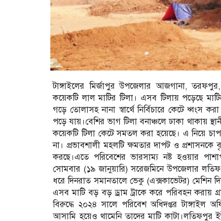
টাঙ্গাইলের মির্জাপুর উপজেলার আজগানা, তরফপুর,
কয়েকটি লাল মাটির টিলা। এসব টিলায় পড়েছে মাটিখ
গড়ে তোলাসহ নানা স্বার্থে নির্বিচারে কেটে ধ্বংস ক
পড়ে যায়।বেশির ভাগ টিলা বনাঞ্চলে ঢাকা থাকায় স্থ
কয়েকটি টিলা কেটে সমতল করা হয়েছে। এ নিয়ে চাপা
না। প্রভাবশালী মহলটি ক্ষমতার দাপট ও প্রশাসনকে বৃ
করছে।এতে পরিবেশের ভারসাম্য নষ্ট হওয়ার পাশা
সোমবার (১৯ জানুয়ারি) সরেজমিনে উপজেলার লতিফপু
ধরে দিনরাত সমানতালে ভেকু (এক্সকাভেটর) মেশিন দিয়
এসব মাটি বড় বড় ড্রাম ট্রাকে করে পরিবহন করায় গ্র
বিরুদ্ধে ২০২৪ সালে পরিবেশ অধিদপ্তর টাঙ্গা
আসামি হয়েও থামেনি তাদের মাটি কাটা।লতিফপুর ই