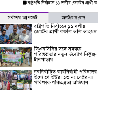
রাষ্ট্রপতি নির্বাচনে ১১ দলীয় জোটের প্রার্থী কর্নেল অলি আহমদ
ডিএন
সর্বশেষ আপডেট
জনপ্রিয় সংবাদ
রাষ্ট্রপতি নির্বাচনে ১১ দলীয়
জোটের প্রার্থী কর্নেল অলি আহমদ
ডিএনসিসির সঙ্গে সমন্বয়ে
পরিচ্ছন্নতার নতুন উদ্যোগ নিকুঞ্জ-
টানপাড়ায়
নবনির্বাচিত কার্যনির্বাহী পরিষদের
উদ্যোগে উত্তরা ১৩ নং সেক্টর-এ
পরিষ্কার-পরিচ্ছন্নতা অভিযান
ডিএমপির অভিযানে ২৪ ঘণ্টায়
গ্রেপ্তার ৫০৪, উদ্ধার মাদক-অস্ত্র
সন্দ্বীপের চরে বিপদে পড়া কচ্ছপ
উদ্ধার সাগরে অবমুক্ত