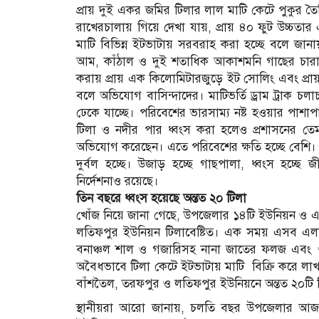
প্রায় দুই একর জমির টিলার লাল মাটি কেটে পুকুর তৈ
রাখেরচালায় গিয়ে দেখা যায়, প্রায় ৪০ ফুট উচ্চতা
মাটি বিভিন্ন ইটভাটায় সরবরাহ করা হচ্ছে বলে জান
আম, কাঁঠাল ও দুই শতাধিক আকাশমনি গাছের চারা ক
করায় প্রায় এক কিলোমিটারজুড়ে ইট সোলিং এবং প্র
বলে অভিযোগ বাসিন্দাদের। মাটিভর্তি ড্রাম ট্রাক
ঢেকে যাচ্ছে। পরিবেশের ভারসাম্য নষ্ট হওয়ার পাশাপা
টিলা ও নদীর পার ধ্বংস করা হলেও প্রশাসনের 
অভিযোগ করেছেন। এতে পরিবেশের ক্ষতি হচ্ছে বেশি।
দুর্বল হচ্ছে। উজাড় হচ্ছে গাছপালা, ধ্বংস হচ্ছে জ
নির্দেশনাও রয়েছে।
তিন বছরে ধ্বংস হয়েছে অন্তত ২০ টিলা
খোঁজ নিয়ে জানা গেছে, উপজেলার ১৪টি ইউনিয়ন ও 
লতিফপুর ইউনিয়ন টিলাবেষ্টিত। এক সময় এসব এলাকায়
বনাঞ্চল শাল ও গজারিসহ নানা জাতের ফলজ এবং ঔষ
অবৈধভাবে টিলা কেটে ইটভাটায় মাটি বিক্রি করে লা
বাঁশতৈল, তরফপুর ও লতিফপুর ইউনিয়নে অন্তত ২০টি 
স্থানীয়রা আরো জানায়, চলতি বছর উপজেলার আজগ