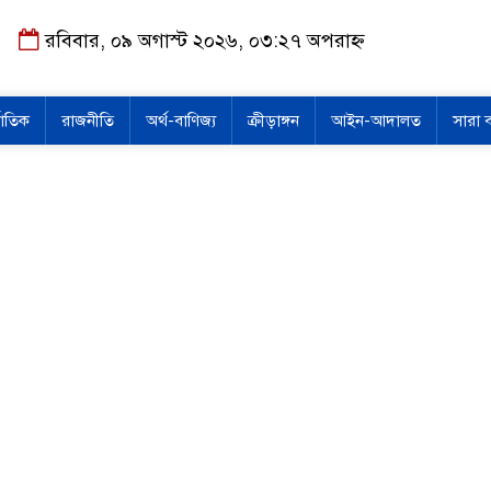
রবিবার, ০৯ অগাস্ট ২০২৬, ০৩:২৭ অপরাহ্ন
জাতিক
রাজনীতি
অর্থ-বাণিজ্য
ক্রীড়াঙ্গন
আইন-আদালত
সারা 