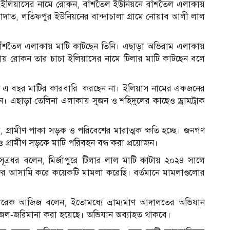
য় ইলিয়াসের নামে রোকন, বাঁশতৈল ইউনিয়নে বাঁশতৈল এলাকায়
দাত, লতিফপুর ইউনিয়নের বান্দাচালা গ্রামে নোয়াব আলী লাল
 বাঁশতৈল এলাকায় মাটি কাটছেন তিনি। এছাড়া অভিরাম এলাকায়
য় রোকন তার চাচা ইলিয়াসের নামে টিলার মাটি কাটছেন বলে
ি এ বছর মাটির কারবারি করছেন না। ইলিয়াস নামের একজনের
ছেন। এছাড়া তেলিনা এলাকায় সুজন ও শহিদুলের কাছেও ড্রামট্রাক
 গ্রামীণ পাকা সড়ক ও পরিবেশের মারাত্মক ক্ষতি হচ্ছে। জনগণ
 গ্রামীণ সড়কে মাটি পরিবহন বন্ধ করা প্রয়োজন।
র সূত্রধর বলেন, মির্জাপুরে টিলার লাল মাটি কাটায় ২০২৪ সালে
দের আসামি করে কয়েকটি মামলা করেছি। বর্তমানে মামলাগুলোর
তারেক আজিজ বলেন, ইতোমধ্যে ভ্রাম্যমাণ আদালতের অভিযান
 জেল-জরিমানা করা হয়েছে। অভিযান অব্যাহত থাকবে।