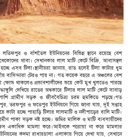
 লতিফপুর ও বাঁশতৈল ইউনিয়নের বিভিন্ন স্থানে রয়েছে বেশ
েকোদের থাবা। সেখানকার লাল মাটি কেটে বিক্রি, আবাসস্থল
রা হচ্ছে এসব টিলা।স্থানীয়রা জানায়, রাত হলেই টিলা কাটার ধুম
ানীয় বাসিন্দারা টেরও পায় না। গত কয়েক বছরে এ অঞ্চলের বেশ
 ক্ষোভ থাকলেও প্রভাবশালীদের ভয়ে কেউ মুখ খুলতেও পারছে
দ্ধাঙ্গুলি দেখিয়ে রাতের অন্ধকারে টিলার লাল মাটি কেটে সাবাড়
পাশি গ্রামীণ সড়ক ও জীববৈচিত্র্য চরম হুমকিতে পড়ছে।গত
র, তরফপুর ও ফতেপুর ইউনিয়নে গিয়ে জানা যায়, দুই সপ্তাহ
ে কাটা হচ্ছে পাহাড়ি টিলার লালমাটি ও নদীপাড়ের বালি মাটি।
ামীণ পাকা সড়ক নষ্ট হচ্ছে। জমির মালিক ও মাটি ব্যবসায়ীদের
ইল অফিস একাধিক মামলা করে।আইনকে পরোয়া না করে মামলার
উনিয়নের কদমা রাধারচালা এলাকায় গিয়ে দেখা যায়, সেখানে