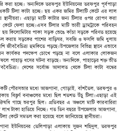
রি করা হচ্ছে। অন্যদিকে তরফপুর ইউনিয়নের তরফপুর পূর্বপাড়া
র একটি টিলা কাটা হচ্ছে। ছয় একর জমির টিলাটি কেটে এর লাল
ায় স্থানীয়রা। এছাড়া মাটি কাটার জন্য টিলার ওপর রোপণ করা
েটে ফেলা হচ্ছে।এসব টিলার মাটি ভারী ড্রামট্রাকে পরিবহন
ায় ছয় কিলোমিটার পাকা সড়ক ভেঙে কাঁচা সড়কে পরিণত হয়েছে
 চলাচল করায় সড়কের পাশের বাড়িঘর, সবজি ও ফসলি জমি ধুলায়
শি জীববৈচিত্র্য হুমকিতে পড়ছে।উপজেলার বিভিন্ন স্থানে এভাবে
তেমন কার্যকর পদক্ষেপ চোখে পড়ছে না বলে এলাকার লোকজন
 ফলে পাহাড় ধসের ঘটনা বাড়ছে। অন্যদিকে, পাহাড়ের শক্ত ভীত
ীববৈচিত্র্য। দেশের সর্বোচ্চ আদালত থেকে টিলা কাটা বন্ধের
একটি পৌরসভার মধ্যে আজগানা, গোড়াই, বাঁশতৈল, তরফপুর ও
 বিস্তৃর্ণ বনাঞ্চলের মধ্যে ছিল শতশত উঁচু টিলা।এছাড়া এই
ধি গাছে ভরপুর ছিল। প্রতিবছর এ অঞ্চলে মাটি কারবারিরা
খ লাখ টাকা হাতিয়ে নিচ্ছে। গত তিন বছরে উপজেলার আজগানা,
টিলা কেটে সমতল করা হয়েছে বলে জানিয়েছে স্থানীয়রা।
ানা ইউনিয়নের তেলিপাড়া এলাকায় সুজন শহিদুল, তরফপুর