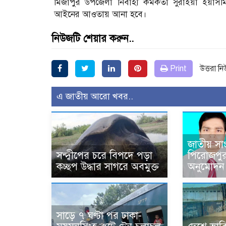
মির্জাপুর উপজেলা নির্বাহী কর্মকর্তা সুরাইয়া ইয়
আইনের আওতায় আনা হবে।
নিউজটি শেয়ার করুন..
Print
উত্তরা ন
এ জাতীয় আরো খবর..
জাতীয় সাং
সন্দ্বীপের চরে বিপদে পড়া
পিরোজপুর
কচ্ছপ উদ্ধার সাগরে অবমুক্ত
অনুমোদন
সাড়ে ৭ ঘণ্টা পর ঢাকা-