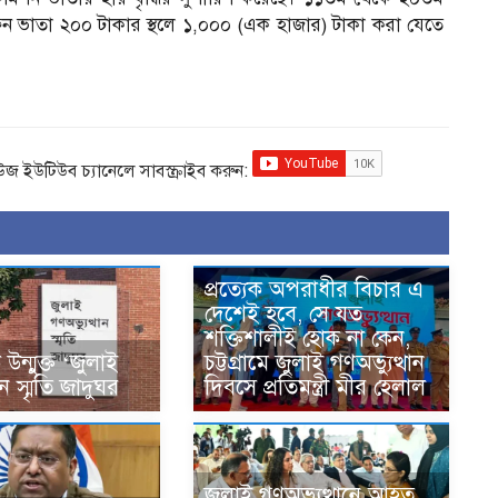
টিফিন ভাতা ২০০ টাকার স্থলে ১,০০০ (এক হাজার) টাকা করা যেতে
িউজ ইউটিউব চ্যানেলে সাবস্ক্রাইব করুন:
প্রত্যেক অপরাধীর বিচার এ
দেশেই হবে, সে যত
শক্তিশালীই হোক না কেন,
ন্মুক্ত ‘জুলাই
চট্টগ্রামে জুলাই গণঅভ্যুত্থান
ান স্মৃতি জাদুঘর
দিবসে প্রতিমন্ত্রী মীর হেলাল
জুলাই গণঅভ্যুত্থানে আহত