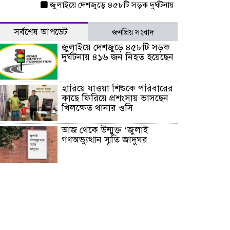
জুলাইয়ে দেশজুড়ে ৪৫৮টি সড়ক দুর্ঘটনায় ৪১৬ জন নিহত হয়েছেন
সর্বশেষ আপডেট
জনপ্রিয় সংবাদ
জুলাইয়ে দেশজুড়ে ৪৫৮টি সড়ক
দুর্ঘটনায় ৪১৬ জন নিহত হয়েছেন
হারিয়ে যাওয়া শিশুকে পরিবারের
কাছে ফিরিয়ে প্রশংসায় ভাসছেন
খিলক্ষেত থানার ওসি
আজ থেকে উন্মুক্ত ‘জুলাই
গণঅভ্যুত্থান স্মৃতি জাদুঘর
রাজধানীর উত্তরা আঞ্চলিক
পাসপোর্ট অফিসের সামনে দালাল
চক্রের ১৩ জন সদস্যকে বিভিন্ন
মেয়াদে সাজা প্রদান করেছে
‌্যাব-১
হরমুজ প্রণালি নিয়ে ওমানের সঙ্গে