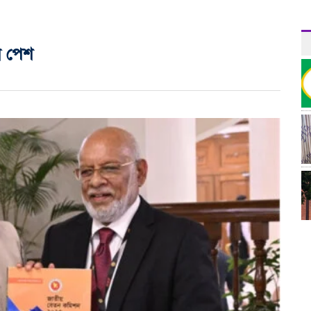
ন পেশ
র