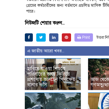
গ্রেডের কর্মচারীদের জন্য বর্তমানে প্রচলিত মাসিক 
পারে।
নিউজটি শেয়ার করুন..
Print
উত্তরা ন
এ জাতীয় আরো খবর..
হারিয়ে যাওয়া শিশুকে
পরিবারের কাছে ফিরিয়ে
প্রশংসায় ভাসছেন খিলক্ষেত
আজ থেকে উ
থানার ওসি
গণঅভ্যুত্থ