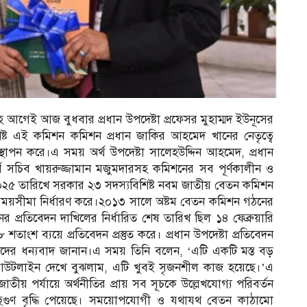
 আগেই আজ বুধবার প্রধান উপদেষ্টা প্রফেসর মুহাম্মদ ইউনূসের
ষ্ট এই কমিশন কমিশন প্রধান জাকির আহমেদ খানের নেতৃত্বে
পস্থাপন করে।এ সময় অর্থ উপদেষ্টা সালেহউদ্দিন আহমেদ, প্রধান
্থ সচিব খায়রুজ্জামান মজুমদারসহ কমিশনের সব পূর্ণকালীন ও
 ২০২৫ তারিখে সরকার ২৩ সদস্যবিশিষ্ট নবম জাতীয় বেতন কমিশন
সময়সীমা নির্ধারণ করে।২০১৩ সালে অষ্টম বেতন কমিশন গঠনের
্রতিবেদন দাখিলের নির্ধারিত শেষ তারিখ ছিল ১৪ ফেব্রুয়ারি
তাংশ ব্যয়ে প্রতিবেদন প্রস্তুত করে। প্রধান উপদেষ্টা প্রতিবেদন
যদের ধন্যবাদ জানান।এ সময় তিনি বলেন, ‘এটি একটি মস্ত বড়
 আউটলাইন দেখে বুঝলাম, এটি খুবই সৃজনশীল কাজ হয়েছে।’এ
য় পর্যায়ে অর্থনীতির প্রায় সব সূচকে উল্লেখযোগ্য পরিবর্তন
 বহুগুণ বৃদ্ধি পেয়েছে। সময়োপযোগী ও যথাযথ বেতন কাঠামো