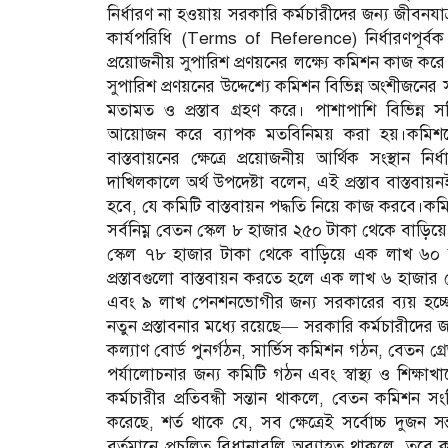
নির্ধারণ না হওয়ায় সরকারি কর্মচারীদের জন্য জীবনযাত্রা
কার্যপরিধি (Terms of Reference) নির্ধারণপূর্বক
প্রয়োজনীয় সুপারিশ প্রণয়নের লক্ষ্যে কমিশন কাজ কর
সুপারিশ প্রণয়নের উদ্দেশ্যে কমিশন বিভিন্ন অংশীজ
মতামত ও প্রস্তাব গ্রহণ করে। পাশাপাশি বিভিন্ন
আয়োজন করে ব্যাপক মতবিনিময় করা হয়।কমিশনের আর
বাস্তবায়নের ক্ষেত্রে প্রয়োজনীয় আর্থিক সংস্থান ন
দাখিলকালে অর্থ উপদেষ্টা বলেন, এই প্রস্তাব বাস্ত
হবে, যে কমিটি বাস্তবায়ন পদ্ধতি নিয়ে কাজ করবে।কম
সর্বনিম্ন বেতন স্কেল ৮ হাজার ২৫০ টাকা থেকে বাড়ি
স্কেল ৭৮ হাজার টাকা থেকে বাড়িয়ে এক লাখ ৬০ হ
প্রস্তাবগুলো বাস্তবায়ন করতে হলে এক লাখ ৬ হাজার 
এবং ৯ লাখ পেনশনভোগীর জন্য সরকারের ব্যয় হচ্ছ
নতুন প্রস্তাবনার মধ্যে রয়েছে— সরকারি কর্মচারীদের জন্য 
কল্যাণ বোর্ড পুনর্গঠন, সার্ভিস কমিশন গঠন, বেতন গ্রে
পর্যালোচনার জন্য কমিটি গঠন এবং স্বাস্থ্য ও শিক্ষ
কর্মচারীর প্রতিবন্ধী সন্তান থাকলে, বেতন কমিশন সং
করেছে, শর্ত থাকে যে, সব ক্ষেত্রেই সর্বোচ্চ দুজ
বর্তমানে প্রচলিত বিধানাবলি অব্যাহত থাকলে, তবে