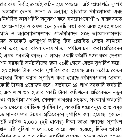
র ব্যয় নির্বাহ ক্রমেই কঠিন হয়ে পড়েছে। এই প্রেক্ষাপটে সুস্পষ্ট
 বিদ্যমান বেতন, ভাতা ও অন্যান্য সুবিধাদি পর্যালোচনা এবং
ে।নির্ধারিত কার্যপরিধি অনুসরণ করে সময়োপযোগী ও বাস্তবসম্মত
নের সঙ্গে অনলাইন ও অফলাইনে ১৮৪টি সভা করে এবং ২৫৫২ জনের
 সমিতি ও অ্যাসোসিয়েশনের প্রতিনিধিদের সঙ্গে আলোচনাসভার
েকটি গুরুত্বপূর্ণ দায়িত্ব ছিল প্রস্তাবিত বেতন কাঠামো
ির্ধারণ এবং এর বাস্তবায়নযোগ্যতা পর্যালোচনা করা।প্রতিবেদন
বায়নই এখন পরবর্তী কাজ। এ লক্ষ্যে একটি কমিটি গঠন করে দেওয়া
িশন সরকারি কর্মচারীদের জন্য ২০টি স্কেলে বেতন সুপারিশ করে।
য়ে ২০ হাজার টাকা করার সুপারিশ করা হয়েছে এবং সর্বোচ্চ বেতন
াজার টাকা করার সুপারিশ করা হয়েছে।কমিশনপ্রধান জানান,
কোটি টাকার প্রয়োজন হবে। বর্তমানে ১৪ লাখ সরকারি কর্মচারী
ে এক লাখ ৩১ হাজার কোটি টাকা।কমিশনের প্রতিবেদনে নতুন
স্বাস্থ্যবীমা প্রবর্তন, পেনশন ব্যবস্থার সংস্কার, সরকারি কর্মচারী
ড ও স্কেলের যৌক্তিক পুনর্বিন্যাস, সরকারি দপ্তরসমূহে ভাতাসমূহ
াখাতে মানবসম্পদ উন্নয়ন।প্রতিবেদনে সুপারিশ করা হয়েছে, কোনো
শ্লিষ্ট মাসিক ২,০০০ (দুই হাজার) টাকা ভাতা প্রদানের সুপারিশ
ন সন্তান এই সুবিধা পাবে।এতে আরো বলা হয়েছে, টিফিন ভাতার
 কমিশন ভাতার হার বৃদ্ধির সুপারিশ করেছে। ১১তম থেকে ২০তম