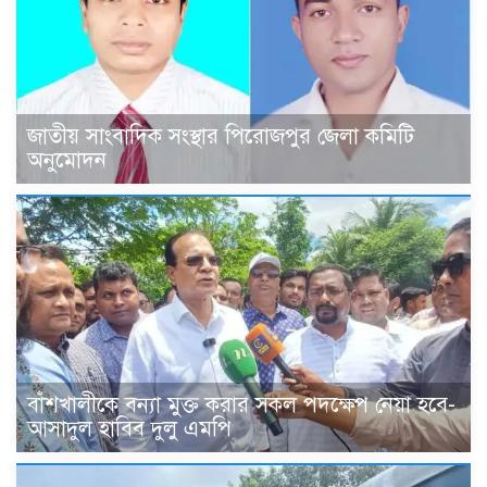
জাতীয় সাংবাদিক সংস্থার পিরোজপুর জেলা কমিটি
অনুমোদন
বাঁশখালীকে বন্যা মুক্ত করার সকল পদক্ষেপ নেয়া হবে-
আসাদুল হাবিব দুলু এমপি