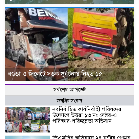
বগুড়া ও সিলেটে সড়ক দুর্ঘটনায় নিহত ১৫
সর্বশেষ আপডেট
জনপ্রিয় সংবাদ
নবনির্বাচিত কার্যনির্বাহী পরিষদের
উদ্যোগে উত্তরা ১৩ নং সেক্টর-এ
পরিষ্কার-পরিচ্ছন্নতা অভিযান
ডিএমপির অভিযানে ২৪ ঘণ্টায় গ্রেপ্তার