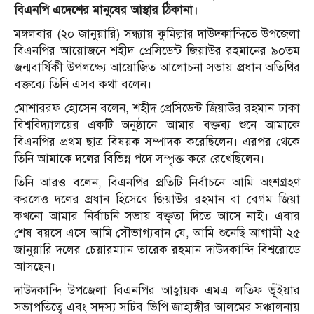
বিএনপি এদেশের মানুষের আস্থার ঠিকানা।
মঙ্গলবার (২০ জানুয়ারি) সন্ধ্যায় কুমিল্লার দাউদকান্দিতে উপজেলা
বিএনপির আয়োজনে শহীদ প্রেসিডেন্ট জিয়াউর রহমানের ৯০তম
জন্মবার্ষিকী উপলক্ষ্যে আয়োজিত আলোচনা সভায় প্রধান অতিথির
বক্তব্যে তিনি এসব কথা বলেন।
মোশাররফ হোসেন বলেন, শহীদ প্রেসিডেন্ট জিয়াউর রহমান ঢাকা
বিশ্ববিদ্যালয়ের একটি অনুষ্ঠানে আমার বক্তব্য শুনে আমাকে
বিএনপির প্রথম ছাত্র বিষয়ক সম্পাদক করেছিলেন। এরপর থেকে
তিনি আমাকে দলের বিভিন্ন পদে সম্পৃক্ত করে রেখেছিলেন।
তিনি আরও বলেন, বিএনপির প্রতিটি নির্বাচনে আমি অংশগ্রহণ
করলেও দলের প্রধান হিসেবে জিয়াউর রহমান বা বেগম জিয়া
কখনো আমার নির্বাচনি সভায় বক্তৃতা দিতে আসে নাই। এবার
শেষ বয়সে এসে আমি সৌভাগ্যবান যে, আমি শুনেছি আগামী ২৫
জানুয়ারি দলের চেয়ারম্যান তারেক রহমান দাউদকান্দি বিশ্বরোডে
আসছেন।
দাউদকান্দি উপজেলা বিএনপির আহ্বায়ক এমএ লতিফ ভূঁইয়ার
সভাপতিত্বে এবং সদস্য সচিব ভিপি জাহাঙ্গীর আলমের সঞ্চালনায়