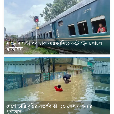
সাড়ে ৭ ঘণ্টা পর ঢাকা-ময়মনসিংহ রুটে ট্রেন চলাচল
স্বাভাবিক
দেশে ভারি বৃষ্টির সতর্কবার্তা, ১০ জেলায় বন্যার
পূর্বাভাস