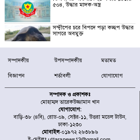
৫০৪, উদ্ধার মাদক-অস্ত্র
সন্দ্বীপের চরে বিপদে পড়া কচ্ছপ উদ্ধার
সাগরে অবমুক্ত
মাতারবাড়ী পৌঁছে নির্ধারিত কর্মসূচিতে
সম্পাদকীয়
উপসম্পাদকীয়
মতামত
যোগ দিয়েছেন প্রধানমন্ত্রী
বিজ্ঞাপন
শর্তাবলী
যোগাযোগ
জাতীয় সাংবাদিক সংস্থার পিরোজপুর
জেলা কমিটি অনুমোদন
সম্পাদক ও প্রকাশকঃ
মোহাম্মদ তারেকউজ্জামান খান
যোগাযোগ:
গণঅভ্যুত্থানের তথ্য বিশ্বমিডিয়ায় পৌঁছে
বাড়ি-৩৮ (৪বি), রোড-০৯, সেক্টর-১১, উত্তরা মডেল টাউন,
দিতেন আদীব, গুমের চেষ্টা ৩ বার
ঢাকা-১২৩০
মোবাইল
-০১৯৭২ ২৬৩৮৯৬
ই-মেইলঃ uttaranews13@gmail.com,