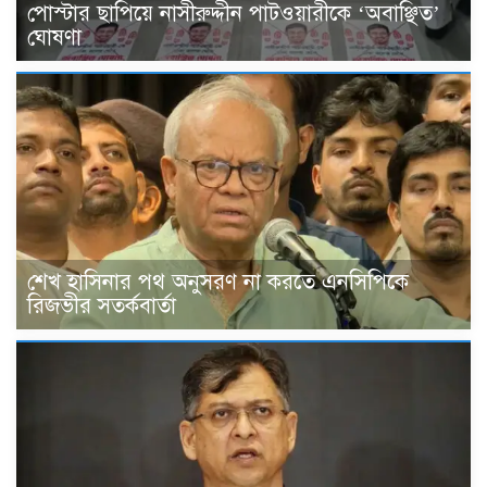
পোস্টার ছাপিয়ে নাসীরুদ্দীন পাটওয়ারীকে ‘অবাঞ্ছিত’
ঘোষণা
শেখ হাসিনার পথ অনুসরণ না করতে এনসিপিকে
রিজভীর সতর্কবার্তা