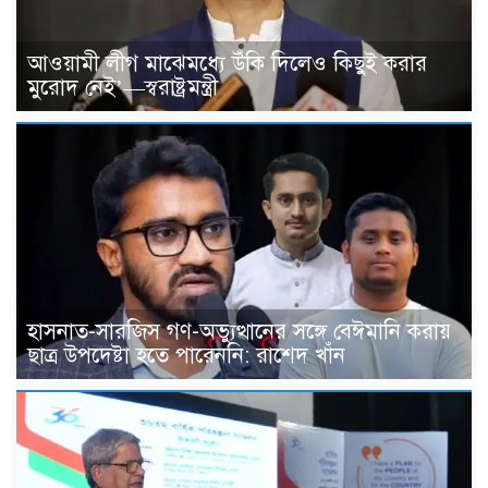
আওয়ামী লীগ মাঝেমধ্যে উঁকি দিলেও কিছুই করার
মুরোদ নেই’—স্বরাষ্ট্রমন্ত্রী
হাসনাত-সারজিস গণ-অভ্যুত্থানের সঙ্গে বেঈমানি করায়
ছাত্র উপদেষ্টা হতে পারেননি: রাশেদ খাঁন