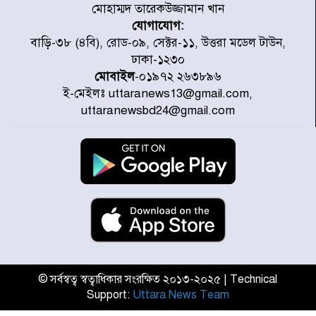
মোহাম্মদ তারেকউজ্জামান খান
যোগাযোগ:
৭ জেলায় ঝোড়ো হাওয়াসহ বজ্রবৃষ্টির
বাড়ি-৩৮ (৪বি), রোড-০৯, সেক্টর-১১, উত্তরা মডেল টাউন,
শঙ্কা
ঢাকা-১২৩০
মোবাইল
-০১৯৭২ ২৬৩৮৯৬
ই-মেইলঃ uttaranews13@gmail.com,
বগুড়া ও সিলেটে সড়ক দুর্ঘটনায় নিহত
uttaranewsbd24@gmail.com
১৫
জুলাইয়ে দেশজুড়ে ৪৫৮টি সড়ক
দুর্ঘটনায় ৪১৬ জন নিহত হয়েছেন
হারিয়ে যাওয়া শিশুকে পরিবারের কাছে
ফিরিয়ে প্রশংসায় ভাসছেন খিলক্ষেত
থানার ওসি
© সর্বস্বত্ব স্বত্বাধিকার সংরক্ষিত ২০১৩-২০২৫ | Technical
Support:
Uttara News Team
আজ থেকে উন্মুক্ত ‘জুলাই গণঅভ্যুত্থান
স্মৃতি জাদুঘর