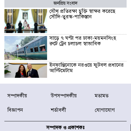
জনপ্রিয় সংবাদ
যৌথ প্রতিরক্ষা চুক্তি স্বাক্ষর করেছে
সৌদি-তুরস্ক-পাকিস্তান
সাড়ে ৭ ঘণ্টা পর ঢাকা-ময়মনসিংহ
রুটে ট্রেন চলাচল স্বাভাবিক
ইনফান্তিনোকে নরওয়ে ফুটবল প্রধানের
আল্টিমেটাম
দেশে ভারি বৃষ্টির সতর্কবার্তা, ১০
সম্পাদকীয়
উপসম্পাদকীয়
মতামত
জেলায় বন্যার পূর্বাভাস
বিজ্ঞাপন
শর্তাবলী
যোগাযোগ
৫৩ নং ওয়ার্ডের সড়কে নেমপ্লেট
স্থাপনের উদ্যোগ চান মিয়া ব্যাপারীর
সম্পাদক ও প্রকাশকঃ