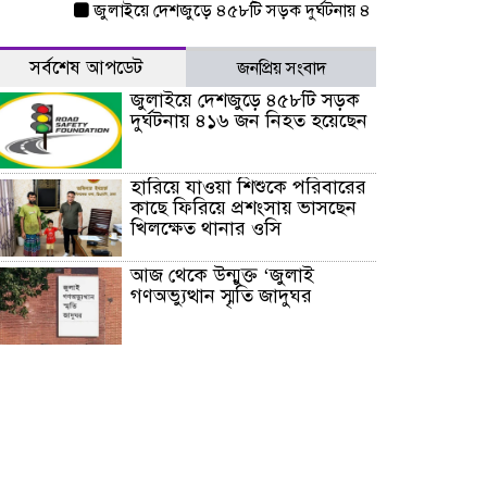
জুলাইয়ে দেশজুড়ে ৪৫৮টি সড়ক দুর্ঘটনায় ৪১৬ জন নিহত হয়েছেন
সর্বশেষ আপডেট
জনপ্রিয় সংবাদ
জুলাইয়ে দেশজুড়ে ৪৫৮টি সড়ক
দুর্ঘটনায় ৪১৬ জন নিহত হয়েছেন
হারিয়ে যাওয়া শিশুকে পরিবারের
কাছে ফিরিয়ে প্রশংসায় ভাসছেন
খিলক্ষেত থানার ওসি
আজ থেকে উন্মুক্ত ‘জুলাই
গণঅভ্যুত্থান স্মৃতি জাদুঘর
রাজধানীর উত্তরা আঞ্চলিক
পাসপোর্ট অফিসের সামনে দালাল
চক্রের ১৩ জন সদস্যকে বিভিন্ন
মেয়াদে সাজা প্রদান করেছে
‌্যাব-১
হরমুজ প্রণালি নিয়ে ওমানের সঙ্গে