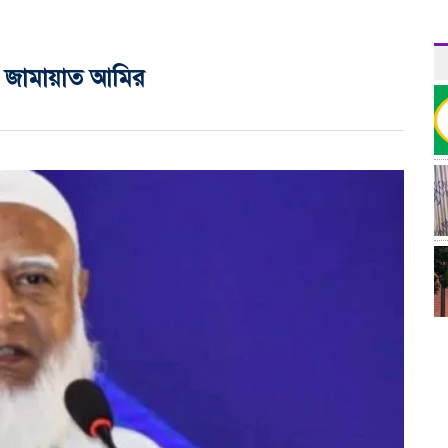
বে : জামায়াত আমির
র