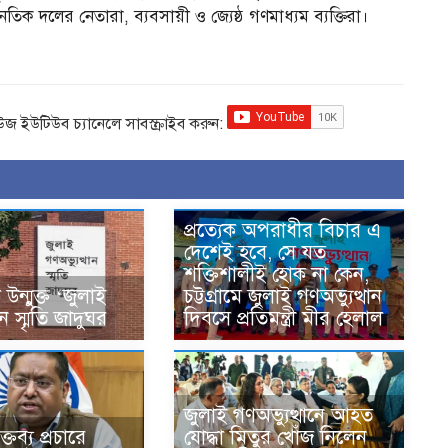
াজনৈতিক দলের নেতারা, ব্যবসায়ী ও জ্যেষ্ঠ গণমাধ্যম ব্যক্তিরা।
িউজ ইউটিউব চ্যানেলে সাবস্ক্রাইব করুন:
প্রত্যেক অপরাধীর বিচার এ
দেশেই হবে, সে যত
শক্তিশালীই হোক না কেন,
ন্মুক্ত ‘জুলাই
চট্টগ্রামে জুলাই গণঅভ্যুত্থান
ান স্মৃতি জাদুঘর
দিবসে প্রতিমন্ত্রী মীর হেলাল
জুলাই গণঅভ্যুত্থানে আহত
্তব্য প্রচারে
যোদ্ধা মিতুর খোঁজ নিলেন