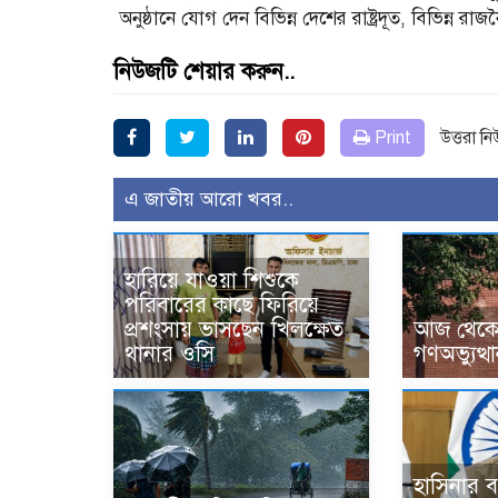
অনুষ্ঠানে যোগ দেন বিভিন্ন দেশের রাষ্ট্রদূত, বিভিন্ন র
নিউজটি শেয়ার করুন..
Print
উত্তরা ন
এ জাতীয় আরো খবর..
হারিয়ে যাওয়া শিশুকে
পরিবারের কাছে ফিরিয়ে
প্রশংসায় ভাসছেন খিলক্ষেত
আজ থেকে উ
থানার ওসি
গণঅভ্যুত্থ
হাসিনার বক