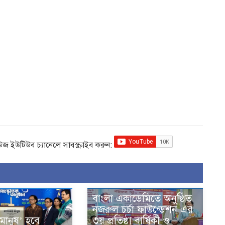
িউজ ইউটিউব চ্যানেলে সাবস্ক্রাইব করুন:
বাংলা একাডেমিতে অনুষ্ঠিত
নজরুল চর্চা ফাউন্ডেশন এর
মানুষ’ হবে
৩য় প্রতিষ্ঠা বার্ষিকী ও