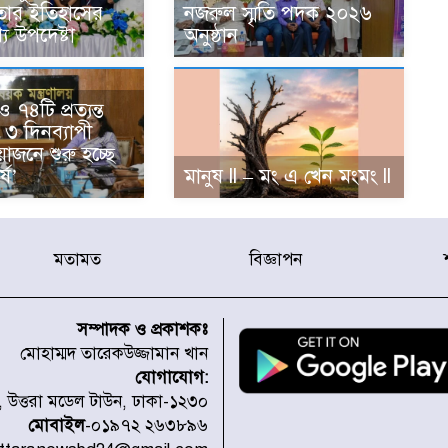
তার ইতিহাসের
নজরুল স্মৃতি পদক ২০২৬
য উপদেষ্টা
অনুষ্ঠান
৭৪টি প্রত্যন্ত
৩ দিনব্যাপী
োজনে শুরু হচ্ছে
্ষ’
মানুষ ll – মং এ খেন মংমং ll
মতামত
বিজ্ঞাপন
সম্পাদক ও প্রকাশকঃ
মোহাম্মদ তারেকউজ্জামান খান
যোগাযোগ:
১, উত্তরা মডেল টাউন, ঢাকা-১২৩০
মোবাইল
-০১৯৭২ ২৬৩৮৯৬