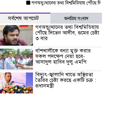
গণঅভ্যুত্থানের তথ্য বিশ্বমিডিয়ায় পৌঁছে দিতেন আদীব, গুমের চেষ্
সর্বশেষ আপডেট
জনপ্রিয় সংবাদ
গণঅভ্যুত্থানের তথ্য বিশ্বমিডিয়ায়
পৌঁছে দিতেন আদীব, গুমের চেষ্টা
৩ বার
বাঁশখালীকে বন্যা মুক্ত করার
সকল পদক্ষেপ নেয়া হবে-
আসাদুল হাবিব দুলু এমপি
বিদ্যুৎ-জ্বালানি খাতে অস্থিরতা
তৈরির চেষ্টা করছে একটি চক্র :
প্রধানমন্ত্রী
টাইফুন ‘ডলফিনের’ আঘাতে
জাপানে ৫ আহত, চীনে বন্দর বন্ধ
চিকিৎসা খাতে জিডিপির ৫
শতাংশ বরাদ্দের ঘোষণা স্থানীয়