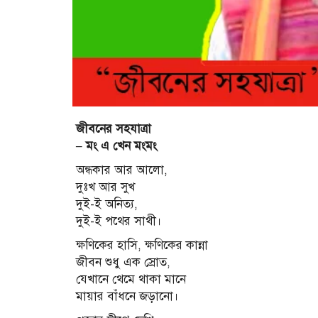
জীবনের সহযাত্রা
– মং এ খেন মংমং
অন্ধকার আর আলো,
দুঃখ আর সুখ
দুই-ই অনিত্য,
দুই-ই পথের সাথী।
ক্ষণিকের হাসি, ক্ষণিকের কান্না
জীবন শুধু এক স্রোত,
যেখানে থেমে থাকা মানে
মায়ার বাঁধনে জড়ানো।