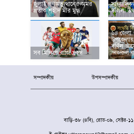
জুলাই গণঅভ্যুত্থানের অমর
সাংবাদিক
প্রতীক শহীদ মীর মুগ্ধ
দলিল: তথ্
৬৪ জেলা ও 
উপজেলায় 
বর্ণিল আয়
সব মিলিয়ে বাজি ফ্রান্স
‘নজরুল বর
সম্পাদকীয়
উপসম্পাদকীয়
বাড়ি-৩৮ (৪বি), রোড-০৯, সেক্টর-১