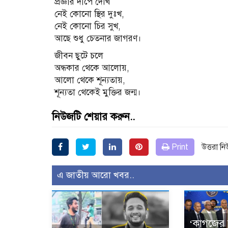
প্রজ্ঞার দীপে দেখি
নেই কোনো স্থির দুঃখ,
নেই কোনো চির সুখ,
আছে শুধু চেতনার জাগরণ।
জীবন ছুটে চলে
অন্ধকার থেকে আলোয়,
আলো থেকে শূন্যতায়,
শূন্যতা থেকেই মুক্তির জন্ম।
নিউজটি শেয়ার করুন..
Print
উত্তরা ন
এ জাতীয় আরো খবর..
‘কাগজের 