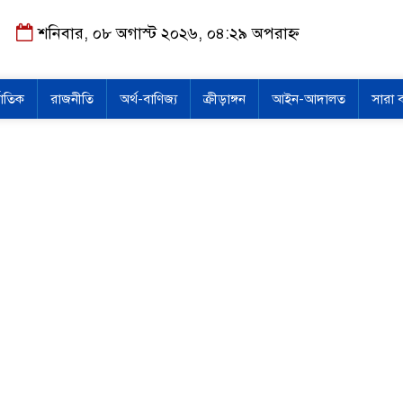
শনিবার, ০৮ অগাস্ট ২০২৬, ০৪:২৯ অপরাহ্ন
জাতিক
রাজনীতি
অর্থ-বাণিজ্য
ক্রীড়াঙ্গন
আইন-আদালত
সারা 