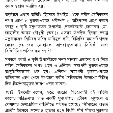
গ্রাউন্ডে’ বিজিবির ১০৪তম রিক্রুট ব্যাচের প্রশিক্ষণ সমাপনী
কুচকাওয়াজ অনুষ্ঠিত হয়।
অনুষ্ঠানে প্রধান অতিথি হিসেবে উপস্থিত থেকে নবীন সৈনিকদের
শপথ গ্রহণ ও কুচকাওয়াজ পরিদর্শন ও অভিবাদন গ্রহণ করেন
স্বরাষ্ট্র ও কৃষি মন্ত্রণালয়ের উপদেষ্টা লেফটেন্যান্ট জেনারেল মো.
জাহাঙ্গীর আলম চৌধুরী (অব.)। এসময় উপস্থিত ছিলেন স্বরাষ্ট্র
মন্ত্রণালয়ের সিনিয়র সচিব নাসিমুল গনি, বিজিবির মহাপরিচালক
মেজর জেনারেল মোহাম্মদ আশরাফুজ্জামান সিদ্দিকী এবং
বিজিটিসিএন্ডসি’র কমান্ড্যান্ট।
সকালে স্বরাষ্ট্র ও কৃষি উপদেষ্টাকে সশস্ত্র সালাম প্রদানের মধ্য দিয়ে
নবীন সৈনিকদের শপথ গ্রহণ ও প্রশিক্ষণ সমাপনী কুচকাওয়াজ
আনুষ্ঠানিকভাবে শুরু হয়। প্রশিক্ষণ সমাপনী কুচকাওয়াজে
অভিবাদন গ্রহণ শেষে উপদেষ্টা নবীন সৈনিকদের উদ্দেশ্যে বিভিন্ন
দিক-নির্দেশনামূলক ভাষণ প্রদান করেন।
স্বরাষ্ট্র উপদেষ্টা বলেন, ‘২৩০ বছরের ঐতিহ্যবাহী এই বাহিনী
কালের পরিক্রমায় আজ একটি সুসংগঠিত, চৌকষ, সুশৃঙ্খল ও
পেশাদার দেশপ্রেমিক বাহিনীতে পরিণত হয়েছে। ‘সীমান্তের অতন্দ্র
প্রহরী’ হিসেবে দেশের ৪ হাজার ৪২৭ কি.মি. দীর্ঘ সীমান্ত সুরক্ষার