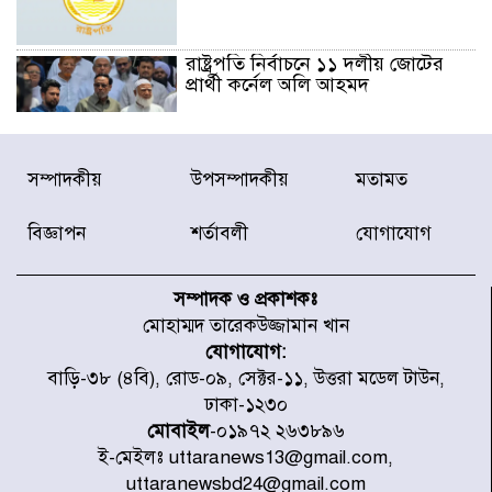
রাষ্ট্রপতি নির্বাচনে ১১ দলীয় জোটের
প্রার্থী কর্নেল অলি আহমদ
ডিএনসিসির সঙ্গে সমন্বয়ে পরিচ্ছন্নতার
সম্পাদকীয়
উপসম্পাদকীয়
মতামত
নতুন উদ্যোগ নিকুঞ্জ-টানপাড়ায়
বিজ্ঞাপন
শর্তাবলী
যোগাযোগ
নবনির্বাচিত কার্যনির্বাহী পরিষদের
উদ্যোগে উত্তরা ১৩ নং সেক্টর-এ
সম্পাদক ও প্রকাশকঃ
পরিষ্কার-পরিচ্ছন্নতা অভিযান
মোহাম্মদ তারেকউজ্জামান খান
যোগাযোগ:
ডিএমপির অভিযানে ২৪ ঘণ্টায় গ্রেপ্তার
বাড়ি-৩৮ (৪বি), রোড-০৯, সেক্টর-১১, উত্তরা মডেল টাউন,
৫০৪, উদ্ধার মাদক-অস্ত্র
ঢাকা-১২৩০
মোবাইল
-০১৯৭২ ২৬৩৮৯৬
ই-মেইলঃ uttaranews13@gmail.com,
সন্দ্বীপের চরে বিপদে পড়া কচ্ছপ উদ্ধার
uttaranewsbd24@gmail.com
সাগরে অবমুক্ত