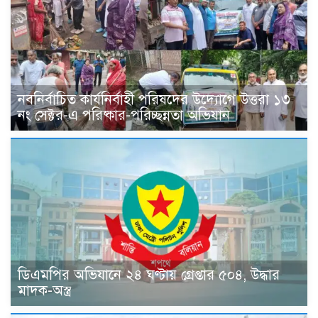
নবনির্বাচিত কার্যনির্বাহী পরিষদের উদ্যোগে উত্তরা ১৩
নং সেক্টর-এ পরিষ্কার-পরিচ্ছন্নতা অভিযান
ডিএমপির অভিযানে ২৪ ঘণ্টায় গ্রেপ্তার ৫০৪, উদ্ধার
মাদক-অস্ত্র