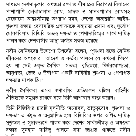
মাধ্যমে দেশমাতৃকার অখণ্ডতা রক্ষা ও সীমান্তের নিরাপত্তা বিধানের
পাশাপাশি চোরাচালান রোধ, মাদক ও মানবপাচার রোধসহ
যেকোনো আন্তঃসীমান্ত অপরাধ দমন, দেশের অভ্যন্তরীণ আইন-
শৃঙ্খলা রক্ষায় বেসামরিক প্রশাসনকে সহায়তা প্রদান এবং দুর্যোগ
মোকাবিলায় বিজিবি অত্যন্ত দক্ষতা ও পেশাদারিত্বের সাথে দায়িত্ব
পালন করে দেশবাসীর আস্থা অর্জনে সক্ষম হয়েছে।
নবীন সৈনিকদের উদ্দেশ্যে উপদেষ্টা বলেন, ‘শৃঙ্খলা হচ্ছে সৈনিক
জীবনের অলংকার। আদেশ ও কর্তব্য পালনে যে কখনো পিছপা
হয় না সেই প্রকৃত সৈনিক। সততা, বুদ্ধিমত্তা, নির্ভরযোগ্যতা,
আনুগত্য, তেজ ও উদ্দীপনা একটি বাহিনীর শৃঙ্খলা ও পেশাগত
দক্ষতার মাপকাঠি।’
নবীন সৈনিকরা এসব গুণাবলির প্রতিফলন ঘটিয়ে বাহিনীর
ঐতিহ্যকে সমুন্নত রাখবে বলে তিনি আশাবাদ ব্যক্ত করেন।
তিনি বিজিবি’র চারটি মূলনীতি ‘মনোবল, ভ্রাতৃত্ববোধ, শৃঙ্খলা ও
দক্ষতা’-এ উদ্বুদ্ধ ও অনুপ্রাণিত হয়ে বিজিবি’র ওপর অর্পিত দায়িত্ব
সুশৃঙ্খল ও সূচারুরূপে পালন করে দেশের সার্বভৌমত্ব ও অখণ্ডতা
রক্ষার সুমহান দায়িত্ব পালনে সদা জাগ্রত থাকতে নবীন