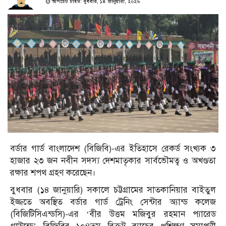
আপডেট টাইম: বুধবার, ১৪ জানুয়ারী, ২০২৬
বর্ডার গার্ড বাংলাদেশ (বিজিবি)-এর ইতিহাসে রেকর্ড সংখ্যক ৩
হাজার ২৩ জন নবীন সদস্য দেশমাতৃকার সার্বভৌমত্ব ও অখণ্ডতা
রক্ষার শপথ গ্রহণ করেছেন।
বুধবার (১৪ জানুয়ারি) সকালে চট্টগ্রামের সাতকানিয়ার বাইতুল
ইজ্জতে অবস্থিত বর্ডার গার্ড ট্রেনিং সেন্টার অ্যান্ড কলেজ
(বিজিটিসিএন্ডসি)-এর ‘বীর উত্তম মজিবুর রহমান প্যারেড