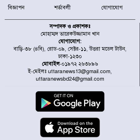
বিজ্ঞাপন
শর্তাবলী
যোগাযোগ
হারিয়ে যাওয়া শিশুকে পরিবারের কাছে
ফিরিয়ে প্রশংসায় ভাসছেন খিলক্ষেত
সম্পাদক ও প্রকাশকঃ
থানার ওসি
মোহাম্মদ তারেকউজ্জামান খান
যোগাযোগ:
আজ থেকে উন্মুক্ত ‘জুলাই গণঅভ্যুত্থান
বাড়ি-৩৮ (৪বি), রোড-০৯, সেক্টর-১১, উত্তরা মডেল টাউন,
স্মৃতি জাদুঘর
ঢাকা-১২৩০
মোবাইল
-০১৯৭২ ২৬৩৮৯৬
ই-মেইলঃ uttaranews13@gmail.com,
রাজধানীর উত্তরা আঞ্চলিক পাসপোর্ট
uttaranewsbd24@gmail.com
অফিসের সামনে দালাল চক্রের ১৩ জন
সদস্যকে বিভিন্ন মেয়াদে সাজা প্রদান
করেছে র‌্যাব-১
হরমুজ প্রণালি নিয়ে ওমানের সঙ্গে চুক্তি
চূড়ান্ত পর্যায়ে : ইরান
প্রত্যেক অপরাধীর বিচার এ দেশেই
হবে, সে যত শক্তিশালীই হোক না কেন,