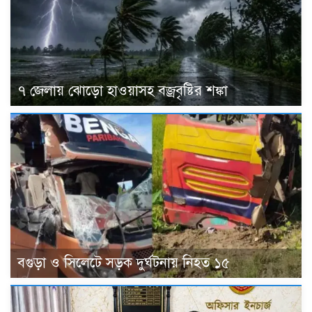
৭ জেলায় ঝোড়ো হাওয়াসহ বজ্রবৃষ্টির শঙ্কা
বগুড়া ও সিলেটে সড়ক দুর্ঘটনায় নিহত ১৫