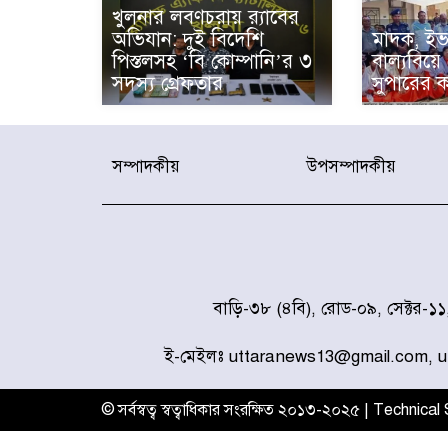
খুলনার লবণচরায় র‍্যাবের
অভিযান: দুই বিদেশি
মাদক, ইভ
পিস্তলসহ ‘বি কোম্পানি’র ৩
বাল্যবিয়ে
সদস্য গ্রেফতার
সুপারের ক
সম্পাদকীয়
উপসম্পাদকীয়
বাড়ি-৩৮ (৪বি), রোড-০৯, সেক্টর-১
ই-মেইলঃ uttaranews13@gmail.com, 
© সর্বস্বত্ব স্বত্বাধিকার সংরক্ষিত ২০১৩-২০২৫ | Technica