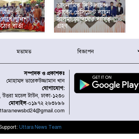
ডায়নামিক সিটি লায়ন্স
টিজিং ও
ক্লাবের প্রেসিডেন্ট লায়ন
 রোধে পুলিশ
সালমা আদিলের দায়িত্ব
ঠোর বার্তা
গ্রহণ
মতামত
বিজ্ঞাপন
সম্পাদক ও প্রকাশকঃ
মোহাম্মদ তারেকউজ্জামান খান
যোগাযোগ:
১, উত্তরা মডেল টাউন, ঢাকা-১২৩০
মোবাইল
-০১৯৭২ ২৬৩৮৯৬
uttaranewsbd24@gmail.com
l Support:
Uttara News Team