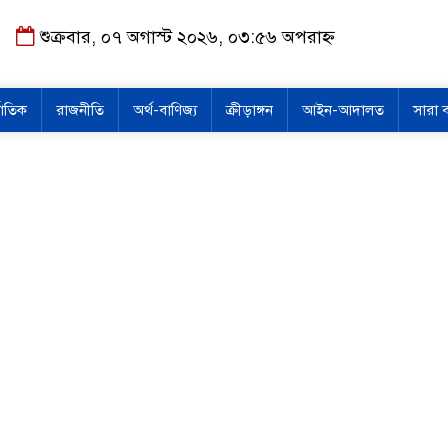
শুক্রবার, ০৭ অগাস্ট ২০২৬, ০৩:৫৬ অপরাহ্ন
জাতিক
রাজনীতি
অর্থ-বাণিজ্য
ক্রীড়াঙ্গন
আইন-আদালত
সারা 