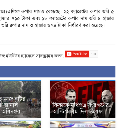
ারে।এদিকে রুপার দামও বেড়েছে। ২২ ক্যারেটের রুপার ভরি ৫
হাজার ৭১৫ টাকা এবং ১৮ ক্যারেটের রুপার দাম ভরি ৪ হাজার
ভরি রুপার দাম ৩ হাজার ৬৭৪ টাকা নির্ধারণ করা হয়েছে।
িউজ ইউটিউব চ্যানেলে সাবস্ক্রাইব করুন:
 আজ বৃষ্টির
 যা জানাল
ফিফাকে নথিপত্র সংরক্ষণের
অধিদপ্তর
আল্টিমেটাম দিল উয়েফা