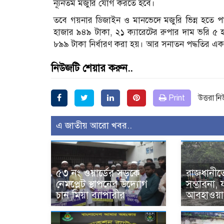
ন্যূনতম মজুরি যোগ করতে হবে।
তবে গয়নার ডিজাইন ও মানভেদে মজুরি ভিন্ন হতে প
হাজার ৯৪৯ টাকা, ২১ ক্যারেটের রুপার দাম ভরি ৫ 
৮৯৯ টাকা নির্ধারণ করা হয়। আর সনাতন পদ্ধতির এক 
নিউজটি শেয়ার করুন..
Print
উত্তরা ন
এ জাতীয় আরো খবর..
৫৩ নং ওয়ার্ডের সড়কে
রাজধানীতে
নেমপ্লেট স্থাপনের উদ্যোগ
সম্ভাবনা,
চান মিয়া ব্যাপারীর
আবহাওয়া 