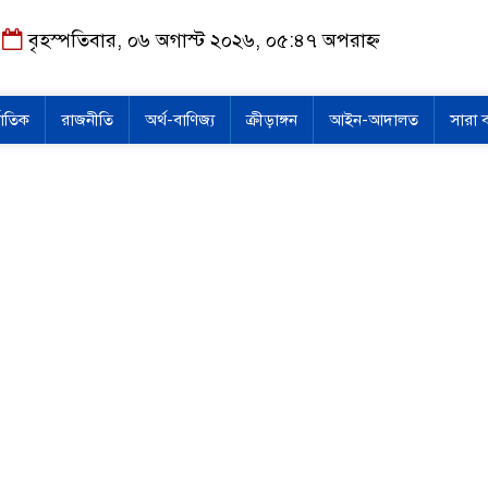
বৃহস্পতিবার, ০৬ অগাস্ট ২০২৬, ০৫:৪৭ অপরাহ্ন
জাতিক
রাজনীতি
অর্থ-বাণিজ্য
ক্রীড়াঙ্গন
আইন-আদালত
সারা 