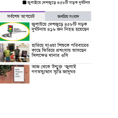
জুলাইয়ে দেশজুড়ে ৪৫৮টি সড়ক দুর্ঘটনায় ৪১৬ জন নিহত হয়েছ
সর্বশেষ আপডেট
জনপ্রিয় সংবাদ
জুলাইয়ে দেশজুড়ে ৪৫৮টি সড়ক
দুর্ঘটনায় ৪১৬ জন নিহত হয়েছেন
হারিয়ে যাওয়া শিশুকে পরিবারের
কাছে ফিরিয়ে প্রশংসায় ভাসছেন
খিলক্ষেত থানার ওসি
আজ থেকে উন্মুক্ত ‘জুলাই
গণঅভ্যুত্থান স্মৃতি জাদুঘর
রাজধানীর উত্তরা আঞ্চলিক
পাসপোর্ট অফিসের সামনে দালাল
চক্রের ১৩ জন সদস্যকে বিভিন্ন
মেয়াদে সাজা প্রদান করেছে
‌্যাব-১
হরমুজ প্রণালি নিয়ে ওমানের সঙ্গে