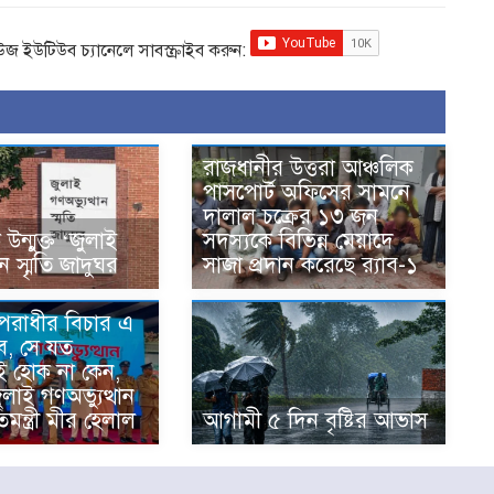
িউজ ইউটিউব চ্যানেলে সাবস্ক্রাইব করুন:
রাজধানীর উত্তরা আঞ্চলিক
পাসপোর্ট অফিসের সামনে
দালাল চক্রের ১৩ জন
ন্মুক্ত ‘জুলাই
সদস্যকে বিভিন্ন মেয়াদে
ান স্মৃতি জাদুঘর
সাজা প্রদান করেছে র‌্যাব-১
অপরাধীর বিচার এ
ে, সে যত
ই হোক না কেন,
জুলাই গণঅভ্যুত্থান
িমন্ত্রী মীর হেলাল
আগামী ৫ দিন বৃষ্টির আভাস