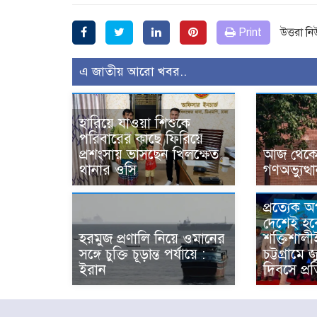
Print
উত্তরা ন
এ জাতীয় আরো খবর..
হারিয়ে যাওয়া শিশুকে
পরিবারের কাছে ফিরিয়ে
প্রশংসায় ভাসছেন খিলক্ষেত
আজ থেকে উ
থানার ওসি
গণঅভ্যুত্থ
প্রত্যেক 
দেশেই হব
হরমুজ প্রণালি নিয়ে ওমানের
শক্তিশালী
সঙ্গে চুক্তি চূড়ান্ত পর্যায়ে :
চট্টগ্রামে 
ইরান
দিবসে প্রত