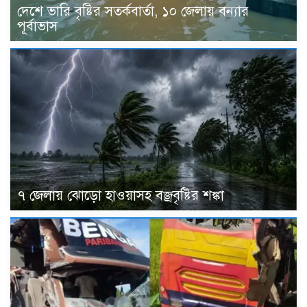
দেশে ভারি বৃষ্টির সতর্কবার্তা, ১০ জেলায় বন্যার
পূর্বাভাস
৭ জেলায় ঝোড়ো হাওয়াসহ বজ্রবৃষ্টির শঙ্কা