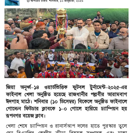
আপডেট টাইম: শনিবার, ১০ জানুয়ারী, ২০২৬
জিয়া অনূর্ধ্ব–১৪ ওয়ার্ডভিত্তিক ফুটবল টুর্নামেন্ট–২০২৫-এর
ফাইনাল খেলা অনুষ্ঠিত হয়েছে রাজধানীর পল্লবীর আরামবাগ
ঈদগাহ মাঠে। শনিবার (১০ ডিসেম্বর) বিকেলে অনুষ্ঠিত ফাইনালে
গোল্ডেন ফিউচার ক্লাবকে ১–০ গোলে হারিয়ে চ্যাম্পিয়ন হয়
রূপনগর বয়েজ ক্লাব।
খেলা শেষে চ্যাম্পিয়ন ও রানার্সআপ দলের হাতে পুরস্কার তুলে