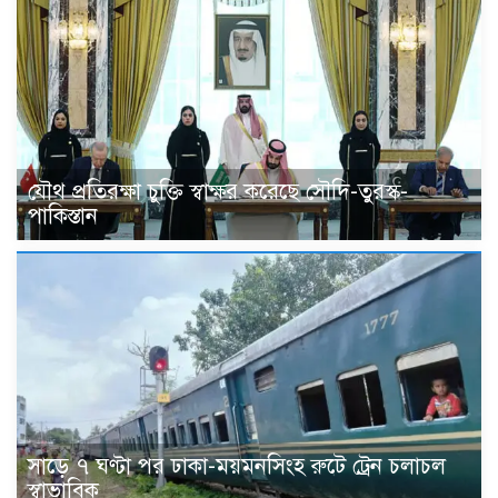
যৌথ প্রতিরক্ষা চুক্তি স্বাক্ষর করেছে সৌদি-তুরস্ক-
পাকিস্তান
সাড়ে ৭ ঘণ্টা পর ঢাকা-ময়মনসিংহ রুটে ট্রেন চলাচল
স্বাভাবিক