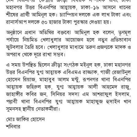
দেন বিএনপির কেন্দ্রীয় ক্রীড়া বিষয়ক সম্পাদক এবং ঢাকা
মহানগর উত্তর বিএনপির আহ্বায়ক, ঢাকা–১৬ আসনে ধানের
শীষের প্রার্থী আমিনুল হক। চ্যাম্পিয়ন দলকে এক লাখ টাকা এবং
রানার্সআপ দলকে ৫০ হাজার টাকা পুরস্কার দেওয়া হয়।
অনুষ্ঠানে প্রধান অতিথির বক্তব্যে আমিনুল হক বলেন, তৃণমূল
পর্যায়ে নিয়মিত খেলাধুলার আয়োজন হলে নতুন প্রতিভাবান
ফুটবলার তৈরি হবে। খেলাধুলার মাধ্যমে তরুণ প্রজন্মকে মাদক ও
অপরাধ থেকে দূরে রাখা সম্ভব।
এ সময় উপস্থিত ছিলেন ক্রীড়া সংগঠক মইনুল হক, ঢাকা মহানগর
উত্তর বিএনপির যুগ্ম আহ্বায়ক এবিএমএ রাজ্জাক, গাজী রেজাউনুল
হোসেন রিয়াজ, মাহাবুব আলম মন্টু, রূপনগর থানা বিএনপির
আহ্বায়ক জহিরুল হক, যুগ্ম আহ্বায়ক আলী আহমেদ রাজু,
জাহাঙ্গীর কবির জন, সিনিয়র সদস্য এম আশরাফুল ইসলাম,
পল্লবী থানা বিএনপির যুগ্ম আহ্বায়ক মাহাফুজ হুসাইন খান
সুমনসহ স্থানীয় নেতাকর্মীরা।
মোঃ জাকির হোসেন
শনিবার