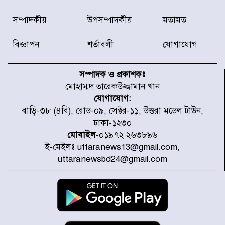
দেশে ভারি বৃষ্টির সতর্কবার্তা, ১০
সম্পাদকীয়
উপসম্পাদকীয়
মতামত
জেলায় বন্যার পূর্বাভাস
বিজ্ঞাপন
শর্তাবলী
যোগাযোগ
৫৩ নং ওয়ার্ডের সড়কে নেমপ্লেট
স্থাপনের উদ্যোগ চান মিয়া ব্যাপারীর
সম্পাদক ও প্রকাশকঃ
মোহাম্মদ তারেকউজ্জামান খান
যোগাযোগ:
৭ জেলায় ঝোড়ো হাওয়াসহ বজ্রবৃষ্টির
বাড়ি-৩৮ (৪বি), রোড-০৯, সেক্টর-১১, উত্তরা মডেল টাউন,
শঙ্কা
ঢাকা-১২৩০
মোবাইল
-০১৯৭২ ২৬৩৮৯৬
ই-মেইলঃ uttaranews13@gmail.com,
বগুড়া ও সিলেটে সড়ক দুর্ঘটনায় নিহত
uttaranewsbd24@gmail.com
১৫
জুলাইয়ে দেশজুড়ে ৪৫৮টি সড়ক
দুর্ঘটনায় ৪১৬ জন নিহত হয়েছেন