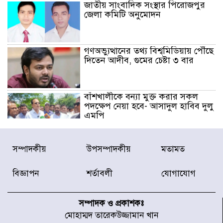
জাতীয় সাংবাদিক সংস্থার পিরোজপুর
জেলা কমিটি অনুমোদন
গণঅভ্যুত্থানের তথ্য বিশ্বমিডিয়ায় পৌঁছে
দিতেন আদীব, গুমের চেষ্টা ৩ বার
বাঁশখালীকে বন্যা মুক্ত করার সকল
পদক্ষেপ নেয়া হবে- আসাদুল হাবিব দুলু
এমপি
বিদ্যুৎ-জ্বালানি খাতে অস্থিরতা তৈরির
সম্পাদকীয়
উপসম্পাদকীয়
মতামত
চেষ্টা করছে একটি চক্র : প্রধানমন্ত্রী
বিজ্ঞাপন
শর্তাবলী
যোগাযোগ
টাইফুন ‘ডলফিনের’ আঘাতে জাপানে
৫ আহত, চীনে বন্দর বন্ধ
সম্পাদক ও প্রকাশকঃ
মোহাম্মদ তারেকউজ্জামান খান