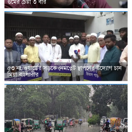
গুমের চেষ্টা ৩ বার
৫৩ নং ওয়ার্ডের সড়কে নেমপ্লেট স্থাপনের উদ্যোগ চান
মিয়া ব্যাপারীর