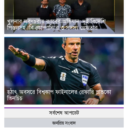
খুলনার লবণচরায় র‍্যাবের অভিযান: দুই বিদেশি
পিস্তলসহ ‘বি কোম্পানি’র ৩ সদস্য গ্রেফতার
হঠাৎ অবসরে বিশ্বকাপ ফাইনালের রেফারি স্লাভকো
ভিনচিচ
সর্বশেষ আপডেট
জনপ্রিয় সংবাদ