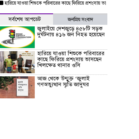
িয়ে যাওয়া শিশুকে পরিবারের কাছে ফিরিয়ে প্রশংসায় ভাসছেন খিলক্ষেত থানার ও
সর্বশেষ আপডেট
জনপ্রিয় সংবাদ
জুলাইয়ে দেশজুড়ে ৪৫৮টি সড়ক
দুর্ঘটনায় ৪১৬ জন নিহত হয়েছেন
হারিয়ে যাওয়া শিশুকে পরিবারের
কাছে ফিরিয়ে প্রশংসায় ভাসছেন
খিলক্ষেত থানার ওসি
আজ থেকে উন্মুক্ত ‘জুলাই
গণঅভ্যুত্থান স্মৃতি জাদুঘর
রাজধানীর উত্তরা আঞ্চলিক
পাসপোর্ট অফিসের সামনে দালাল
চক্রের ১৩ জন সদস্যকে বিভিন্ন
মেয়াদে সাজা প্রদান করেছে
‌্যাব-১
হরমুজ প্রণালি নিয়ে ওমানের সঙ্গে