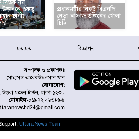
 বিতর্ক নয়,
দ্ভাবনে গুরুত্ব
প্রধানমন্ত্রীর নিকট বিএনপি
বান স্থানীয়
নেতা আফাজ উদ্দিনের খোলা
্রীর
চিঠি
মতামত
বিজ্ঞাপন
সম্পাদক ও প্রকাশকঃ
মোহাম্মদ তারেকউজ্জামান খান
যোগাযোগ:
১, উত্তরা মডেল টাউন, ঢাকা-১২৩০
মোবাইল
-০১৯৭২ ২৬৩৮৯৬
uttaranewsbd24@gmail.com
l Support:
Uttara News Team