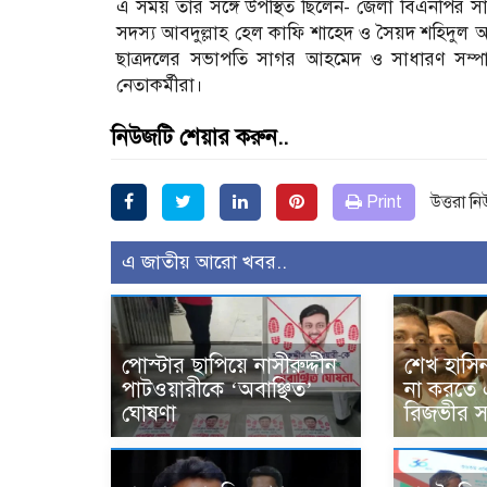
এ সময় তার সঙ্গে উপস্থিত ছিলেন- জেলা বিএনপির সাব
সদস্য আবদুল্লাহ হেল কাফি শাহেদ ও সৈয়দ শহিদুল আলম 
ছাত্রদলের সভাপতি সাগর আহমেদ ও সাধারণ সম্পা
নেতাকর্মীরা।
নিউজটি শেয়ার করুন..
Print
উত্তরা ন
এ জাতীয় আরো খবর..
পোস্টার ছাপিয়ে নাসীরুদ্দীন
শেখ হাসি
পাটওয়ারীকে ‘অবাঞ্ছিত’
না করতে 
ঘোষণা
রিজভীর সত