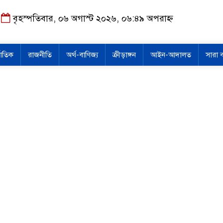
বৃহস্পতিবার, ০৬ অগাস্ট ২০২৬, ০৬:৪৯ অপরাহ্ন
জাতিক
রাজনীতি
অর্থ-বাণিজ্য
ক্রীড়াঙ্গন
আইন-আদালত
সারা 