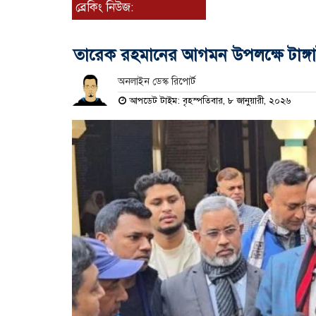
ব্রেকিং নিউজ:
তারেক রহমানের আগমন উপলক্ষে টাঙ্গা
অনলাইন ডেস্ক রিপোর্ট
আপডেট টাইম: বৃহস্পতিবার, ৮ জানুয়ারী, ২০২৬