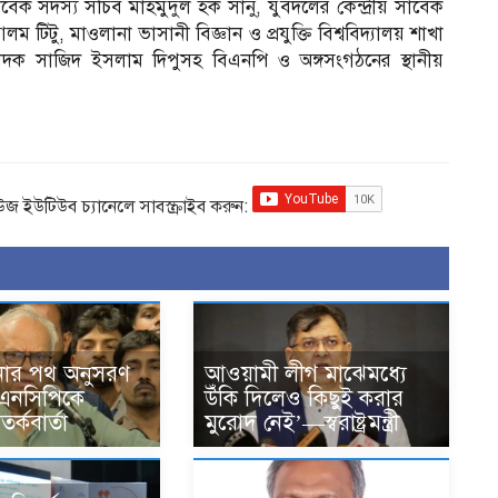
েক সদস্য সচিব মাহমুদুল হক সানু, যুবদলের কেন্দ্রীয় সাবেক
টিটু, মাওলানা ভাসানী বিজ্ঞান ও প্রযুক্তি বিশ্ববিদ্যালয় শাখা
দক সাজিদ ইসলাম দিপুসহ বিএনপি ও অঙ্গসংগঠনের স্থানীয়
িউজ ইউটিউব চ্যানেলে সাবস্ক্রাইব করুন:
নার পথ অনুসরণ
আওয়ামী লীগ মাঝেমধ্যে
এনসিপিকে
উঁকি দিলেও কিছুই করার
র্কবার্তা
মুরোদ নেই’—স্বরাষ্ট্রমন্ত্রী