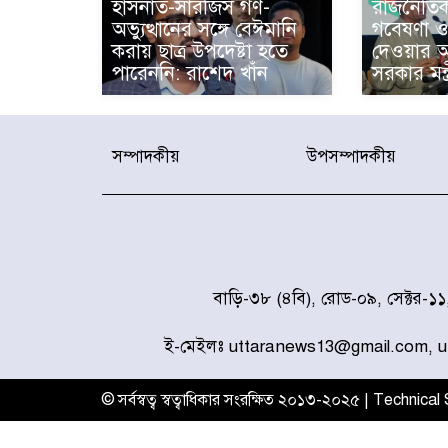
হাসনাত-সারজিস গণ-
রাজনৈতিক
অভ্যুত্থানের সঙ্গে বেঈমানি
গবেষণা ও উ
করায় ছাত্র উপদেষ্টা হতে
দেওয়ার আহ্
পারেননি: রাশেদ খাঁন
সরকার মন্ত
সম্পাদকীয়
উপসম্পাদকীয়
বাড়ি-৩৮ (৪বি), রোড-০৯, সেক্টর-১
ই-মেইলঃ uttaranews13@gmail.com, 
© সর্বস্বত্ব স্বত্বাধিকার সংরক্ষিত ২০১৩-২০২৫ | Technica