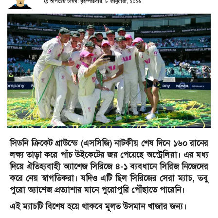
আপডেট টাইম: বৃহস্পতিবার, ৮ জানুয়ারী, ২০২৬
সিডনি ক্রিকেট গ্রাউন্ডে (এসসিজি) নাটকীয় শেষ দিনে ১৬০ রানের
লক্ষ্য তাড়া করে পাঁচ উইকেটের জয় পেয়েছে অস্ট্রেলিয়া। এর মধ্য
দিয়ে ঐতিহ্যবাহী অ্যাশেজ সিরিজে ৪-১ ব্যবধানে সিরিজ নিজেদের
করে নেয় স্বাগতিকরা। যদিও এটি ছিল সিরিজের সেরা ম্যাচ, তবু
পুরো অ্যাশেজ প্রত্যাশার মানে পুরোপুরি পৌঁছাতে পারেনি।
এই ম্যাচটি বিশেষ হয়ে থাকবে মূলত উসমান খাজার জন্য।