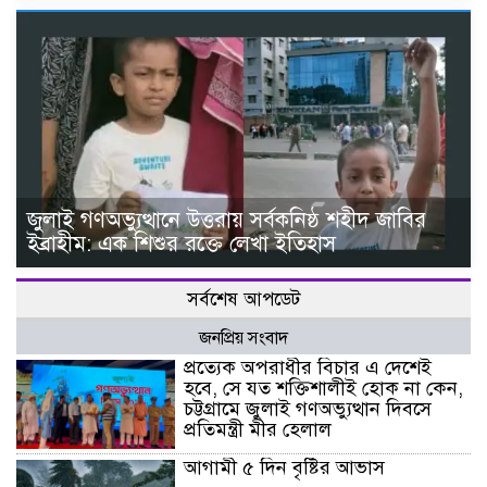
জুলাই গণঅভ্যুত্থানে উত্তরায় সর্বকনিষ্ঠ শহীদ জাবির
ইব্রাহীম: এক শিশুর রক্তে লেখা ইতিহাস
সর্বশেষ আপডেট
জনপ্রিয় সংবাদ
প্রত্যেক অপরাধীর বিচার এ দেশেই
হবে, সে যত শক্তিশালীই হোক না কেন,
চট্টগ্রামে জুলাই গণঅভ্যুত্থান দিবসে
প্রতিমন্ত্রী মীর হেলাল
আগামী ৫ দিন বৃষ্টির আভাস