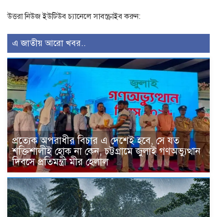
উত্তরা নিউজ ইউটিউব চ্যানেলে সাবস্ক্রাইব করুন:
এ জাতীয় আরো খবর..
প্রত্যেক অপরাধীর বিচার এ দেশেই হবে, সে যত
শক্তিশালীই হোক না কেন, চট্টগ্রামে জুলাই গণঅভ্যুত্থান
দিবসে প্রতিমন্ত্রী মীর হেলাল