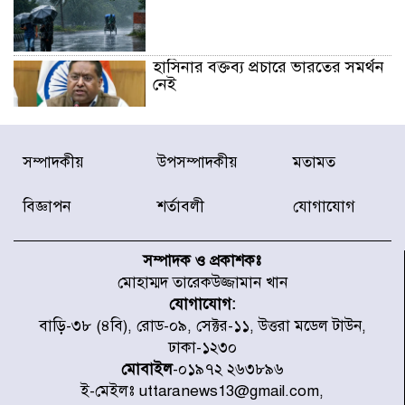
হাসিনার বক্তব্য প্রচারে ভারতের সমর্থন
নেই
জুলাই গণঅভ্যুত্থানে আহত যোদ্ধা
সম্পাদকীয়
উপসম্পাদকীয়
মতামত
মিতুর খোঁজ নিলেন প্রধানমন্ত্রী
বিজ্ঞাপন
শর্তাবলী
যোগাযোগ
উত্তরায় জুলাই গণঅভ্যুত্থানের ৯২
শহীদের তালিকা প্রকাশ করল JRA
সম্পাদক ও প্রকাশকঃ
মোহাম্মদ তারেকউজ্জামান খান
যোগাযোগ:
জুলাই গণঅভ্যুত্থানে উত্তরায় সর্বকনিষ্ঠ
বাড়ি-৩৮ (৪বি), রোড-০৯, সেক্টর-১১, উত্তরা মডেল টাউন,
শহীদ জাবির ইব্রাহীম: এক শিশুর রক্তে
ঢাকা-১২৩০
লেখা ইতিহাস
মোবাইল
-০১৯৭২ ২৬৩৮৯৬
ই-মেইলঃ uttaranews13@gmail.com,
রাজধানীতে আজ বৃষ্টির সম্ভাবনা, যা