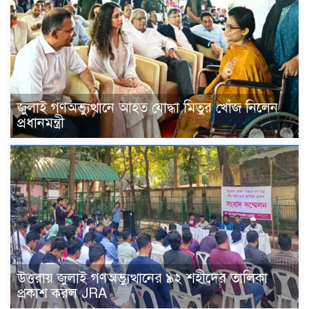
জুলাই গণঅভ্যুত্থানে আহত যোদ্ধা মিতুর খোঁজ নিলেন
প্রধানমন্ত্রী
উত্তরায় জুলাই গণঅভ্যুত্থানের ৯২ শহীদের তালিকা
প্রকাশ করল JRA