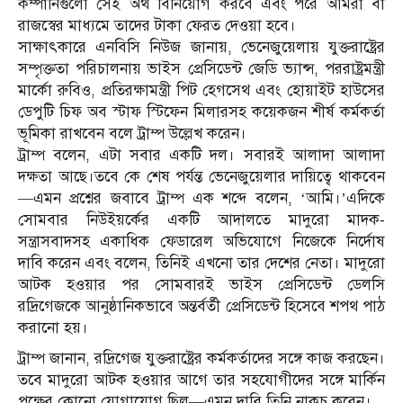
কম্পানিগুলো সেই অর্থ বিনিয়োগ করবে এবং পরে আমরা বা
রাজস্বের মাধ্যমে তাদের টাকা ফেরত দেওয়া হবে।
সাক্ষাৎকারে এনবিসি নিউজ জানায়, ভেনেজুয়েলায় যুক্তরাষ্ট্রের
সম্পৃক্ততা পরিচালনায় ভাইস প্রেসিডেন্ট জেডি ভ্যান্স, পররাষ্ট্রমন্ত্রী
মার্কো রুবিও, প্রতিরক্ষামন্ত্রী পিট হেগসেথ এবং হোয়াইট হাউসের
ডেপুটি চিফ অব স্টাফ স্টিফেন মিলারসহ কয়েকজন শীর্ষ কর্মকর্তা
ভূমিকা রাখবেন বলে ট্রাম্প উল্লেখ করেন।
ট্রাম্প বলেন, এটা সবার একটি দল। সবারই আলাদা আলাদা
দক্ষতা আছে।তবে কে শেষ পর্যন্ত ভেনেজুয়েলার দায়িত্বে থাকবেন
—এমন প্রশ্নের জবাবে ট্রাম্প এক শব্দে বলেন, ‘আমি।’এদিকে
সোমবার নিউইয়র্কের একটি আদালতে মাদুরো মাদক-
সন্ত্রাসবাদসহ একাধিক ফেডারেল অভিযোগে নিজেকে নির্দোষ
দাবি করেন এবং বলেন, তিনিই এখনো তার দেশের নেতা। মাদুরো
আটক হওয়ার পর সোমবারই ভাইস প্রেসিডেন্ট ডেলসি
রদ্রিগেজকে আনুষ্ঠানিকভাবে অন্তর্বর্তী প্রেসিডেন্ট হিসেবে শপথ পাঠ
করানো হয়।
ট্রাম্প জানান, রদ্রিগেজ যুক্তরাষ্ট্রের কর্মকর্তাদের সঙ্গে কাজ করছেন।
তবে মাদুরো আটক হওয়ার আগে তার সহযোগীদের সঙ্গে মার্কিন
পক্ষের কোনো যোগাযোগ ছিল—এমন দাবি তিনি নাকচ করেন।