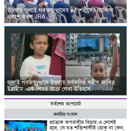
উত্তরায় জুলাই গণঅভ্যুত্থানের ৯২ শহীদের তালিকা
প্রকাশ করল JRA
জুলাই গণঅভ্যুত্থানে উত্তরায় সর্বকনিষ্ঠ শহীদ জাবির
ইব্রাহীম: এক শিশুর রক্তে লেখা ইতিহাস
সর্বশেষ আপডেট
জনপ্রিয় সংবাদ
প্রত্যেক অপরাধীর বিচার এ দেশেই
হবে, সে যত শক্তিশালীই হোক না কেন,