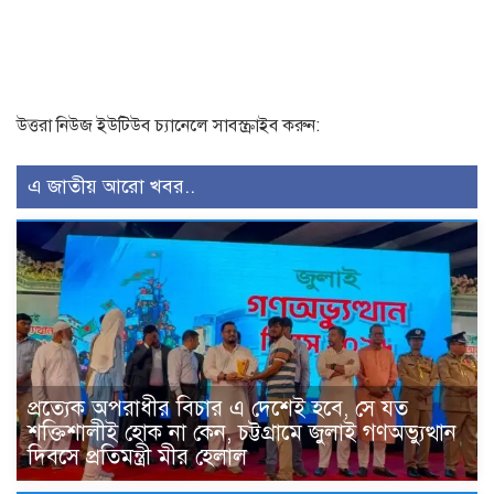
উত্তরা নিউজ ইউটিউব চ্যানেলে সাবস্ক্রাইব করুন:
এ জাতীয় আরো খবর..
প্রত্যেক অপরাধীর বিচার এ দেশেই হবে, সে যত
শক্তিশালীই হোক না কেন, চট্টগ্রামে জুলাই গণঅভ্যুত্থান
দিবসে প্রতিমন্ত্রী মীর হেলাল