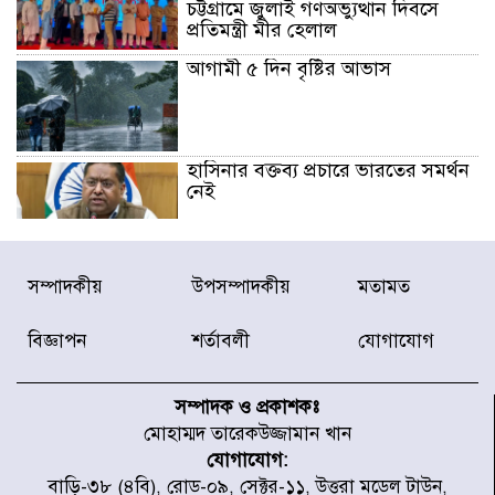
চট্টগ্রামে জুলাই গণঅভ্যুত্থান দিবসে
প্রতিমন্ত্রী মীর হেলাল
আগামী ৫ দিন বৃষ্টির আভাস
হাসিনার বক্তব্য প্রচারে ভারতের সমর্থন
নেই
জুলাই গণঅভ্যুত্থানে আহত যোদ্ধা
সম্পাদকীয়
উপসম্পাদকীয়
মতামত
মিতুর খোঁজ নিলেন প্রধানমন্ত্রী
বিজ্ঞাপন
শর্তাবলী
যোগাযোগ
উত্তরায় জুলাই গণঅভ্যুত্থানের ৯২
শহীদের তালিকা প্রকাশ করল JRA
সম্পাদক ও প্রকাশকঃ
মোহাম্মদ তারেকউজ্জামান খান
যোগাযোগ:
জুলাই গণঅভ্যুত্থানে উত্তরায় সর্বকনিষ্ঠ
বাড়ি-৩৮ (৪বি), রোড-০৯, সেক্টর-১১, উত্তরা মডেল টাউন,