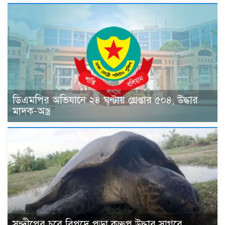
ডিএমপির অভিযানে ২৪ ঘণ্টায় গ্রেপ্তার ৫০৪, উদ্ধার
মাদক-অস্ত্র
সন্দ্বীপের চরে বিপদে পড়া কচ্ছপ উদ্ধার সাগরে