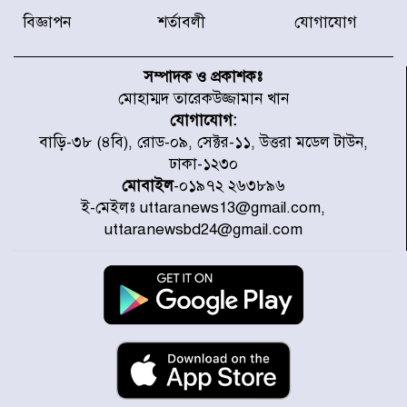
বিজ্ঞাপন
শর্তাবলী
যোগাযোগ
নবনির্বাচিত কার্যনির্বাহী পরিষদের
উদ্যোগে উত্তরা ১৩ নং সেক্টর-এ
সম্পাদক ও প্রকাশকঃ
পরিষ্কার-পরিচ্ছন্নতা অভিযান
মোহাম্মদ তারেকউজ্জামান খান
যোগাযোগ:
ডিএমপির অভিযানে ২৪ ঘণ্টায় গ্রেপ্তার
বাড়ি-৩৮ (৪বি), রোড-০৯, সেক্টর-১১, উত্তরা মডেল টাউন,
৫০৪, উদ্ধার মাদক-অস্ত্র
ঢাকা-১২৩০
মোবাইল
-০১৯৭২ ২৬৩৮৯৬
ই-মেইলঃ uttaranews13@gmail.com,
সন্দ্বীপের চরে বিপদে পড়া কচ্ছপ উদ্ধার
uttaranewsbd24@gmail.com
সাগরে অবমুক্ত
মাতারবাড়ী পৌঁছে নির্ধারিত কর্মসূচিতে
যোগ দিয়েছেন প্রধানমন্ত্রী
জাতীয় সাংবাদিক সংস্থার পিরোজপুর
জেলা কমিটি অনুমোদন