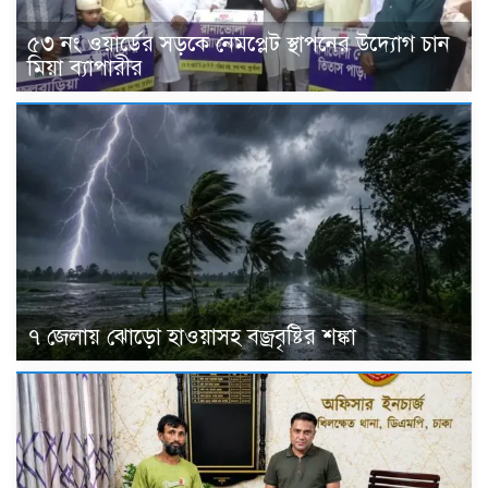
৫৩ নং ওয়ার্ডের সড়কে নেমপ্লেট স্থাপনের উদ্যোগ চান
মিয়া ব্যাপারীর
৭ জেলায় ঝোড়ো হাওয়াসহ বজ্রবৃষ্টির শঙ্কা