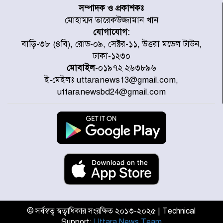
স্থাপনের উদ্যোগ চান মিয়া ব্যাপারীর
সম্পাদক ও প্রকাশকঃ
মোহাম্মদ তারেকউজ্জামান খান
যোগাযোগ:
৭ জেলায় ঝোড়ো হাওয়াসহ বজ্রবৃষ্টির
বাড়ি-৩৮ (৪বি), রোড-০৯, সেক্টর-১১, উত্তরা মডেল টাউন,
শঙ্কা
ঢাকা-১২৩০
মোবাইল
-০১৯৭২ ২৬৩৮৯৬
ই-মেইলঃ uttaranews13@gmail.com,
বগুড়া ও সিলেটে সড়ক দুর্ঘটনায় নিহত
uttaranewsbd24@gmail.com
১৫
জুলাইয়ে দেশজুড়ে ৪৫৮টি সড়ক
দুর্ঘটনায় ৪১৬ জন নিহত হয়েছেন
হারিয়ে যাওয়া শিশুকে পরিবারের কাছে
ফিরিয়ে প্রশংসায় ভাসছেন খিলক্ষেত
থানার ওসি
© সর্বস্বত্ব স্বত্বাধিকার সংরক্ষিত ২০১৩-২০২৫ | Technical
Support:
Uttara News Team
আজ থেকে উন্মুক্ত ‘জুলাই গণঅভ্যুত্থান