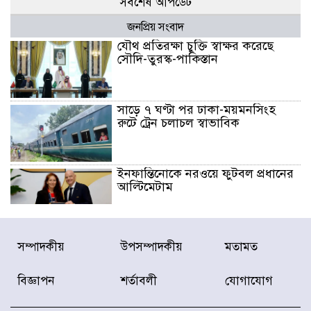
সর্বশেষ আপডেট
জনপ্রিয় সংবাদ
যৌথ প্রতিরক্ষা চুক্তি স্বাক্ষর করেছে
সৌদি-তুরস্ক-পাকিস্তান
সাড়ে ৭ ঘণ্টা পর ঢাকা-ময়মনসিংহ
রুটে ট্রেন চলাচল স্বাভাবিক
ইনফান্তিনোকে নরওয়ে ফুটবল প্রধানের
আল্টিমেটাম
দেশে ভারি বৃষ্টির সতর্কবার্তা, ১০
সম্পাদকীয়
উপসম্পাদকীয়
মতামত
জেলায় বন্যার পূর্বাভাস
বিজ্ঞাপন
শর্তাবলী
যোগাযোগ
৫৩ নং ওয়ার্ডের সড়কে নেমপ্লেট