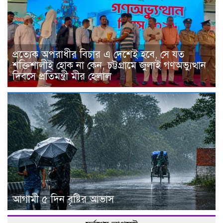
প্রত্যেক অপরাধীর বিচার এ দেশেই হবে, সে যত
শক্তিশালীই হোক না কেন, চট্টগ্রামে জুলাই গণঅভ্যুত্থান
দিবসে প্রতিমন্ত্রী মীর হেলাল
আগামী ৫ দিন বৃষ্টির আভাস