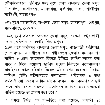
মৌলভীবাজার, হবিগঞ্জ।৭নং বুথে ঢাকা অঞ্চলের জেলা সমূহ:
টাংগাইল, কিশোরগঞ্জ, মানিকগঞ্জ, মুন্সীগঞ্জ, ঢাকা, গাজীপুর,
নরসিংদী, নারায়ণগঞ্জ।
৮নং বুথে ময়মনসিংহ অঞ্চলের জেলা সমূহ: জামালপুর, শেরপুর,
ময়মনসিংহ, নেত্রকোণা।
৯নং বুথে বরিশাল অঞ্চলের জেলা সমূহ: বরগুনা, পটুয়াখালী,
ভোলা, বরিশাল, ঝালকাঠি, পিরোজপুর।
১০নং বুথে ফরিদপুর অঞ্চলের জেলা সমূহ: রাজবাড়ী, ফরিদপুর,
গোপালগঞ্জ, মাদারীপুর এবং শরীয়তপুর জেলার মনোনয়নপত্র
বাতিল ও গ্রহণ আদেশের বিরুদ্ধে ইসিতে আপিল দায়ের করা
যাবে।এ দিকে ত্রয়োদশ জাতীয় সংসদ নির্বাচনে মনোনয়নপত্র
বাছাইয়ের কাজ রবিবার বিকেল ৫টায় শেষ হয়েছে। নির্বাচন
কমিশন (ইসি) সচিবালয়ের জনসংযোগ পরিচালক ও তথ্য
কর্মকর্তা মো. রুহুল আমিন মল্লিক বলেন, ‘মনোনয়নপত্র বাছাই
শেষে সারা দেশে কতগুলো মনোনয়নপত্র বৈধ এবং কতগুলো
বাতিল হয়েছে তা প্রকাশ করা হবে।’
এ বিষয়ে ইসির এক বিজ্ঞপ্তিতে বলা হয়েছে, আগামী ১২