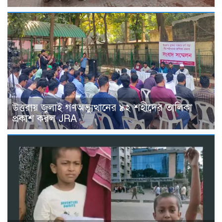
উত্তরায় জুলাই গণঅভ্যুত্থানের ৯২ শহীদের তালিকা
প্রকাশ করল JRA