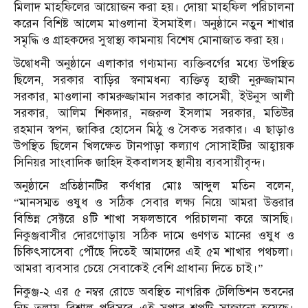
মিলাদ মাহফিলের আয়োজন করা হয়। দোয়া মাহফিল পরিচালনা
করেন বিশিষ্ট আলেম মাওলানা ইসমাইল। অনুষ্ঠানে নতুন শাখার
সমৃদ্ধি ও গ্রাহকদের সুস্বাস্থ্য কামনায় বিশেষ মোনাজাত করা হয়।
উদ্বোধনী অনুষ্ঠানে এলাকার গণ্যমান্য ব্যক্তিবর্গের মধ্যে উপস্থিত
ছিলেন, সরকার বাড়ির স্বনামধন্য ব্যক্তিত্ব হাজী নুরুজ্জামান
সরকার, মাওলানা কামরুজ্জামান সরকার কাসেমী, ইউনুস আলী
সরকার, আলিম শিকদার, নজরুল ইসলাম সরকার, মতিউর
রহমান স্বপন, জাকির হোসেন মিঠু ও সৈকত সরকার। এ ছাড়াও
উপস্থিত ছিলেন খিলক্ষেত টানপাড়া কল্যাণ সোসাইটির আহ্বায়ক
সিনিয়র সাংবাদিক জাহিদ ইকবালসহ স্থানীয় ব্যবসায়ীবৃন্দ।
অনুষ্ঠানে প্রতিষ্ঠানটির কর্ণধার মোঃ আব্দুল মতিন বলেন,
“মানসম্মত ওষুধ ও সঠিক সেবার লক্ষ্য নিয়ে আমরা উত্তরার
বিভিন্ন সেক্টরে ৪টি শাখা সফলভাবে পরিচালনা করে আসছি।
নিকুঞ্জবাসীর দোরগোড়ায় সঠিক দামে গুণগত মানের ওষুধ ও
চিকিৎসাসেবা পৌঁছে দিতেই আমাদের এই ৫ম শাখার পথচলা।
আমরা ব্যবসার চেয়ে সেবাকেই বেশি প্রাধান্য দিতে চাই।”
নিকুঞ্জ-২ এর ৫ নম্বর রোডে অবস্থিত নাগরিক টেলিভিশন ভবনের