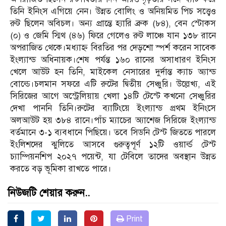
তিনি ইনিংস এগিয়ে নেন। উন্নত বোলিং ও অনিয়মিত পিচ সত্ত্বেও
রুট ছিলেন অবিচল। অন্য প্রান্তে হ্যারি ব্রুক (৮৪), বেন স্টোকস
(০) ও জেমি স্মিথ (৪৬) ফিরে গেলেও রুট লাঞ্চে যান ১৩৮ রানে
অপরাজিত থেকে।মধ্যাহ্ন বিরতির পর দেড়শো স্পর্শ করেন সাবেক
ইংল্যান্ড অধিনায়ক।শেষ পর্যন্ত ১৬০ রানের অসাধারণ ইনিংস
খেলে আউট হন তিনি, মাইকেল নেসারের দুর্দান্ত ক্যাচ অ্যান্ড
বোল্ডে।চলমান সফরে এটি রুটের দ্বিতীয় সেঞ্চুরি। উল্লেখ্য, এই
সিরিজের আগে অস্ট্রেলিয়ায় খেলা ১৪টি টেস্টে কখনো সেঞ্চুরির
দেখা পাননি তিনি।রুটের ব্যাটিংয়ে ইংল্যান্ড প্রথম ইনিংসে
অলআউট হয় ৩৮৪ রানে।পাঁচ ম্যাচের অ্যাশেজ সিরিজে ইংল্যান্ড
বর্তমানে ৩-১ ব্যবধানে পিছিয়ে। তবে সিডনি টেস্ট জিততে পারলে
ইংলিশদের ঝুলিতে আসবে গুরুত্বপূর্ণ ১২টি ওয়ার্ল্ড টেস্ট
চ্যাম্পিয়নশিপ ২০২৭ পয়েন্ট, যা টেবিলে তাদের অবস্থান উন্নত
করতে বড় ভূমিকা রাখতে পারে।
নিউজটি শেয়ার করুন..
Print