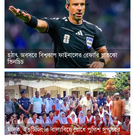
হঠাৎ অবসরে বিশ্বকাপ ফাইনালের রেফারি স্লাভকো
ভিনচিচ
মাদক, ইভটিজিং ও বাল্যবিয়ে রোধে পুলিশ সুপারের