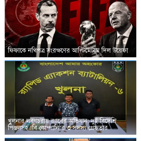
ফিফাকে নথিপত্র সংরক্ষণের আল্টিমেটাম দিল উয়েফা
খুলনার লবণচরায় র‍্যাবের অভিযান: দুই বিদেশি
পিস্তলসহ ‘বি কোম্পানি’র ৩ সদস্য গ্রেফতার