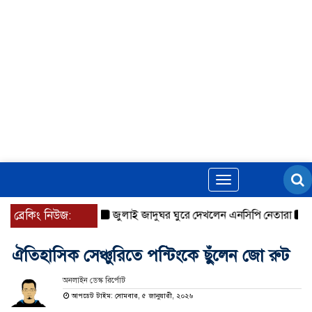
Toggle
navigation
ব্রেকিং নিউজ:
জুলাই জাদুঘর ঘুরে দেখলেন এনসিপি নেতারা
যুক্তরা
ঐতিহাসিক সেঞ্চুরিতে পন্টিংকে ছুঁলেন জো রুট
অনলাইন ডেস্ক রির্পোট
আপডেট টাইম: সোমবার, ৫ জানুয়ারী, ২০২৬