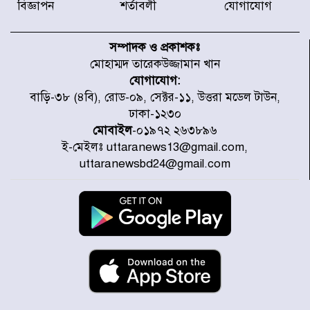
বিজ্ঞাপন
শর্তাবলী
যোগাযোগ
যৌথ প্রতিরক্ষা চুক্তি স্বাক্ষর করেছে
সৌদি-তুরস্ক-পাকিস্তান
সম্পাদক ও প্রকাশকঃ
মোহাম্মদ তারেকউজ্জামান খান
যোগাযোগ:
সাড়ে ৭ ঘণ্টা পর ঢাকা-ময়মনসিংহ
বাড়ি-৩৮ (৪বি), রোড-০৯, সেক্টর-১১, উত্তরা মডেল টাউন,
রুটে ট্রেন চলাচল স্বাভাবিক
ঢাকা-১২৩০
মোবাইল
-০১৯৭২ ২৬৩৮৯৬
ই-মেইলঃ uttaranews13@gmail.com,
ইনফান্তিনোকে নরওয়ে ফুটবল প্রধানের
uttaranewsbd24@gmail.com
আল্টিমেটাম
দেশে ভারি বৃষ্টির সতর্কবার্তা, ১০
জেলায় বন্যার পূর্বাভাস
৫৩ নং ওয়ার্ডের সড়কে নেমপ্লেট
স্থাপনের উদ্যোগ চান মিয়া ব্যাপারীর