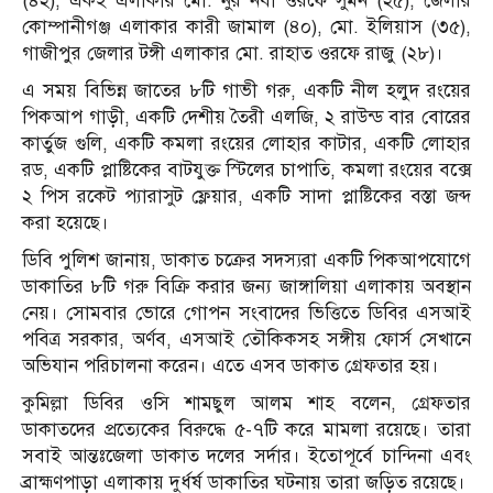
(৪২), একই এলাকার মো. নুর নবী ওরফে সুমন (২৫), জেলার
কোম্পানীগঞ্জ এলাকার কারী জামাল (৪০), মো. ইলিয়াস (৩৫),
গাজীপুর জেলার টঙ্গী এলাকার মো. রাহাত ওরফে রাজু (২৮)।
এ সময় বিভিন্ন জাতের ৮টি গাভী গরু, একটি নীল হলুদ রংয়ের
পিকআপ গাড়ী, একটি দেশীয় তৈরী এলজি, ২ রাউন্ড বার বোরের
কার্তুজ গুলি, একটি কমলা রংয়ের লোহার কাটার, একটি লোহার
রড, একটি প্লাষ্টিকের বাটযুক্ত স্টিলের চাপাতি, কমলা রংয়ের বক্সে
২ পিস রকেট প্যারাসুট ফ্লেয়ার, একটি সাদা প্লাষ্টিকের বস্তা জব্দ
করা হয়েছে।
ডিবি পুলিশ জানায়, ডাকাত চক্রের সদস্যরা একটি পিকআপযোগে
ডাকাতির ৮টি গরু বিক্রি করার জন্য জাঙ্গালিয়া এলাকায় অবস্থান
নেয়। সোমবার ভোরে গোপন সংবাদের ভিত্তিতে ডিবির এসআই
পবিত্র সরকার, অর্ণব, এসআই তৌকিকসহ সঙ্গীয় ফোর্স সেখানে
অভিযান পরিচালনা করেন। এতে এসব ডাকাত গ্রেফতার হয়।
কুমিল্লা ডিবির ওসি শামছুল আলম শাহ বলেন, গ্রেফতার
ডাকাতদের প্রত্যেকের বিরুদ্ধে ৫-৭টি করে মামলা রয়েছে। তারা
সবাই আন্তঃজেলা ডাকাত দলের সর্দার। ইতোপূর্বে চান্দিনা এবং
ব্রাহ্মণপাড়া এলাকায় দুর্ধর্ষ ডাকাতির ঘটনায় তারা জড়িত রয়েছে।