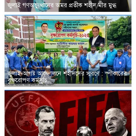
জুলাই গণঅভ্যুত্থানের অমর প্রতীক শহীদ মীর মুগ্ধ
জুলাই-আগষ্ট আন্দোলনে শহীদদের স্মরণে : স্পীকারের
বৃক্ষরোপণ কর্মসূচি