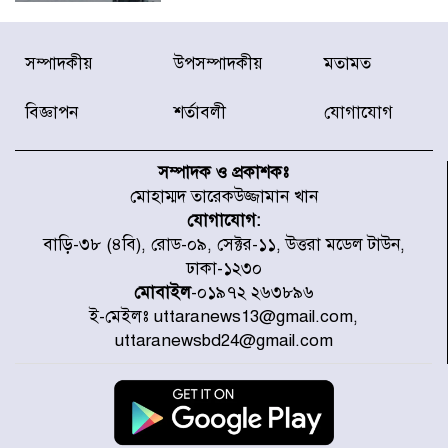
প্রত্যেক অপরাধীর বিচার এ দেশেই
সম্পাদকীয়
উপসম্পাদকীয়
মতামত
হবে, সে যত শক্তিশালীই হোক না কেন,
চট্টগ্রামে জুলাই গণঅভ্যুত্থান দিবসে
প্রতিমন্ত্রী মীর হেলাল
বিজ্ঞাপন
শর্তাবলী
যোগাযোগ
আগামী ৫ দিন বৃষ্টির আভাস
সম্পাদক ও প্রকাশকঃ
মোহাম্মদ তারেকউজ্জামান খান
যোগাযোগ:
হাসিনার বক্তব্য প্রচারে ভারতের সমর্থন
বাড়ি-৩৮ (৪বি), রোড-০৯, সেক্টর-১১, উত্তরা মডেল টাউন,
নেই
ঢাকা-১২৩০
মোবাইল
-০১৯৭২ ২৬৩৮৯৬
ই-মেইলঃ uttaranews13@gmail.com,
জুলাই গণঅভ্যুত্থানে আহত যোদ্ধা
uttaranewsbd24@gmail.com
মিতুর খোঁজ নিলেন প্রধানমন্ত্রী
উত্তরায় জুলাই গণঅভ্যুত্থানের ৯২
শহীদের তালিকা প্রকাশ করল JRA