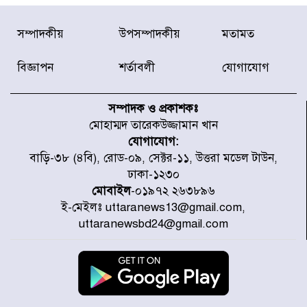
ডিএনসিসির সঙ্গে সমন্বয়ে পরিচ্ছন্নতার
সম্পাদকীয়
উপসম্পাদকীয়
মতামত
নতুন উদ্যোগ নিকুঞ্জ-টানপাড়ায়
বিজ্ঞাপন
শর্তাবলী
যোগাযোগ
নবনির্বাচিত কার্যনির্বাহী পরিষদের
উদ্যোগে উত্তরা ১৩ নং সেক্টর-এ
সম্পাদক ও প্রকাশকঃ
পরিষ্কার-পরিচ্ছন্নতা অভিযান
মোহাম্মদ তারেকউজ্জামান খান
যোগাযোগ:
ডিএমপির অভিযানে ২৪ ঘণ্টায় গ্রেপ্তার
বাড়ি-৩৮ (৪বি), রোড-০৯, সেক্টর-১১, উত্তরা মডেল টাউন,
৫০৪, উদ্ধার মাদক-অস্ত্র
ঢাকা-১২৩০
মোবাইল
-০১৯৭২ ২৬৩৮৯৬
ই-মেইলঃ uttaranews13@gmail.com,
সন্দ্বীপের চরে বিপদে পড়া কচ্ছপ উদ্ধার
uttaranewsbd24@gmail.com
সাগরে অবমুক্ত
মাতারবাড়ী পৌঁছে নির্ধারিত কর্মসূচিতে
যোগ দিয়েছেন প্রধানমন্ত্রী