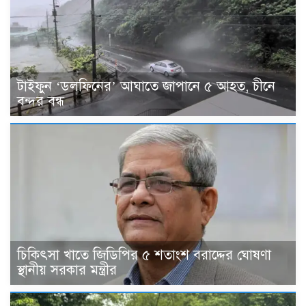
টাইফুন ‘ডলফিনের’ আঘাতে জাপানে ৫ আহত, চীনে
বন্দর বন্ধ
চিকিৎসা খাতে জিডিপির ৫ শতাংশ বরাদ্দের ঘোষণা
স্থানীয় সরকার মন্ত্রীর