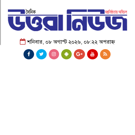
শনিবার, ০৮ অগাস্ট ২০২৬, ০৮:২২ অপরাহ্ন