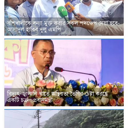
বাঁশখালীকে বন্যা মুক্ত করার সকল পদক্ষেপ নেয়া হবে-
আসাদুল হাবিব দুলু এমপি
বিদ্যুৎ-জ্বালানি খাতে অস্থিরতা তৈরির চেষ্টা করছে
একটি চক্র : প্রধানমন্ত্রী