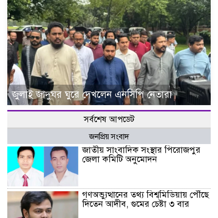
জুলাই জাদুঘর ঘুরে দেখলেন এনসিপি নেতারা
সর্বশেষ আপডেট
জনপ্রিয় সংবাদ
জাতীয় সাংবাদিক সংস্থার পিরোজপুর
জেলা কমিটি অনুমোদন
গণঅভ্যুত্থানের তথ্য বিশ্বমিডিয়ায় পৌঁছে
দিতেন আদীব, গুমের চেষ্টা ৩ বার