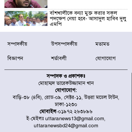
বাঁশখালীকে বন্যা মুক্ত করার সকল
পদক্ষেপ নেয়া হবে- আসাদুল হাবিব দুলু
এমপি
বিদ্যুৎ-জ্বালানি খাতে অস্থিরতা তৈরির
সম্পাদকীয়
উপসম্পাদকীয়
মতামত
চেষ্টা করছে একটি চক্র : প্রধানমন্ত্রী
বিজ্ঞাপন
শর্তাবলী
যোগাযোগ
টাইফুন ‘ডলফিনের’ আঘাতে জাপানে
৫ আহত, চীনে বন্দর বন্ধ
সম্পাদক ও প্রকাশকঃ
মোহাম্মদ তারেকউজ্জামান খান
যোগাযোগ:
চিকিৎসা খাতে জিডিপির ৫ শতাংশ
বাড়ি-৩৮ (৪বি), রোড-০৯, সেক্টর-১১, উত্তরা মডেল টাউন,
বরাদ্দের ঘোষণা স্থানীয় সরকার মন্ত্রীর
ঢাকা-১২৩০
মোবাইল
-০১৯৭২ ২৬৩৮৯৬
ই-মেইলঃ uttaranews13@gmail.com,
জুলাই জাদুঘর ঘুরে দেখলেন এনসিপি
uttaranewsbd24@gmail.com
নেতারা