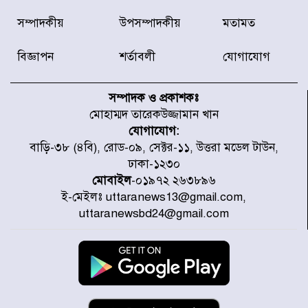
দেশে ভারি বৃষ্টির সতর্কবার্তা, ১০
সম্পাদকীয়
উপসম্পাদকীয়
মতামত
জেলায় বন্যার পূর্বাভাস
বিজ্ঞাপন
শর্তাবলী
যোগাযোগ
৫৩ নং ওয়ার্ডের সড়কে নেমপ্লেট
স্থাপনের উদ্যোগ চান মিয়া ব্যাপারীর
সম্পাদক ও প্রকাশকঃ
মোহাম্মদ তারেকউজ্জামান খান
যোগাযোগ:
৭ জেলায় ঝোড়ো হাওয়াসহ বজ্রবৃষ্টির
বাড়ি-৩৮ (৪বি), রোড-০৯, সেক্টর-১১, উত্তরা মডেল টাউন,
শঙ্কা
ঢাকা-১২৩০
মোবাইল
-০১৯৭২ ২৬৩৮৯৬
ই-মেইলঃ uttaranews13@gmail.com,
বগুড়া ও সিলেটে সড়ক দুর্ঘটনায় নিহত
uttaranewsbd24@gmail.com
১৫
জুলাইয়ে দেশজুড়ে ৪৫৮টি সড়ক
দুর্ঘটনায় ৪১৬ জন নিহত হয়েছেন