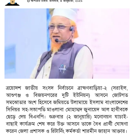
আপডেট টাইম: রবিবার, ৪ জানুয়ারী, ২০২৬
ত্রয়োদশ জাতীয় সংসদ নির্বাচনে ব্রাহ্মণবাড়িয়া-২ (সরাইল,
আশুগঞ্জ ও বিজয়নগরের দুটি ইউনিয়ন) আসনে জোটগত
সমঝোতার অংশ হিসেবে জমিয়তে উলামায়ে ইসলাম বাংলাদেশের
সিনিয়র সহ-সভাপতি মাওলানা মোহাম্মদ জুনায়েদ আল হাবীবকে
ছেড়ে দেয় বিএনপি। শুক্রবার (২ জানুয়ারি) মনোনয়ন যাচাই-
বাছাই কার্যক্রম শেষ করে উক্ত আসনে তাকে বৈধ প্রার্থী ঘোষণা
করেন জেলা প্রশাসক ও রিটার্নিং কর্মকর্তা শারমীন জাহান আক্তার।