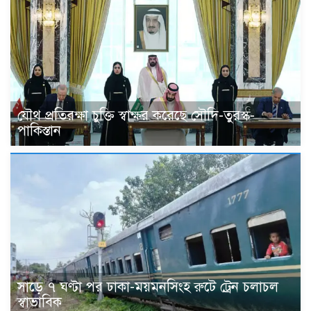
যৌথ প্রতিরক্ষা চুক্তি স্বাক্ষর করেছে সৌদি-তুরস্ক-
পাকিস্তান
সাড়ে ৭ ঘণ্টা পর ঢাকা-ময়মনসিংহ রুটে ট্রেন চলাচল
স্বাভাবিক