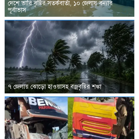
দেশে ভারি বৃষ্টির সতর্কবার্তা, ১০ জেলায় বন্যার
পূর্বাভাস
৭ জেলায় ঝোড়ো হাওয়াসহ বজ্রবৃষ্টির শঙ্কা