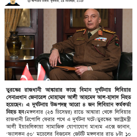
আপডেট টাইম: বুধবার, ২৪ ডিসেম্বর, ২০২৫
তুরস্কের রাজধানী আঙ্কারার কাছে বিমান দুর্ঘটনায় লিবিয়ার
সেনাপ্রধান জেনারেল মোহাম্মদ আলী আহমেদ আল-হাদাদ নিহত
হয়েছেন। এ দুর্ঘটনায় উচ্চপদস্থ আরো ৪ জন লিবিয়ান কর্মকর্তা
নিহত হন।
মঙ্গলবার (২৩ ডিসেম্বর) রাতে আঙ্কারা থেকে লিবিয়ার
রাজধানী ত্রিপোলি ফেরার পথে এ দুর্ঘটনা ঘটে।তুরস্কের স্বরাষ্ট্রমন্ত্রী
আলী ইয়ারলিকায়া সামাজিক যোগাযোগ মাধ্যম এক্সে জানান,
‘ফ্যালকন ৫০’ মডেলের বিজনেস জেটটি মঙ্গলবার রাত ৮টা ১০