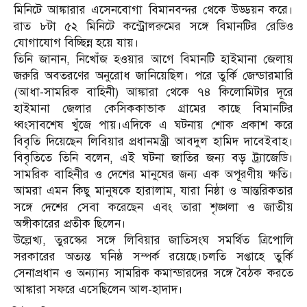
মিনিটে আঙ্কারার এসেনবোগা বিমানবন্দর থেকে উড্ডয়ন করে।
রাত ৮টা ৫২ মিনিটে কন্ট্রোলরুমের সঙ্গে বিমানটির রেডিও
যোগাযোগ বিচ্ছিন্ন হয়ে যায়।
তিনি জানান, নিখোঁজ হওয়ার আগে বিমানটি হাইমানা জেলায়
জরুরি অবতরণের অনুরোধ জানিয়েছিল। পরে তুর্কি জেন্ডারমারি
(আধা-সামরিক বাহিনী) আঙ্কারা থেকে ৭৪ কিলোমিটার দূরে
হাইমানা জেলার কেসিককাভাক গ্রামের কাছে বিমানটির
ধ্বংসাবশেষ খুঁজে পায়।এদিকে এ ঘটনায় শোক প্রকাশ করে
বিবৃতি দিয়েছেন লিবিয়ার প্রধানমন্ত্রী আবদুল হামিদ দাবেইবাহ।
বিবৃতিতে তিনি বলেন, এই ঘটনা জাতির জন্য বড় ট্র্যাজেডি।
সামরিক বাহিনীর ও দেশের মানুষের জন্য এক অপূরণীয় ক্ষতি।
আমরা এমন কিছু মানুষকে হারালাম, যারা নিষ্ঠা ও আন্তরিকতার
সঙ্গে দেশের সেবা করেছেন এবং তারা শৃঙ্খলা ও জাতীয়
অঙ্গীকারের প্রতীক ছিলেন।
উল্লেখ্য, তুরস্কের সঙ্গে লিবিয়ার জাতিসংঘ সমর্থিত ত্রিপোলি
সরকারের অত্যন্ত ঘনিষ্ঠ সম্পর্ক রয়েছে।চলতি সপ্তাহে তুর্কি
সেনাপ্রধান ও অন্যান্য সামরিক কমান্ডারদের সঙ্গে বৈঠক করতে
আঙ্কারা সফরে এসেছিলেন আল-হাদাদ।