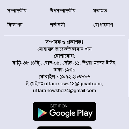
জুলাইয়ে দেশজুড়ে ৪৫৮টি সড়ক
সম্পাদকীয়
উপসম্পাদকীয়
মতামত
দুর্ঘটনায় ৪১৬ জন নিহত হয়েছেন
বিজ্ঞাপন
শর্তাবলী
যোগাযোগ
হারিয়ে যাওয়া শিশুকে পরিবারের কাছে
ফিরিয়ে প্রশংসায় ভাসছেন খিলক্ষেত
সম্পাদক ও প্রকাশকঃ
থানার ওসি
মোহাম্মদ তারেকউজ্জামান খান
যোগাযোগ:
আজ থেকে উন্মুক্ত ‘জুলাই গণঅভ্যুত্থান
বাড়ি-৩৮ (৪বি), রোড-০৯, সেক্টর-১১, উত্তরা মডেল টাউন,
স্মৃতি জাদুঘর
ঢাকা-১২৩০
মোবাইল
-০১৯৭২ ২৬৩৮৯৬
ই-মেইলঃ uttaranews13@gmail.com,
রাজধানীর উত্তরা আঞ্চলিক পাসপোর্ট
uttaranewsbd24@gmail.com
অফিসের সামনে দালাল চক্রের ১৩ জন
সদস্যকে বিভিন্ন মেয়াদে সাজা প্রদান
করেছে র‌্যাব-১
হরমুজ প্রণালি নিয়ে ওমানের সঙ্গে চুক্তি
চূড়ান্ত পর্যায়ে : ইরান