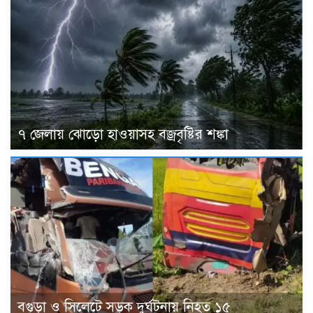
৭ জেলায় ঝোড়ো হাওয়াসহ বজ্রবৃষ্টির শঙ্কা
বগুড়া ও সিলেটে সড়ক দুর্ঘটনায় নিহত ১৫