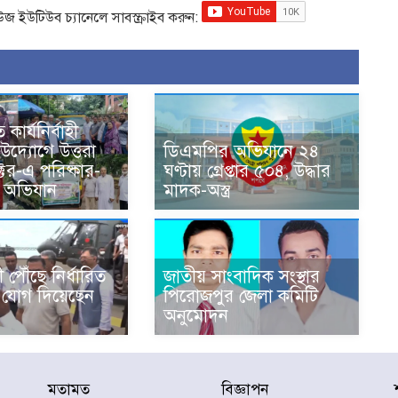
িউজ ইউটিউব চ্যানেলে সাবস্ক্রাইব করুন:
 কার্যনির্বাহী
দ্যোগে উত্তরা
ডিএমপির অভিযানে ২৪
্টর-এ পরিষ্কার-
ঘণ্টায় গ্রেপ্তার ৫০৪, উদ্ধার
তা অভিযান
মাদক-অস্ত্র
 পৌঁছে নির্ধারিত
জাতীয় সাংবাদিক সংস্থার
ে যোগ দিয়েছেন
পিরোজপুর জেলা কমিটি
অনুমোদন
মতামত
বিজ্ঞাপন