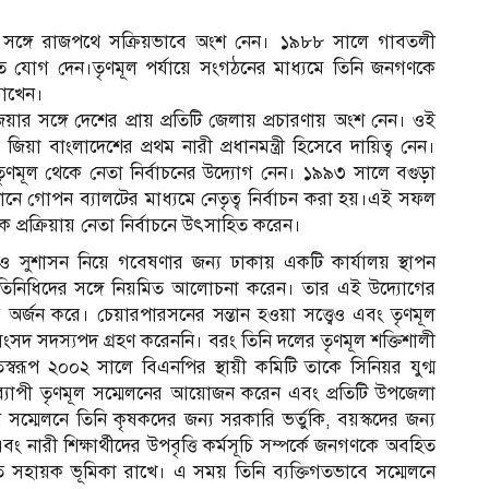
 সঙ্গে রাজপথে সক্রিয়ভাবে অংশ নেন। ১৯৮৮ সালে গাবতলী
 যোগ দেন।তৃণমূল পর্যায়ে সংগঠনের মাধ্যমে তিনি জনগণকে
রাখেন।
র সঙ্গে দেশের প্রায় প্রতিটি জেলায় প্রচারণায় অংশ নেন। ওই
য়া বাংলাদেশের প্রথম নারী প্রধানমন্ত্রী হিসেবে দায়িত্ব নেন।
ায় তৃণমূল থেকে নেতা নির্বাচনের উদ্যোগ নেন। ১৯৯৩ সালে বগুড়া
 গোপন ব্যালটের মাধ্যমে নেতৃত্ব নির্বাচন করা হয়।এই সফল
ক প্রক্রিয়ায় নেতা নির্বাচনে উৎসাহিত করেন।
ও সুশাসন নিয়ে গবেষণার জন্য ঢাকায় একটি কার্যালয় স্থাপন
্রতিনিধিদের সঙ্গে নিয়মিত আলোচনা করেন। তার এই উদ্যোগের
অর্জন করে। চেয়ারপারসনের সন্তান হওয়া সত্ত্বেও এবং তৃণমূল
 সংসদ সদস্যপদ গ্রহণ করেননি। বরং তিনি দলের তৃণমূল শক্তিশালী
রূপ ২০০২ সালে বিএনপির স্থায়ী কমিটি তাকে সিনিয়র যুগ্ম
যাপী তৃণমূল সম্মেলনের আয়োজন করেন এবং প্রতিটি উপজেলা
সম্মেলনে তিনি কৃষকদের জন্য সরকারি ভর্তুকি, বয়স্কদের জন্য
 নারী শিক্ষার্থীদের উপবৃত্তি কর্মসূচি সম্পর্কে জনগণকে অবহিত
তে সহায়ক ভূমিকা রাখে। এ সময় তিনি ব্যক্তিগতভাবে সম্মেলনে