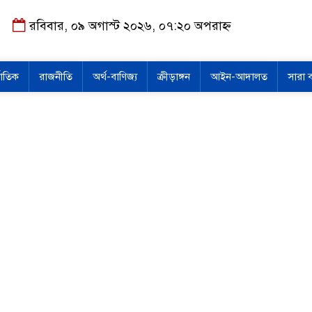
রবিবার, ০৯ অগাস্ট ২০২৬, ০৭:২০ অপরাহ্ন
জাতিক
রাজনীতি
অর্থ-বাণিজ্য
ক্রীড়াঙ্গন
আইন-আদালত
সারা 