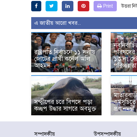
Print
উত্তরা ন
এ জাতীয় আরো খবর..
নবনির্বাচিত
রাষ্ট্রপতি নির্বাচনে ১১ দলীয়
পরিষদের উ
জোটের প্রার্থী কর্নেল অলি
১৩ নং সেক
আহমদ
পরিচ্ছন্ন
মাতারবাড়ী
সন্দ্বীপের চরে বিপদে পড়া
কর্মসূচিত
কচ্ছপ উদ্ধার সাগরে অবমুক্ত
প্রধানমন্ত্রী
সম্পাদকীয়
উপসম্পাদকীয়