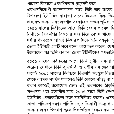
খালেদা জিয়াকে একাধিকবার গৃহবন্দী করে।
এরশাদবিরোধী আন্দোলনের সময় তিনি তার মায়ের
উপজেলা ইউনিটের সাধারণ সদস্য হিসেবে বিএনপিতে
ঐক্যবদ্ধ করেন এবং এরশাদ সরকারের পতনে ভূমিকা 
১৯৯১ সালের নির্বাচনের আগে তিনি বেগম খালেদা জিয়া
নির্বাচনে বিএনপির বিজয়ের মধ্য দিয়ে বেগম খালেদা জি
দলীয় গণতন্ত্রকে প্রাতিষ্ঠানিক রূপ দিতে তিনি বগুড়
জেলা ইউনিটে একটি সম্মেলনের আয়োজন করেন, যেখানে
উদ্যোগের পর তিনি অন্যান্য জেলা ইউনিটকেও গণতান্ত্রি
২০০১ সালের নির্বাচনের আগে তিনি স্থানীয় সমস্যা 
করেন। সেখানে তিনি বুদ্ধিজীবী ও সুশীল সমাজের প
ফলেই ২০০১ সালের নির্বাচনে বিএনপি নিরঙ্কুশ বিজয় 
থেকে ব্যাপক সমর্থন থাকলেও তিনি কোনো মন্ত্রিত্ব বা
করার কাজেই মনোযোগ দেন। এই অবদানের স্বীকৃতিস্ব
সম্পাদক পদে মনোনীত করে।২০০৫ সালে তিনি দেশব্
ইউনিটের নেতাকর্মীদের সঙ্গে মতবিনিময় করেন। এসব 
ভাতা, পরিবেশ রক্ষায় পলিথিন ব্যাগবিরোধী উদ্যোগ এবং
করেন। এসব উদ্যোগ স্কুলে লিঙ্গভিত্তিক বৈষম্য কমা