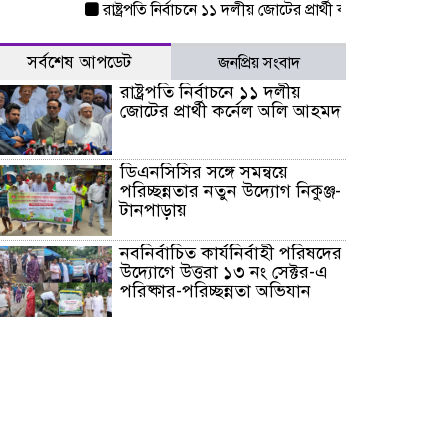
রাষ্ট্রপতি নির্বাচনে ১১ দলীয় জোটের প্রার্থী কর্নেল অলি আহমদ
ডি
সর্বশেষ আপডেট
জনপ্রিয় সংবাদ
রাষ্ট্রপতি নির্বাচনে ১১ দলীয়
জোটের প্রার্থী কর্নেল অলি আহমদ
ডিএনসিসির সঙ্গে সমন্বয়ে
পরিচ্ছন্নতার নতুন উদ্যোগ নিকুঞ্জ-
টানপাড়ায়
নবনির্বাচিত কার্যনির্বাহী পরিষদের
উদ্যোগে উত্তরা ১৩ নং সেক্টর-এ
পরিষ্কার-পরিচ্ছন্নতা অভিযান
ডিএমপির অভিযানে ২৪ ঘণ্টায়
গ্রেপ্তার ৫০৪, উদ্ধার মাদক-অস্ত্র
সন্দ্বীপের চরে বিপদে পড়া কচ্ছপ
উদ্ধার সাগরে অবমুক্ত