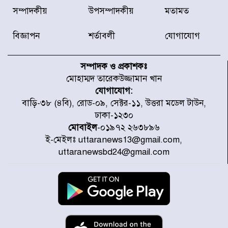
দেশে ভারি বৃষ্টির সতর্কবার্তা, ১০
সম্পাদকীয়
উপসম্পাদকীয়
মতামত
জেলায় বন্যার পূর্বাভাস
বিজ্ঞাপন
শর্তাবলী
যোগাযোগ
৫৩ নং ওয়ার্ডের সড়কে নেমপ্লেট
স্থাপনের উদ্যোগ চান মিয়া ব্যাপারীর
সম্পাদক ও প্রকাশকঃ
মোহাম্মদ তারেকউজ্জামান খান
যোগাযোগ:
৭ জেলায় ঝোড়ো হাওয়াসহ বজ্রবৃষ্টির
বাড়ি-৩৮ (৪বি), রোড-০৯, সেক্টর-১১, উত্তরা মডেল টাউন,
শঙ্কা
ঢাকা-১২৩০
মোবাইল
-০১৯৭২ ২৬৩৮৯৬
ই-মেইলঃ uttaranews13@gmail.com,
বগুড়া ও সিলেটে সড়ক দুর্ঘটনায় নিহত
uttaranewsbd24@gmail.com
১৫
জুলাইয়ে দেশজুড়ে ৪৫৮টি সড়ক
দুর্ঘটনায় ৪১৬ জন নিহত হয়েছেন