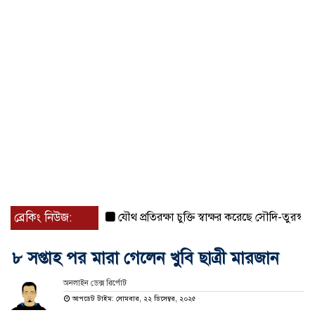
ব্রেকিং নিউজ:
যৌথ প্রতিরক্ষা চুক্তি স্বাক্ষর করেছে সৌদি-তুরস্ক-পাকিস্তা
৮ সপ্তাহ পর মারা গেলেন খুবি ছাত্রী মারজান
অনলাইন ডেক্স রির্পোট
আপডেট টাইম: সোমবার, ২২ ডিসেম্বর, ২০২৫