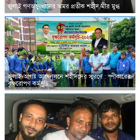
জুলাই গণঅভ্যুত্থানের অমর প্রতীক শহীদ মীর মুগ্ধ
জুলাই-আগষ্ট আন্দোলনে শহীদদের স্মরণে : স্পীকারের
বৃক্ষরোপণ কর্মসূচি