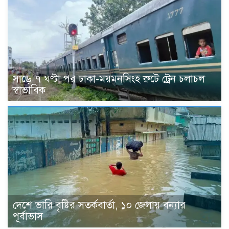
সাড়ে ৭ ঘণ্টা পর ঢাকা-ময়মনসিংহ রুটে ট্রেন চলাচল
স্বাভাবিক
দেশে ভারি বৃষ্টির সতর্কবার্তা, ১০ জেলায় বন্যার
পূর্বাভাস