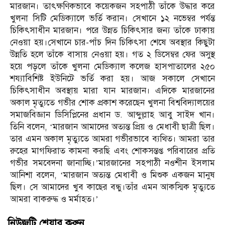
মারজান। তাৎক্ষণিকভাবে কয়েকজন সহপাঠী তাঁকে উদ্ধার করে
খুলনা সিটি মেডিক্যালে ভর্তি করান। সেখানে ১২ নভেম্বর পর্যন্ত
চিকিৎসাধীন মারজান। পরে উন্নত চিকিৎসার জন্য তাঁকে ঢাকায়
নেওয়া হয়।সেখানে চার-পাঁচ দিন চিকিৎসা শেষে অবস্থার কিছুটা
উন্নতি হলে তাঁকে বাসায় নেওয়া হয়। গত ২ ডিসেম্বর ফের অসুস্থ
হয়ে পড়লে তাঁকে খুলনা মেডিক্যাল কলেজ হাসপাতালের ২৫০
শয্যাবিশিষ্ট ইউনিটে ভর্তি করা হয়। আজ সকালে সেখানে
চিকিৎসাধীন অবস্থায় মারা যান মারজান। এদিকে মারজানের
অকাল মৃত্যুতে গভীর শোক প্রকাশ করেছেন খুলনা বিশ্ববিদ্যালয়ের
সমাজবিজ্ঞান ডিসিপ্লিনের প্রধান ড. আব্দুল্লাহ আবু সাইদ খান।
তিনি বলেন, ‘মারজান আমাদের অত্যন্ত প্রিয় ও মেধাবী ছাত্রী ছিল।
তার এমন অকাল মৃত্যুতে আমরা গভীরভাবে ব্যথিত। আমরা তার
রুহের মাগফিরাত কামনা করছি এবং শোকসন্তপ্ত পরিবারের প্রতি
গভীর সমবেদনা জানাচ্ছি।’মারজানের সহপাঠী নওশীন ইসলাম
আনিশা বলেন, ‘মারজান অত্যন্ত মেধাবী ও মিশুক একজন মানুষ
ছিল। সে আমাদের খুব কাছের বন্ধু।তাঁর এমন আকস্মিক মৃত্যুতে
আমরা বাকরুদ্ধ ও মর্মাহত।’
নিউজটি শেয়ার করুন..