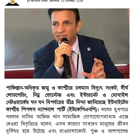
আপডেট টাইম: সোমবার, ২২ ডিসেম্বর, ২০২৫
পাকিস্তান-অধিকৃত জম্মু ও কাশ্মীরে চলমান বিদ্যুৎ সংকট, দীর্ঘ
লোডশেডিং, নিম্ন ভোল্টেজ এবং ইন্টারনেট ও মোবাইল
নেটওয়ার্কের ঘন ঘন বিপর্যয়ের তীব্র নিন্দা জানিয়েছে ইউনাইটেড
কাশ্মীর পিপলস ন্যাশনাল পার্টি (ইউকেপিএনপি)।
দলের মুখপাত্র
সরদার নাসির আজিজ খান সামাজিক যোগাযোগমাধ্যম এক্সে
দেওয়া বিবৃতিতে বলেন, এসব কারণে সাধারণ মানুষের জীবন
দুর্বিষহ হয়ে উঠেছে এবং রাওয়ালাকোট, পুঞ্চ ও আশপাশের