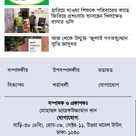
হারিয়ে যাওয়া শিশুকে পরিবারের কাছে
ফিরিয়ে প্রশংসায় ভাসছেন খিলক্ষেত
থানার ওসি
আজ থেকে উন্মুক্ত ‘জুলাই গণঅভ্যুত্থান
স্মৃতি জাদুঘর
রাজধানীর উত্তরা আঞ্চলিক পাসপোর্ট
সম্পাদকীয়
উপসম্পাদকীয়
মতামত
অফিসের সামনে দালাল চক্রের ১৩ জন
সদস্যকে বিভিন্ন মেয়াদে সাজা প্রদান
করেছে র‌্যাব-১
বিজ্ঞাপন
শর্তাবলী
যোগাযোগ
হরমুজ প্রণালি নিয়ে ওমানের সঙ্গে চুক্তি
চূড়ান্ত পর্যায়ে : ইরান
সম্পাদক ও প্রকাশকঃ
মোহাম্মদ তারেকউজ্জামান খান
যোগাযোগ:
প্রত্যেক অপরাধীর বিচার এ দেশেই
বাড়ি-৩৮ (৪বি), রোড-০৯, সেক্টর-১১, উত্তরা মডেল টাউন,
হবে, সে যত শক্তিশালীই হোক না কেন,
ঢাকা-১২৩০
চট্টগ্রামে জুলাই গণঅভ্যুত্থান দিবসে