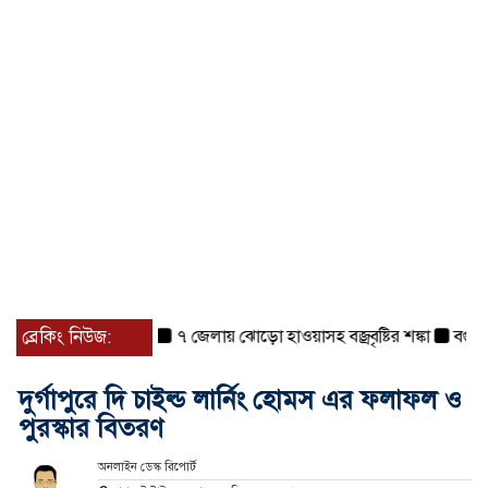
ব্রেকিং নিউজ:
৭ জেলায় ঝোড়ো হাওয়াসহ বজ্রবৃষ্টির শঙ্কা
বগুড়া ও 
দুর্গাপুরে দি চাইল্ড লার্নিং হোমস এর ফলাফল ও
পুরস্কার বিতরণ
অনলাইন ডেস্ক রিপোর্ট