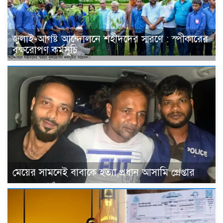
জুলাই-আগষ্ট আন্দোলনে শহীদদের স্মরণে : স্পীকারের
বৃক্ষরোপণ কর্মসূচি
মেয়ের সামনেই বাবাকে হত্যা,প্রধান আসামি গ্রেপ্তার