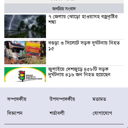
জনপ্রিয় সংবাদ
৭ জেলায় ঝোড়ো হাওয়াসহ বজ্রবৃষ্টির
শঙ্কা
বগুড়া ও সিলেটে সড়ক দুর্ঘটনায় নিহত
১৫
জুলাইয়ে দেশজুড়ে ৪৫৮টি সড়ক
দুর্ঘটনায় ৪১৬ জন নিহত হয়েছেন
হারিয়ে যাওয়া শিশুকে পরিবারের কাছে
সম্পাদকীয়
উপসম্পাদকীয়
মতামত
ফিরিয়ে প্রশংসায় ভাসছেন খিলক্ষেত
থানার ওসি
বিজ্ঞাপন
শর্তাবলী
যোগাযোগ
আজ থেকে উন্মুক্ত ‘জুলাই গণঅভ্যুত্থান
স্মৃতি জাদুঘর