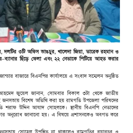
রধর, দলটির ৩টি অফিস ভাঙচুর, খালেদা জিয়া, তারেক রহমান ও
র–ব্যানার ছিঁড়ে ফেলা এবং ২২ নেতাকে পিটিয়ে আহত করার
র
্ডার বাজারে বিএনপির কার্যালয়ে এ সংবাদ সম্মেলন অনুষ্ঠিত
হমেদ জুয়েল জানান, সোমবার বিকাল ৩টা থেকে জাতীয়
ওই জনসভায় বিশেষ অতিথি করা হয় রামগতি উপজেলা পরিষদের
 শরাফ উদ্দিন আযাদ সোহলকে। স্থানীয় বিএনপি নেতাদের
াকার অনুরোধ জানানো হয়। এ বিষয়ে প্রশাসনকেও অবগত করে
 জনসভায় সোহেল উপস্থিত না থাকলেও রামগতির বয়ারচর ও