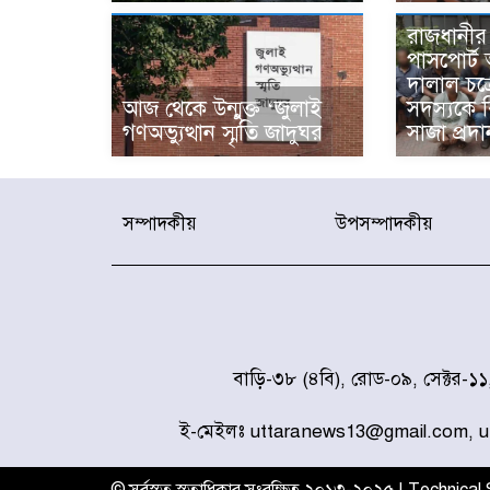
রাজধানীর 
পাসপোর্ট
দালাল চক
আজ থেকে উন্মুক্ত ‘জুলাই
সদস্যকে ব
গণঅভ্যুত্থান স্মৃতি জাদুঘর
সাজা প্রদা
সম্পাদকীয়
উপসম্পাদকীয়
বাড়ি-৩৮ (৪বি), রোড-০৯, সেক্টর-১
ই-মেইলঃ uttaranews13@gmail.com, 