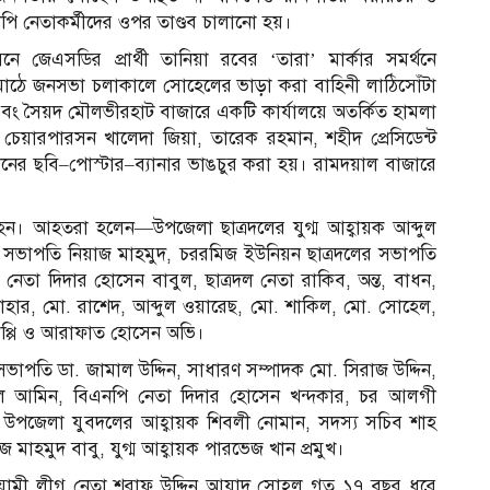
ি নেতাকর্মীদের ওপর তাণ্ডব চালানো হয়।
নে জেএসডির প্রার্থী তানিয়া রবের ‘তারা’ মার্কার সমর্থনে
মাঠে জনসভা চলাকালে সোহেলের ভাড়া করা বাহিনী লাঠিসোঁটা
 এবং সৈয়দ মৌলভীরহাট বাজারে একটি কার্যালয়ে অতর্কিত হামলা
য়ারপারসন খালেদা জিয়া, তারেক রহমান, শহীদ প্রেসিডেন্ট
ের ছবি–পোস্টার–ব্যানার ভাঙচুর করা হয়। রামদয়াল বাজারে
।
ন। আহতরা হলেন—উপজেলা ছাত্রদলের যুগ্ম আহ্বায়ক আব্দুল
সভাপতি নিয়াজ মাহমুদ, চররমিজ ইউনিয়ন ছাত্রদলের সভাপতি
নেতা দিদার হোসেন বাবুল, ছাত্রদল নেতা রাকিব, অন্ত, বাধন,
বাহার, মো. রাশেদ, আব্দুল ওয়ারেছ, মো. শাকিল, মো. সোহেল,
াপ্পি ও আরাফাত হোসেন অভি।
াপতি ডা. জামাল উদ্দিন, সাধারণ সম্পাদক মো. সিরাজ উদ্দিন,
ল আমিন, বিএনপি নেতা দিদার হোসেন খন্দকার, চর আলগী
উপজেলা যুবদলের আহ্বায়ক শিবলী নোমান, সদস্য সচিব শাহ
জ মাহমুদ বাবু, যুগ্ম আহ্বায়ক পারভেজ খান প্রমুখ।
য়ামী লীগ নেতা শরাফ উদ্দিন আযাদ সোহল গত ১৭ বছর ধরে