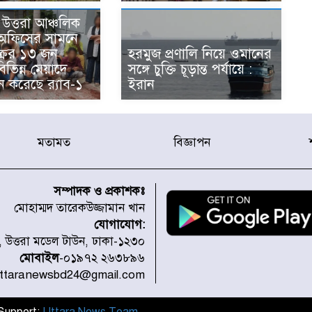
উত্তরা আঞ্চলিক
 অফিসের সামনে
্রের ১৩ জন
হরমুজ প্রণালি নিয়ে ওমানের
িভিন্ন মেয়াদে
সঙ্গে চুক্তি চূড়ান্ত পর্যায়ে :
ন করেছে র‌্যাব-১
ইরান
মতামত
বিজ্ঞাপন
সম্পাদক ও প্রকাশকঃ
মোহাম্মদ তারেকউজ্জামান খান
যোগাযোগ:
১, উত্তরা মডেল টাউন, ঢাকা-১২৩০
মোবাইল
-০১৯৭২ ২৬৩৮৯৬
uttaranewsbd24@gmail.com