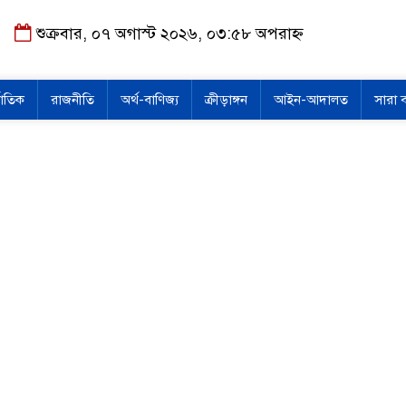
শুক্রবার, ০৭ অগাস্ট ২০২৬, ০৩:৫৮ অপরাহ্ন
জাতিক
রাজনীতি
অর্থ-বাণিজ্য
ক্রীড়াঙ্গন
আইন-আদালত
সারা 