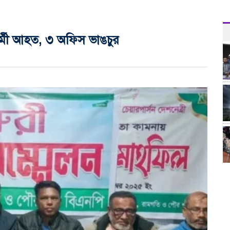
র্মী আহত, ৩ অফিস ভাঙচুর