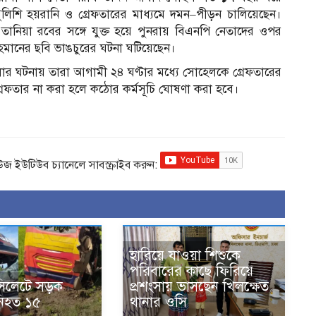
লিশি হয়রানি ও গ্রেফতারের মাধ্যমে দমন–পীড়ন চালিয়েছেন।
তানিয়া রবের সঙ্গে যুক্ত হয়ে পুনরায় বিএনপি নেতাদের ওপর
মানের ছবি ভাঙচুরের ঘটনা ঘটিয়েছেন।
ার ঘটনায় তারা আগামী ২৪ ঘণ্টার মধ্যে সোহেলকে গ্রেফতারের
গ্রেফতার না করা হলে কঠোর কর্মসূচি ঘোষণা করা হবে।
িউজ ইউটিউব চ্যানেলে সাবস্ক্রাইব করুন:
হারিয়ে যাওয়া শিশুকে
পরিবারের কাছে ফিরিয়ে
সিলেটে সড়ক
প্রশংসায় ভাসছেন খিলক্ষেত
 নিহত ১৫
থানার ওসি