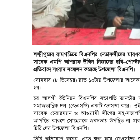
লক্ষ্মীপুরের রামগতিতে বিএনপির নেতাকর্মীদের মা
সাবেক এমপি আশরাফ উদ্দিন নিজানের ছবি–পোস্টা
প্রতিবাদে সংবাদ সম্মেলন করেছে উপজেলা বিএনপি।
সোমবার (৮ ডিসেম্বর) রাত ১০টায় উপজেলার আলেকজান
হয়।
চর আলগী ইউনিয়ন বিএনপির সভাপতি তানভীর আ
সমাজতান্ত্রিক দল (জেএসডি) একটি জনসভা করে। 
সাবেক চেয়ারম্যান ও আওয়ামী লীগের সহ-সভাপতি
আপত্তির কারণে সোহেলকে জনসভায় উপস্থিত না থ
চিঠি দেয় উপজেলা বিএনপি।
তিনি অভিযোগ করেন, এতে ক্ষুব্ধ হয়ে জেএসডির