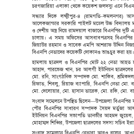
চরগজারিয়া এলাকা থেকে কয়েকশ জলদস্যু এনে বিএনপ
সন্ধ্যার দিকে লক্ষ্মীপুর-৪ (রামগতি–কমলনগর) আস
আলেকজান্ডার সরকারি পাইলট মডেল উচ্চ বিদ্যালয় 
ও দেশীয় অস্ত্র নিয়ে রামদয়াল বাজারে বিএনপির দুটি
চালায়। এ সময় অফিসের আসবাবপত্রসহ বিএনপির চে
জিয়াউর রহমান ও সাবেক এমপি আশরাফ উদ্দিন নিজান
বিএনপি নেতাদের কয়েকটি দোকানও ভাঙচুর করা হয়
হামলায় ছাত্রদল ও বিএনপির মোট ২২ নেতা আহত হ
আহাদ, পারভেজ খান, চর আলগী ইউনিয়ন ছাত্রদলের 
মো. রনি, সাংগঠনিক সম্পাদক মো. শাকিব, শ্রমিকদল 
রিফাত, শিবলু, রিয়াজ ব্যাপারি, বিএনপি নেতা মো. 
মো. দেলোয়ার, মো. হাসান তারেক, মো. রকি, মো. ব
সংবাদ সম্মেলনে উপস্থিত ছিলেন—উপজেলা বিএনপির সভ
পৌর বিএনপির সাধারণ সম্পাদক সৈয়দ মর্তুজা আ
ইউনিয়ন বিএনপির সভাপতি তানভীর আহমদ জুয়েল, 
মোহাম্মদ শিব্বির, উপজেলা ছাত্রদলের সদস্য সচিব ইরা
সংবাদ সম্মেলনে বিএনপি নেতারা আরও বলেন, আও