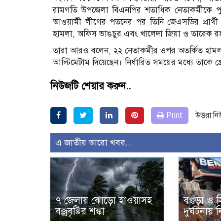
রামগতি উপজেলা বিএনপির শতাধিক নেতাকর্মীকে পু
আওয়ামী লীগের পতনের পর তিনি জেএসডির প্রার্থী 
হামলা, অফিস ভাঙচুর এবং খালেদা জিয়া ও তারেক রহ
তারা আরও বলেন, ২২ নেতাকর্মীর ওপর অতর্কিত হামল
আল্টিমেটাম দিয়েছেন। নির্ধারিত সময়ের মধ্যে তাকে 
নিউজটি শেয়ার করুন..
Print
উত্তরা ন
এ জাতীয় আরো খবর..
৭ জেলায় ঝোড়ো হাওয়াসহ
বগুড়া ও 
বজ্রবৃষ্টির শঙ্কা
দুর্ঘটনায়