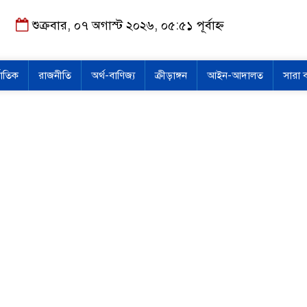
শুক্রবার, ০৭ অগাস্ট ২০২৬, ০৫:৫১ পূর্বাহ্ন
জাতিক
রাজনীতি
অর্থ-বাণিজ্য
ক্রীড়াঙ্গন
আইন-আদালত
সারা 