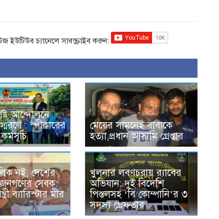
িউজ ইউটিউব চ্যানেলে সাবস্ক্রাইব করুন:
ষ্ট আন্দোলনে
্মরণে : স্পীকারের
মেয়ের সামনেই বাবাকে
কর্মসূচি
হত্যা,প্রধান আসামি গ্রেপ্তার
িক নই, দেশের
খুলনার লবণচরায় র‍্যাবের
 জনগণের সেবক:
অভিযান: দুই বিদেশি
্ত্রী ব্যারিস্টার মীর
পিস্তলসহ ‘বি কোম্পানি’র ৩
সদস্য গ্রেফতার