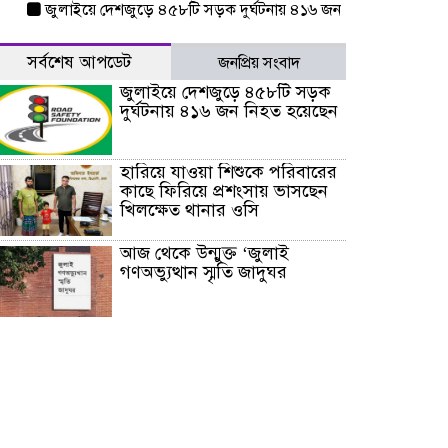
জুলাইয়ে দেশজুড়ে ৪৫৮টি সড়ক দুর্ঘটনায় ৪১৬ জন নিহত হয়েছেন
হারিয়
সর্বশেষ আপডেট
জনপ্রিয় সংবাদ
জুলাইয়ে দেশজুড়ে ৪৫৮টি সড়ক
দুর্ঘটনায় ৪১৬ জন নিহত হয়েছেন
হারিয়ে যাওয়া শিশুকে পরিবারের
কাছে ফিরিয়ে প্রশংসায় ভাসছেন
খিলক্ষেত থানার ওসি
আজ থেকে উন্মুক্ত ‘জুলাই
গণঅভ্যুত্থান স্মৃতি জাদুঘর
রাজধানীর উত্তরা আঞ্চলিক
পাসপোর্ট অফিসের সামনে দালাল
চক্রের ১৩ জন সদস্যকে বিভিন্ন
মেয়াদে সাজা প্রদান করেছে
‌্যাব-১
হরমুজ প্রণালি নিয়ে ওমানের সঙ্গে