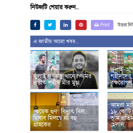
নিউজটি শেয়ার করুন..
Print
উত্তরা ন
এ জাতীয় আরো খবর..
জুলাই-আগ
জুলাই গণঅভ্যুত্থানের অমর
শহীদদের স
প্রতীক শহীদ মীর মুগ্ধ
বৃক্ষরোপণ 
আমরা মাল
‘কয়েক গুণ’ বিদ্যুৎ বিল,
১৮ কোটি
হিসাব মিলছে না বহু
ভূমি প্রতিমন
গ্রাহকের
হেলাল