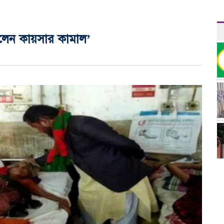
িলেন কায়সার কামাল’
র