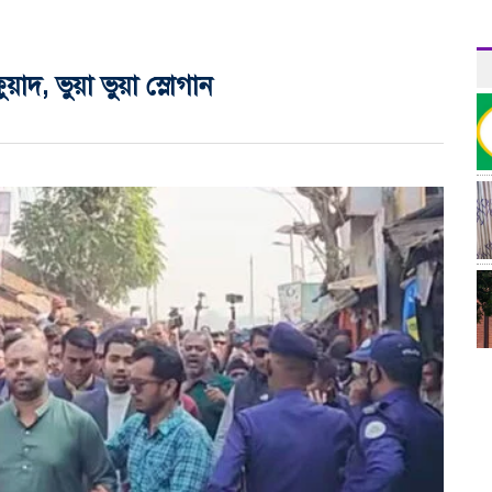
াদ, ভুয়া ভুয়া স্লোগান
র