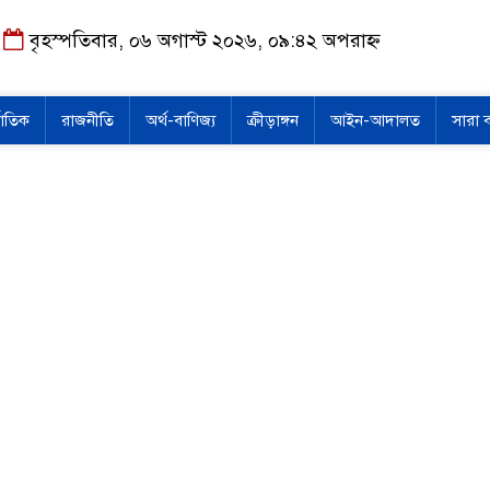
বৃহস্পতিবার, ০৬ অগাস্ট ২০২৬, ০৯:৪২ অপরাহ্ন
জাতিক
রাজনীতি
অর্থ-বাণিজ্য
ক্রীড়াঙ্গন
আইন-আদালত
সারা 