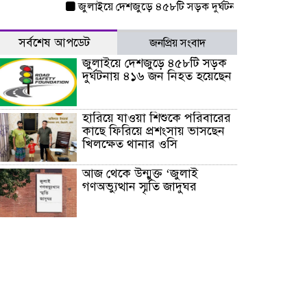
জুলাইয়ে দেশজুড়ে ৪৫৮টি সড়ক দুর্ঘটনায় ৪১৬ জন নিহত হয়েছ
সর্বশেষ আপডেট
জনপ্রিয় সংবাদ
জুলাইয়ে দেশজুড়ে ৪৫৮টি সড়ক
দুর্ঘটনায় ৪১৬ জন নিহত হয়েছেন
হারিয়ে যাওয়া শিশুকে পরিবারের
কাছে ফিরিয়ে প্রশংসায় ভাসছেন
খিলক্ষেত থানার ওসি
আজ থেকে উন্মুক্ত ‘জুলাই
গণঅভ্যুত্থান স্মৃতি জাদুঘর
রাজধানীর উত্তরা আঞ্চলিক
পাসপোর্ট অফিসের সামনে দালাল
চক্রের ১৩ জন সদস্যকে বিভিন্ন
মেয়াদে সাজা প্রদান করেছে
‌্যাব-১
হরমুজ প্রণালি নিয়ে ওমানের সঙ্গে