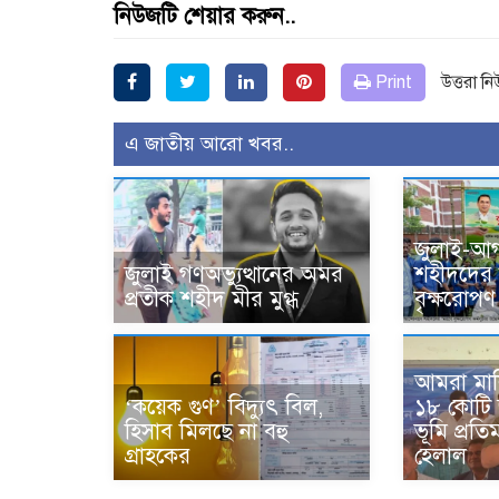
নিউজটি শেয়ার করুন..
Print
উত্তরা ন
এ জাতীয় আরো খবর..
জুলাই-আগ
জুলাই গণঅভ্যুত্থানের অমর
শহীদদের স
প্রতীক শহীদ মীর মুগ্ধ
বৃক্ষরোপণ 
আমরা মাল
‘কয়েক গুণ’ বিদ্যুৎ বিল,
১৮ কোটি
হিসাব মিলছে না বহু
ভূমি প্রতিমন
গ্রাহকের
হেলাল