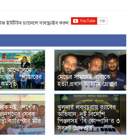
িউজ ইউটিউব চ্যানেলে সাবস্ক্রাইব করুন:
ষ্ট আন্দোলনে
্মরণে : স্পীকারের
মেয়ের সামনেই বাবাকে
কর্মসূচি
হত্যা,প্রধান আসামি গ্রেপ্তার
িক নই, দেশের
খুলনার লবণচরায় র‍্যাবের
 জনগণের সেবক:
অভিযান: দুই বিদেশি
্ত্রী ব্যারিস্টার মীর
পিস্তলসহ ‘বি কোম্পানি’র ৩
সদস্য গ্রেফতার