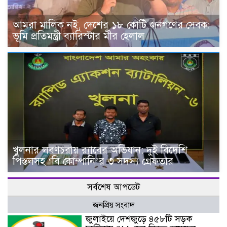
আমরা মালিক নই, দেশের ১৮ কোটি জনগণের সেবক:
ভূমি প্রতিমন্ত্রী ব্যারিস্টার মীর হেলাল
খুলনার লবণচরায় র‍্যাবের অভিযান: দুই বিদেশি
পিস্তলসহ ‘বি কোম্পানি’র ৩ সদস্য গ্রেফতার
সর্বশেষ আপডেট
জনপ্রিয় সংবাদ
জুলাইয়ে দেশজুড়ে ৪৫৮টি সড়ক