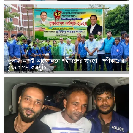
জুলাই-আগষ্ট আন্দোলনে শহীদদের স্মরণে : স্পীকারের
বৃক্ষরোপণ কর্মসূচি