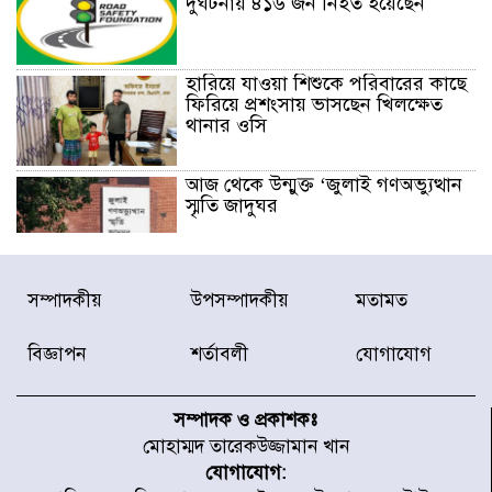
দুর্ঘটনায় ৪১৬ জন নিহত হয়েছেন
হারিয়ে যাওয়া শিশুকে পরিবারের কাছে
ফিরিয়ে প্রশংসায় ভাসছেন খিলক্ষেত
থানার ওসি
আজ থেকে উন্মুক্ত ‘জুলাই গণঅভ্যুত্থান
স্মৃতি জাদুঘর
রাজধানীর উত্তরা আঞ্চলিক পাসপোর্ট
সম্পাদকীয়
উপসম্পাদকীয়
মতামত
অফিসের সামনে দালাল চক্রের ১৩ জন
সদস্যকে বিভিন্ন মেয়াদে সাজা প্রদান
করেছে র‌্যাব-১
বিজ্ঞাপন
শর্তাবলী
যোগাযোগ
হরমুজ প্রণালি নিয়ে ওমানের সঙ্গে চুক্তি
চূড়ান্ত পর্যায়ে : ইরান
সম্পাদক ও প্রকাশকঃ
মোহাম্মদ তারেকউজ্জামান খান
যোগাযোগ:
প্রত্যেক অপরাধীর বিচার এ দেশেই