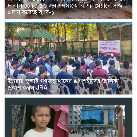
দালাল চক্রের ১৩ জন সদস্যকে বিভিন্ন মেয়াদে সাজা
প্রদান করেছে র‌্যাব-১
উত্তরায় জুলাই গণঅভ্যুত্থানের ৯২ শহীদের তালিকা
প্রকাশ করল JRA