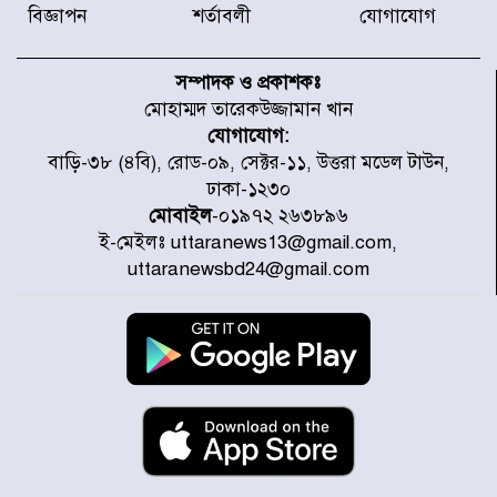
বিজ্ঞাপন
শর্তাবলী
যোগাযোগ
আজ থেকে উন্মুক্ত ‘জুলাই গণঅভ্যুত্থান
স্মৃতি জাদুঘর
সম্পাদক ও প্রকাশকঃ
মোহাম্মদ তারেকউজ্জামান খান
যোগাযোগ:
রাজধানীর উত্তরা আঞ্চলিক পাসপোর্ট
বাড়ি-৩৮ (৪বি), রোড-০৯, সেক্টর-১১, উত্তরা মডেল টাউন,
অফিসের সামনে দালাল চক্রের ১৩ জন
ঢাকা-১২৩০
সদস্যকে বিভিন্ন মেয়াদে সাজা প্রদান
করেছে র‌্যাব-১
মোবাইল
-০১৯৭২ ২৬৩৮৯৬
ই-মেইলঃ uttaranews13@gmail.com,
হরমুজ প্রণালি নিয়ে ওমানের সঙ্গে চুক্তি
uttaranewsbd24@gmail.com
চূড়ান্ত পর্যায়ে : ইরান
প্রত্যেক অপরাধীর বিচার এ দেশেই
হবে, সে যত শক্তিশালীই হোক না কেন,
চট্টগ্রামে জুলাই গণঅভ্যুত্থান দিবসে
প্রতিমন্ত্রী মীর হেলাল
আগামী ৫ দিন বৃষ্টির আভাস