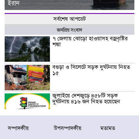
ইরান
সর্বশেষ আপডেট
জনপ্রিয় সংবাদ
৭ জেলায় ঝোড়ো হাওয়াসহ বজ্রবৃষ্টির
শঙ্কা
বগুড়া ও সিলেটে সড়ক দুর্ঘটনায় নিহত
১৫
জুলাইয়ে দেশজুড়ে ৪৫৮টি সড়ক
দুর্ঘটনায় ৪১৬ জন নিহত হয়েছেন
হারিয়ে যাওয়া শিশুকে পরিবারের কাছে
সম্পাদকীয়
উপসম্পাদকীয়
মতামত
ফিরিয়ে প্রশংসায় ভাসছেন খিলক্ষেত
থানার ওসি