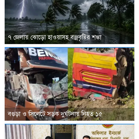
৭ জেলায় ঝোড়ো হাওয়াসহ বজ্রবৃষ্টির শঙ্কা
বগুড়া ও সিলেটে সড়ক দুর্ঘটনায় নিহত ১৫