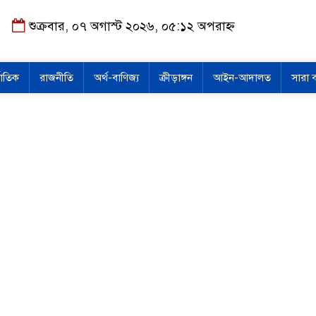
শুক্রবার, ০৭ অগাস্ট ২০২৬, ০৫:১২ অপরাহ্ন
জাতিক
রাজনীতি
অর্থ-বাণিজ্য
ক্রীড়াঙ্গন
আইন-আদালত
সারা 