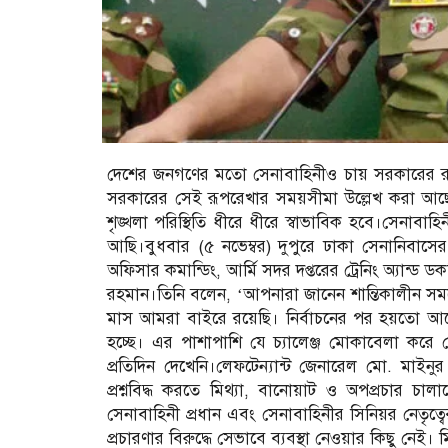
দেশের জনগণের মতো সেনাবাহিনীও চায় সরকারের রূপরেখা
সরকারের সেই রূপরেখার সময়সীমা উল্লেখ করা আছে
শৃঙ্খলা পরিস্থিতি ধীরে ধীরে স্বাভাবিক হবে।সেনা
আছি।বুধবার (৫ নভেম্বর) দুপুরে ঢাকা সেনানিবাস
অফিসার কমান্ডিং, আর্মি সদর দপ্তরের ট্রেনিং অ্যান্ড 
রহমান।তিনি বলেন, ‘আপনারা জানেন শান্তিকালীন সময়ে 
মাস আমরা বাইরে রয়েছি। নির্বাচনের পর হয়তো আরো ক
হচ্ছে। এর পাশাপাশি যে চ্যালেঞ্জ মোকাবেলা করে স
প্রতিদিন দেখেনি।লেফটেন্যান্ট জেনারেল মো. মাইনুর 
প্রশ্নবিদ্ধ করতে মিথ্যা, বানোয়াট ও অপপ্রচার চ
সেনাবাহিনী প্রধান এবং সেনাবাহিনীর সিনিয়র নেতৃত্বে
প্রচারণার বিরুদ্ধে সেভাবে ব্যবস্থা নেওয়ার কিছু নেই।