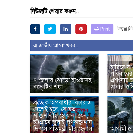
নিউজটি শেয়ার করুন..
Print
উত্তরা ন
এ জাতীয় আরো খবর..
হারিয়ে যা
পরিবারের 
৭ জেলায় ঝোড়ো হাওয়াসহ
প্রশংসায়
বজ্রবৃষ্টির শঙ্কা
থানার ওস
প্রত্যেক অপরাধীর বিচার এ
দেশেই হবে, সে যত
শক্তিশালীই হোক না কেন,
চট্টগ্রামে জুলাই গণঅভ্যুত্থান
দিবসে প্রতিমন্ত্রী মীর হেলাল
আগামী ৫ 