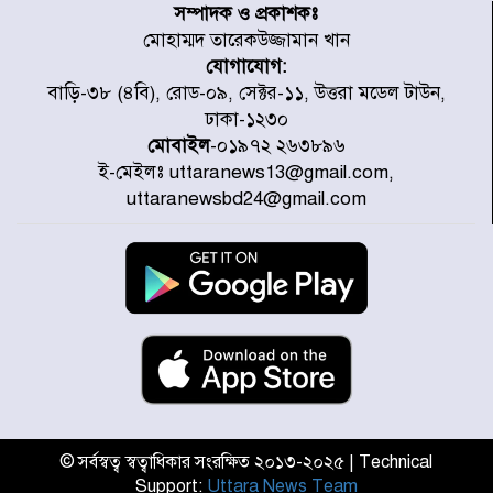
শহীদের তালিকা প্রকাশ করল JRA
সম্পাদক ও প্রকাশকঃ
মোহাম্মদ তারেকউজ্জামান খান
যোগাযোগ:
জুলাই গণঅভ্যুত্থানে উত্তরায় সর্বকনিষ্ঠ
বাড়ি-৩৮ (৪বি), রোড-০৯, সেক্টর-১১, উত্তরা মডেল টাউন,
শহীদ জাবির ইব্রাহীম: এক শিশুর রক্তে
ঢাকা-১২৩০
লেখা ইতিহাস
মোবাইল
-০১৯৭২ ২৬৩৮৯৬
ই-মেইলঃ uttaranews13@gmail.com,
রাজধানীতে আজ বৃষ্টির সম্ভাবনা, যা
uttaranewsbd24@gmail.com
জানাল আবহাওয়া অধিদপ্তর
জুলাই গণঅভ্যুত্থানের অমর প্রতীক
শহীদ মীর মুগ্ধ
উত্তরা আজমপুরের রক্তাক্ত স্মৃতি: শহীদ
তানভীনের অপূর্ণ স্বপ্ন
© সর্বস্বত্ব স্বত্বাধিকার সংরক্ষিত ২০১৩-২০২৫ | Technical
Support:
Uttara News Team
জুলাই স্মৃতি জাদুঘর উদ্বোধন করলেন