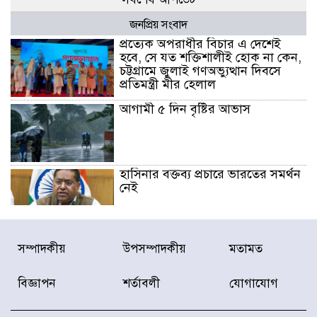
জনপ্রিয় সংবাদ
প্রত্যেক অপরাধীর বিচার এ দেশেই
হবে, সে যত শক্তিশালীই হোক না কেন,
চট্টগ্রামে জুলাই গণঅভ্যুত্থান দিবসে
প্রতিমন্ত্রী মীর হেলাল
আগামী ৫ দিন বৃষ্টির আভাস
হাসিনার বক্তব্য প্রচারে ভারতের সমর্থন
নেই
জুলাই গণঅভ্যুত্থানে আহত যোদ্ধা
সম্পাদকীয়
উপসম্পাদকীয়
মতামত
মিতুর খোঁজ নিলেন প্রধানমন্ত্রী
বিজ্ঞাপন
শর্তাবলী
যোগাযোগ
উত্তরায় জুলাই গণঅভ্যুত্থানের ৯২