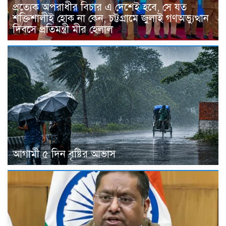
প্রত্যেক অপরাধীর বিচার এ দেশেই হবে, সে যত
শক্তিশালীই হোক না কেন, চট্টগ্রামে জুলাই গণঅভ্যুত্থান
দিবসে প্রতিমন্ত্রী মীর হেলাল
আগামী ৫ দিন বৃষ্টির আভাস