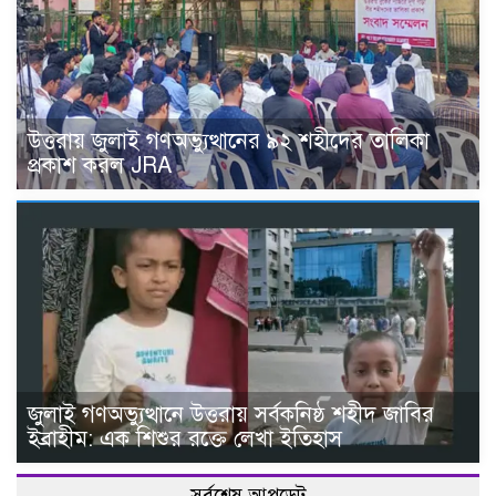
উত্তরায় জুলাই গণঅভ্যুত্থানের ৯২ শহীদের তালিকা
প্রকাশ করল JRA
জুলাই গণঅভ্যুত্থানে উত্তরায় সর্বকনিষ্ঠ শহীদ জাবির
ইব্রাহীম: এক শিশুর রক্তে লেখা ইতিহাস
সর্বশেষ আপডেট