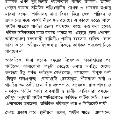
চালকই এখন দুই-তিনটি পর্যটকবাহী গাড়ির মালিক। তাদের
পেছনে রয়েছে সমিতির শক্তি।স্থানীয় লেখক ও গবেষক মংচানু
মারমা বলেন, পর্যটনসহ নানা বিষয় নিয়ে জেলা পরিষদ ও
প্রশাসনের মধ্যে একটি নীরব দ্বন্দ্ব রয়েছে। এ কারণে ২০১৪ সালে
পর্যটন খাতকে পার্বত্য জেলা পরিষদের কাছে ন্যস্ত করা হলেও
পরিষদ সঠিকভাবে কাজ করতে পারছে না। এছাড়া জেলা প্রশাসন,
আইনশৃঙ্খলা রক্ষাকারী বাহিনীও পর্যটন ব্যবসায় জড়িত। ফলে
তারা কারো অনিয়ম-বিশৃঙ্খলার বিরুদ্ধে কার্যকর পদক্ষেপ নিতে
পারছেন না।
অপরদিকে, টানা কয়েক বছরের নিষেধাজ্ঞা প্রত্যাহারের পর
পর্যটকের আনাগোনা কিছুটা বেড়েছে রুমায় অবস্থিত দেশের
অন্যতম উঁচু পর্বত পর্বতশৃঙ্গ কেওক্রাডং, বগালেক, রিঝুক ঝর্ণা
(রিঝুক জলপ্রপাত), রোয়াংছড়ি দেবতাকূম, শীলবান্ধা ঝর্ণা ও
থানচির তমাতঙ্গী, রেমাক্রীর জলপ্রপাত, বড়মদক, রাজাপাথর ও
নাফাকূম পর্যটন স্পট। ব্যবসায়ী ও স্থানীয় বাসিন্দারা বলছেন,
মৌসুম অনুযায়ী পর্যটন স্পটগুলোতে কাঙ্খিত পর্যটক নেই। এজন্য
প্রশাসনের অবহেলা, অতিরিক্ত পরিবহন খরচ ও সিন্ডিকেট দায়ী।
ক্ষোভ প্রকাশ করে স্থানীয়রা বলেন, পর্যটন খাতে প্রশাসনের