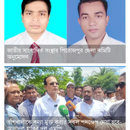
জাতীয় সাংবাদিক সংস্থার পিরোজপুর জেলা কমিটি
অনুমোদন
বাঁশখালীকে বন্যা মুক্ত করার সকল পদক্ষেপ নেয়া হবে-
আসাদুল হাবিব দুলু এমপি