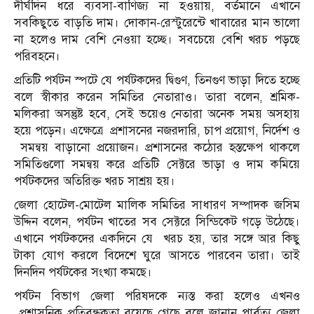
দীর্ঘদিন ধরে ব্যবসা-বাণিজ্য না হওয়ায়, বর্তমানে এখানে
সবকিছুতে বাড়তি দাম। দোকান-রেস্টুরেন্টে খাবারের মান ভালো
না হলেও দাম বেশি নেওয়া হচ্ছে। সবচেয়ে বেশি খরচ পড়ছে
পরিবহনে।
প্রতিটি পর্যটন স্পটে যে পর্যটকদের দ্বিগুণ, তিনগুণ ভাড়া দিতে হচ্ছে
বলে স্বীকার করেন সমিতির নেতারাও। তারা বলেন, শ্রমিক-
মলিকরা অসন্তুষ্ট হবে, সেই ভয়েও নেতারা অনেক সময় অসহায়
হয়ে পড়েন। এক্ষেত্রে প্রশাসনের নজরদারি, চাপ প্রয়োগ, নির্দেশ ও
সমন্বয় বাড়ানো প্রয়োজন। প্রশাসনের কঠোর হস্তক্ষেপ থাকলে
সমিতিগুলো সমন্বয় করে প্রতিটি সেক্টরে ভাড়া ও দাম কমিয়ে
পর্যটকদের অতিরিক্ত খরচ সাশ্রয় হয়।
জেলা হোটেল-মোটেল মালিক সমিতির সাধারণ সম্পাদক জসিম
উদ্দিন বলেন, পর্যটন খাতের সব সেক্টরে সিন্ডিকেট গড়ে উঠেছে।
এখানে পর্যটকদের একদিনে যে খরচ হয়, তার সঙ্গে আর কিছু
টাকা যোগ করলে বিদেশে ঘুরে আসতে পারবেন তারা। তাই
দিনদিন পর্যটকের সংখ্যা কমছে।
পর্যটন বিভাগ জেলা পরিষদকে ন্যস্ত করা হলেও এখনও
প্রশাসনিক প্রতিবন্ধকতা রয়েছে গেছে বলে জানান পার্বত্য জেলা