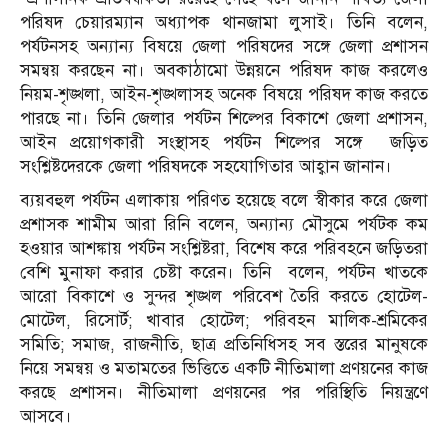
পরিষদ চেয়ারম্যান অধ্যাপক থানজামা লুসাই। তিনি বলেন,
পর্যটনসহ অন্যান্য বিষয়ে জেলা পরিষদের সঙ্গে জেলা প্রশাসন
সমন্বয় করছেন না। অবকাঠামো উন্নয়নে পরিষদ কাজ করলেও
নিয়ম-শৃঙ্খলা, আইন-শৃঙ্খলাসহ অনেক বিষয়ে পরিষদ কাজ করতে
পারছে না। তিনি জেলার পর্যটন শিল্পের বিকাশে জেলা প্রশাসন,
আইন প্রয়োগকারী সংস্থাসহ পর্যটন শিল্পের সঙ্গে জড়িত
সংশ্লিষ্টদেরকে জেলা পরিষদকে সহযোগিতার আহ্বান জানান।
ব্যয়বহুল পর্যটন এলাকায় পরিণত হয়েছে বলে স্বীকার করে জেলা
প্রশাসক শামীম আরা রিনি বলেন, অন্যান্য মৌসুমে পর্যটক কম
হওয়ার আশঙ্কায় পর্যটন সংশ্লিষ্টরা, বিশেষ করে পরিবহনে জড়িতরা
বেশি মুনাফা করার চেষ্টা করেন। তিনি বলেন, পর্যটন খাতকে
আরো বিকাশে ও সুন্দর শৃঙ্খল পরিবেশ তৈরি করতে হোটেল-
মোটেল, রিসোর্ট; খাবার হোটেল; পরিবহন মালিক-শ্রমিকের
সমিতি; সমাজ, রাজনীতি, ছাত্র প্রতিনিধিসহ সব স্তরের মানুষকে
নিয়ে সমন্বয় ও মতামতের ভিত্তিতে একটি নীতিমালা প্রণয়নের কাজ
করছে প্রশাসন। নীতিমালা প্রণয়নের পর পরিস্থিতি নিয়ন্ত্রণে
আসবে।