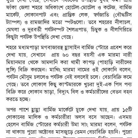
ঘুরে দেখা গেছে, সেখানে পর্যটকের উপস্থিতি খুবই কম। প্রায়
ফাঁকা জেলা শহরে অধিকাংশ হোটেল-মোটেল ও কটেজ, বার্মিজ
মার্কেট, দোকানপাট এবং প্রান্তিক লেক, স্বর্ণজাতি (বৌদ্ধটিস
ট্যাম্পল) ও রামজাদির মতো স্পটগুলো। তবে শহরের নীলাচল,
মেঘলা ও দুরবর্তী পর্যটনস্পট শৈলপ্রপাত, চিম্বুক ও নীলগিরিতে
কিছুটা পর্যটক উপস্থিতি দেখা গেছে।
শহরে মধ্যমপাড়া মগবাজারস্থ হ্লাসাইন বার্মিজ স্টোরে প্রবেশ করে
দেখা যায়, সেখানে প্রায় ৬০ বছর বয়সী এক মারমা নারী
মিয়ানমার থেকে আমদানি করা থামী কাপড় (পাহাড়ি নারীদের
লুঙ্গি) বিক্রি করছেন। মাখিং মারমা নামের ওই দোকানি বলেন,
পর্যটন মৌসুম চললেও পর্যটক নেই বললেই চলে। বেচাবিক্রি কমে
গেছে। তবে লোকাল কিছু কাস্টমারকে খুচরা দুই-এক পিস পণ্য
বিক্রি করে দোকান ভাড়া, বিদ্যুৎ বিল ও কর্মচারীদের বেতন বহন
করতে হচ্ছে।
অপর পাশে হ্লাহ্লা বার্মিজ মার্কেটে ঢুকে দেখা যায়, প্রায় ১৫টি
দোকানের মালিক ও কর্মচারীরা অলস বসে আছেন। এসময়
হেলেন বার্মিজ স্টোরের কর্মচারী উমা সাং মারমা বলেন, পর্যটক
না থাকায় পুরো অক্টোবর মাসজুড়ে তেমন বেচাবিক্রি হয়নি। পুরো