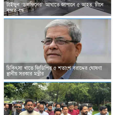
টাইফুন ‘ডলফিনের’ আঘাতে জাপানে ৫ আহত, চীনে
বন্দর বন্ধ
চিকিৎসা খাতে জিডিপির ৫ শতাংশ বরাদ্দের ঘোষণা
স্থানীয় সরকার মন্ত্রীর