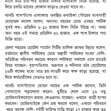
মাসে মাত্র চার-পাঁচ হাজার টাকার মালামাল বিক্রি হয়েছে, যা
দিয়ে চলতি মাসের দোকান ভাড়াও দেওয়া যাবে না।
থানচি বাসস্ট্যান্ড এালাকায় অবস্থিত রুবাইকা স্টোরের ব্যবসায়ী
মোহাম্মদ রুবেল বলেন, অন্যান্য বছরের চেয়ে এবছর পর্যটক
খুবই কম। প্রতিদিন ৮-১০ হাজার টাকা বিক্রি উঠছে না। অথচ
অন্য বছর এই সময়ে প্রতিদিন ৫০ হাজার, এক লাখ টাকার পণ্য
বিক্রি হতো।
জেলা শহরের হোটেল গার্ডেন সিটির মালিক জাফর উল্লাহ বলেন,
বর্তমানে স্থানীয় পর্যটকের চেয়ে অস্থায়ী পর্যটকের সংখ্যা বেশি।
অতিরিক্ত পরিবহন খরচের কারণে পর্যটকরা সকালে এসে রাতেই
ফিরে যাচ্ছেন। বৃহস্পতিবার, শুক্রবার ও শনিবার তাঁর হোটেলের
২৬টি কক্ষের মধ্যে মাত্র ছয়-সাতটি করে কক্ষ ভাড়া হয়েছে, যা
দিয়ে কর্মচারীদের বেতনও হবে না।
থানচি বাসস্ট্যান্ডে মোহন নামের এক পর্যটক জানান, তিনি
পোল্যান্ডে পড়াশোনা করেন। ছুটিতে দেশে এসে ১৬ বন্ধু
মোটরবাইকযোগে রুমার কেওক্রাডং যাচ্ছেন। ওখানে রাত্রী যাপন
করবেন। মোটরবাইকে কেন প্রশ্ন করলে বলেন, এখানে পরিবহন
খরচ অনেক বেশি। দুইটি মাহিন্দ্র গাড়ি ভাড়া ১৭ হাজার করে ৩৪