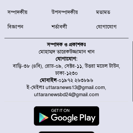
বিদ্যুৎ-জ্বালানি খাতে অস্থিরতা তৈরির
সম্পাদকীয়
উপসম্পাদকীয়
মতামত
চেষ্টা করছে একটি চক্র : প্রধানমন্ত্রী
বিজ্ঞাপন
শর্তাবলী
যোগাযোগ
টাইফুন ‘ডলফিনের’ আঘাতে জাপানে
৫ আহত, চীনে বন্দর বন্ধ
সম্পাদক ও প্রকাশকঃ
মোহাম্মদ তারেকউজ্জামান খান
যোগাযোগ:
চিকিৎসা খাতে জিডিপির ৫ শতাংশ
বাড়ি-৩৮ (৪বি), রোড-০৯, সেক্টর-১১, উত্তরা মডেল টাউন,
বরাদ্দের ঘোষণা স্থানীয় সরকার মন্ত্রীর
ঢাকা-১২৩০
মোবাইল
-০১৯৭২ ২৬৩৮৯৬
ই-মেইলঃ uttaranews13@gmail.com,
জুলাই জাদুঘর ঘুরে দেখলেন এনসিপি
uttaranewsbd24@gmail.com
নেতারা
যুক্তরাষ্ট্রে দাবানল নেভাতে গিয়ে
হেলিকপ্টার বিধ্বস্ত, নিহত ১