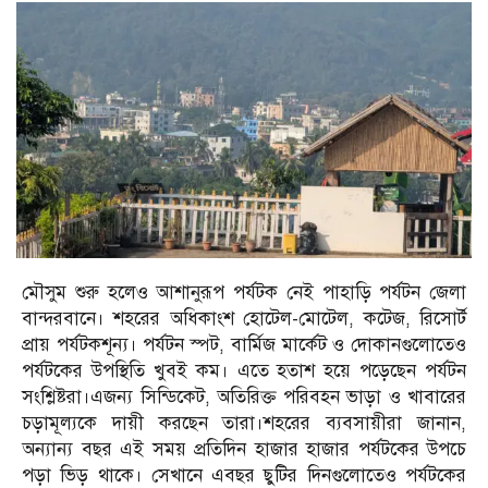
মৌসুম শুরু হলেও আশানুরূপ পর্যটক নেই পাহাড়ি পর্যটন জেলা
বান্দরবানে। শহরের অধিকাংশ হোটেল-মোটেল, কটেজ, রিসোর্ট
প্রায় পর্যটকশূন্য। পর্যটন স্পট, বার্মিজ মার্কেট ও দোকানগুলোতেও
পর্যটকের উপস্থিতি খুবই কম। এতে হতাশ হয়ে পড়েছেন পর্যটন
সংশ্লিষ্টরা।এজন্য সিন্ডিকেট, অতিরিক্ত পরিবহন ভাড়া ও খাবারের
চড়ামূল্যকে দায়ী করছেন তারা।শহরের ব্যবসায়ীরা জানান,
অন্যান্য বছর এই সময় প্রতিদিন হাজার হাজার পর্যটকের উপচে
পড়া ভিড় থাকে। সেখানে এবছর ছুটির দিনগুলোতেও পর্যটকের