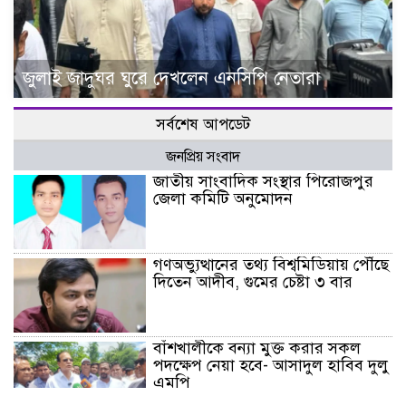
জুলাই জাদুঘর ঘুরে দেখলেন এনসিপি নেতারা
সর্বশেষ আপডেট
জনপ্রিয় সংবাদ
জাতীয় সাংবাদিক সংস্থার পিরোজপুর
জেলা কমিটি অনুমোদন
গণঅভ্যুত্থানের তথ্য বিশ্বমিডিয়ায় পৌঁছে
দিতেন আদীব, গুমের চেষ্টা ৩ বার
বাঁশখালীকে বন্যা মুক্ত করার সকল
পদক্ষেপ নেয়া হবে- আসাদুল হাবিব দুলু
এমপি