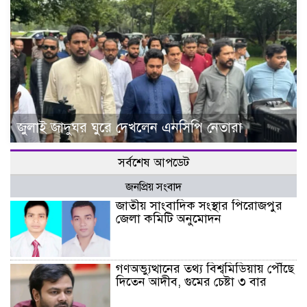
জুলাই জাদুঘর ঘুরে দেখলেন এনসিপি নেতারা
সর্বশেষ আপডেট
জনপ্রিয় সংবাদ
জাতীয় সাংবাদিক সংস্থার পিরোজপুর
জেলা কমিটি অনুমোদন
গণঅভ্যুত্থানের তথ্য বিশ্বমিডিয়ায় পৌঁছে
দিতেন আদীব, গুমের চেষ্টা ৩ বার