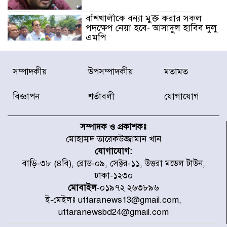
বাঁশখালীকে বন্যা মুক্ত করার সকল
পদক্ষেপ নেয়া হবে- আসাদুল হাবিব দুলু
এমপি
বিদ্যুৎ-জ্বালানি খাতে অস্থিরতা তৈরির
সম্পাদকীয়
উপসম্পাদকীয়
মতামত
চেষ্টা করছে একটি চক্র : প্রধানমন্ত্রী
বিজ্ঞাপন
শর্তাবলী
যোগাযোগ
টাইফুন ‘ডলফিনের’ আঘাতে জাপানে
৫ আহত, চীনে বন্দর বন্ধ
সম্পাদক ও প্রকাশকঃ
মোহাম্মদ তারেকউজ্জামান খান
যোগাযোগ:
চিকিৎসা খাতে জিডিপির ৫ শতাংশ
বাড়ি-৩৮ (৪বি), রোড-০৯, সেক্টর-১১, উত্তরা মডেল টাউন,
বরাদ্দের ঘোষণা স্থানীয় সরকার মন্ত্রীর
ঢাকা-১২৩০
মোবাইল
-০১৯৭২ ২৬৩৮৯৬
ই-মেইলঃ uttaranews13@gmail.com,
জুলাই জাদুঘর ঘুরে দেখলেন এনসিপি
uttaranewsbd24@gmail.com
নেতারা