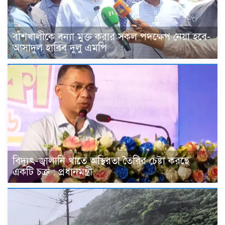
বাঁশখালীকে বন্যা মুক্ত করার সকল পদক্ষেপ নেয়া হবে-
আসাদুল হাবিব দুলু এমপি
বিদ্যুৎ-জ্বালানি খাতে অস্থিরতা তৈরির চেষ্টা করছে
একটি চক্র : প্রধানমন্ত্রী