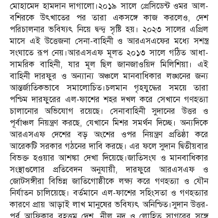
মোহামেদ হামদান দাগালো।২০১৯ সালে প্রেসিডেন্ট ওমর আল-
বশিরকে উৎখাতের পর তারা একসঙ্গে কাজ করলেও, দেশ
পরিচালনার ভবিষ্যৎ নিয়ে দ্বন্দ্ব সৃষ্টি হয়। ২০২৩ সালের এপ্রিল
মাসে এই উত্তেজনা সেনা-বাহিনী ও আরএসএফের মধ্যে সশস্ত্র
সংঘাতে রূপ নেয়।আরএসএফ মূলত ২০১৩ সালে গঠিত আধা-
সামরিক বাহিনী, যার মূল ছিল জানজাওয়িদ মিলিশিয়া। এই
বাহিনী দারফুর ও অন্যান্য অঞ্চলে মানবাধিকার লঙ্ঘনের জন্য
আন্তর্জাতিকভাবে সমালোচিত।চলমান গৃহযুদ্ধের সময়ে তারা
পশ্চিম দারফুরের এল-ফাশের শহর দখল করে সেখানে গণহত্যা
চালানোর অভিযোগ রয়েছে। সেনাবাহিনী সুদানের উত্তর ও
পূর্বাঞ্চল নিয়ন্ত্রণ করছে, যেখানে মিশর সমর্থন দিচ্ছে। অন্যদিকে
আরএসএফ দেশের বড় অংশের ওপর নিয়ন্ত্রণ প্রতিষ্ঠা করে
আরেকটি সরকার গঠনের দাবি করছে। এর ফলে সুদান দ্বিতীয়বার
বিভক্ত হওয়ার আশঙ্কা দেখা দিয়েছে।জাতিসংঘ ও মানবাধিকার
সংস্থাগুলোর প্রতিবেদন অনুযায়ী, দারফুরে আরএসএফ ও
জোটসঙ্গীরা বিভিন্ন জাতিগোষ্ঠীকে লক্ষ্য করে গণহত্যা ও যৌন
নির্যাতন চালিয়েছে। বর্তমানে এল-ফাশের সহিংসতা ও গণহত্যার
কারণে প্রায় আড়াই লাখ মানুষের ভবিষ্যৎ অনিশ্চিত।সুদান উত্তর-
পূর্ব আফ্রিকার বৃহত্তম দেশ, নীল নদ ও লোহিত সাগরের সঙ্গে