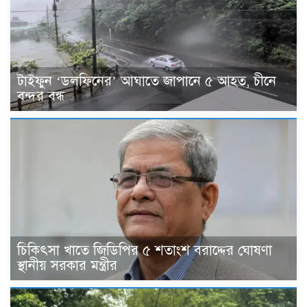
টাইফুন ‘ডলফিনের’ আঘাতে জাপানে ৫ আহত, চীনে
বন্দর বন্ধ
চিকিৎসা খাতে জিডিপির ৫ শতাংশ বরাদ্দের ঘোষণা
স্থানীয় সরকার মন্ত্রীর