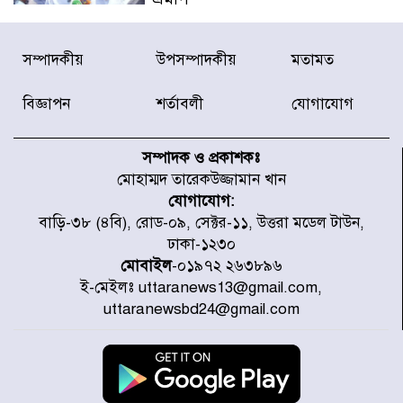
বিদ্যুৎ-জ্বালানি খাতে অস্থিরতা তৈরির
সম্পাদকীয়
উপসম্পাদকীয়
মতামত
চেষ্টা করছে একটি চক্র : প্রধানমন্ত্রী
বিজ্ঞাপন
শর্তাবলী
যোগাযোগ
টাইফুন ‘ডলফিনের’ আঘাতে জাপানে
৫ আহত, চীনে বন্দর বন্ধ
সম্পাদক ও প্রকাশকঃ
মোহাম্মদ তারেকউজ্জামান খান
যোগাযোগ:
চিকিৎসা খাতে জিডিপির ৫ শতাংশ
বাড়ি-৩৮ (৪বি), রোড-০৯, সেক্টর-১১, উত্তরা মডেল টাউন,
বরাদ্দের ঘোষণা স্থানীয় সরকার মন্ত্রীর
ঢাকা-১২৩০
মোবাইল
-০১৯৭২ ২৬৩৮৯৬
ই-মেইলঃ uttaranews13@gmail.com,
জুলাই জাদুঘর ঘুরে দেখলেন এনসিপি
uttaranewsbd24@gmail.com
নেতারা
যুক্তরাষ্ট্রে দাবানল নেভাতে গিয়ে
হেলিকপ্টার বিধ্বস্ত, নিহত ১