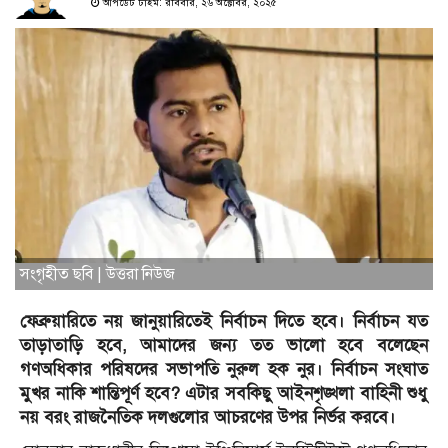
আপডেট টাইম: রবিবার, ২৬ অক্টোবর, ২০২৫
সংগৃহীত ছবি | উত্তরা নিউজ
ফেব্রুয়ারিতে নয় জানুয়ারিতেই নির্বাচন দিতে হবে। নির্বাচন যত
তাড়াতাড়ি হবে, আমাদের জন্য তত ভালো হবে বলেছেন
গণঅধিকার পরিষদের সভাপতি নুরুল হক নুর। নির্বাচন সংঘাত
মুখর নাকি শান্তিপূর্ণ হবে? এটার সবকিছু আইনশৃঙ্খলা বাহিনী শুধু
নয় বরং রাজনৈতিক দলগুলোর আচরণের উপর নির্ভর করবে।