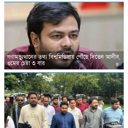
গণঅভ্যুত্থানের তথ্য বিশ্বমিডিয়ায় পৌঁছে দিতেন আদীব,
গুমের চেষ্টা ৩ বার