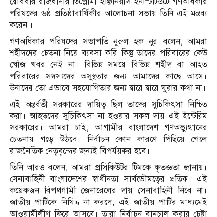
রোববার রাজধানীর ডিপ্লোমা ইঞ্জিনিয়ার্স ইনস্টিটিউটে গণঅধিকার
পরিষদের ৬ষ্ঠ প্রতিষ্ঠাবার্ষিকীর আলোচনা সভায় তিনি এই মন্তব্য
করেন ।
গণঅধিকার পরিষদের সভাপতি নুরুল হক নুর বলেন, আমরা
শহীদদের চেতনা নিয়ে ব্যবসা করি কিন্তু তাদের পরিবারের কেউ
খোঁজ খবর নেই না। বিভিন্ন সময়ে বিভিন্ন শহীদ বা আহত
পরিবারের সদস্যদের অসুস্থতার জন্য আমাদের কাছে আসে।
উনাদের তো এভাবে সহযোগিতার জন্য দ্বারে দ্বারে ঘুরার কথা না।
এই অন্তর্বর্তী সরকারের দায়িত্ব ছিল তাদের সুচিকিৎসা নিশ্চিত
করা। আহতদের সুচিকিৎসা না হওয়ার সকল দায় এই ইন্টেরিম
সরকারের। আমরা চাই, আগামীর বাংলাদেশ গণঅভ্যুত্থানের
চেতনায় গড়ে উঠবে। নির্বাচন কোন কারণে পিছিয়ে গেলে
রাজনৈতিক নেতৃবৃন্দের জন্যই বিপর্যয়কর হবে।
তিনি আরও বলেন, আমরা প্রসিকিউটর টিমকে কৃতজ্ঞতা জানায়।
সেনাবাহিনী বাংলাদেশের স্বাধীনতা সার্বভৌমত্বের প্রতিক। এই
কয়েকজন বিপথগামী জেনারেলের দায় সেনাবাহিনী নিবে না।
জাতীয় পার্টিকে নিষিদ্ধ না করলে, এই জাতীয় পার্টির মাধ্যমেই
আওয়ামীলীগ ফিরে আসবে। তারা নির্বাচন বানচাল করার চেষ্টা