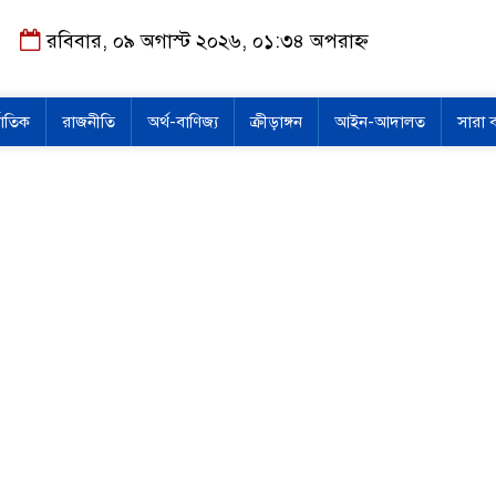
রবিবার, ০৯ অগাস্ট ২০২৬, ০১:৩৪ অপরাহ্ন
জাতিক
রাজনীতি
অর্থ-বাণিজ্য
ক্রীড়াঙ্গন
আইন-আদালত
সারা 