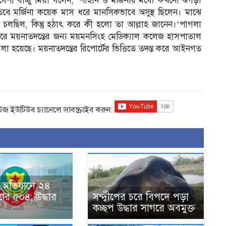
বেশী বাচ্চু মিয়া বলেন, ‘শাহীন ও মর্জিনার মধ্যে কখনো ঝগড়া
বে মর্জিনা কয়েক মাস ধরে মানসিকভাবে অসুস্থ ছিলেন। মাঝে
 চলছিল, কিন্তু হঠাৎ করে কী হলো তা আল্লাহ জানেন।’পাগলা
ে ময়নাতদন্তের জন্য ময়মনসিংহ মেডিক্যাল কলেজ হাসপাতাল
মলা হয়েছে। ময়নাতদন্তের রিপোর্টের ভিত্তিতে তদন্ত করে আইনগত
িউজ ইউটিউব চ্যানেলে সাবস্ক্রাইব করুন:
 অভিযানে ২৪
প্তার ৫০৪, উদ্ধার
সন্দ্বীপের চরে বিপদে পড়া
কচ্ছপ উদ্ধার সাগরে অবমুক্ত