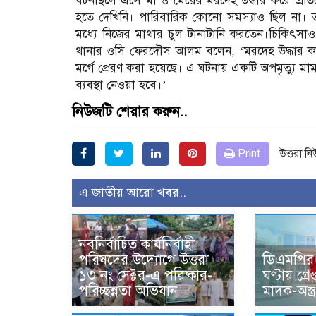
ঘটনাস্থলে এসে মা ও মেয়ের মরদেহ উদ্ধার করে।প্রতি
হতে দেখিনি। পারিবারিক কোনো সমস্যাও ছিল না। ত
মধ্যে নিজের মাথার চুল টানাটানি করতেন।চিকিৎসাও
থানার ওসি ফেরদৌস আলম বলেন, ‘মরদেহ উদ্ধার কর
মর্গে প্রেরণ করা হয়েছে। এ ঘটনায় একটি অপমৃত্যু মা
ব্যবস্থা নেওয়া হবে।’
নিউজটি শেয়ার করুন..
Print
উত্তরা ন
এ জাতীয় আরো খবর..
নবনির্বাচিত কার্যনির্বাহী
পরিষদের উদ্যোগে উত্তরা
ডিএমপির
১৩ নং সেক্টর-এ পরিষ্কার-
ঘণ্টায় গ্রে
পরিচ্ছন্নতা অভিযান
মাদক-অস্ত্র