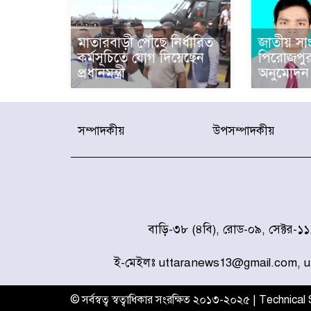
মাতারবাড়ী পৌঁছে নির্ধারিত
জাতীয় সাং
কর্মসূচিতে যোগ দিয়েছেন
পিরোজপুর
প্রধানমন্ত্রী
অনুমোদন
সম্পাদকীয়
উপসম্পাদকীয়
বাড়ি-৩৮ (৪বি), রোড-০৯, সেক্টর-১
ই-মেইলঃ uttaranews13@gmail.com, 
© সর্বস্বত্ব স্বত্বাধিকার সংরক্ষিত ২০১৩-২০২৫ | Technica