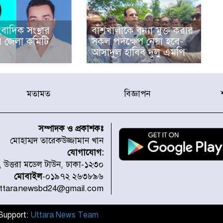
বাদিক সংস্থার
বাঁশখালীকে বন্যা মুক্ত করার
 জেলা কমিটি
সকল পদক্ষেপ নেয়া হবে-
আসাদুল হাবিব দুলু এমপি
মতামত
বিজ্ঞাপন
সম্পাদক ও প্রকাশকঃ
মোহাম্মদ তারেকউজ্জামান খান
যোগাযোগ:
১, উত্তরা মডেল টাউন, ঢাকা-১২৩০
মোবাইল
-০১৯৭২ ২৬৩৮৯৬
uttaranewsbd24@gmail.com
l Support:
Uttara News Team