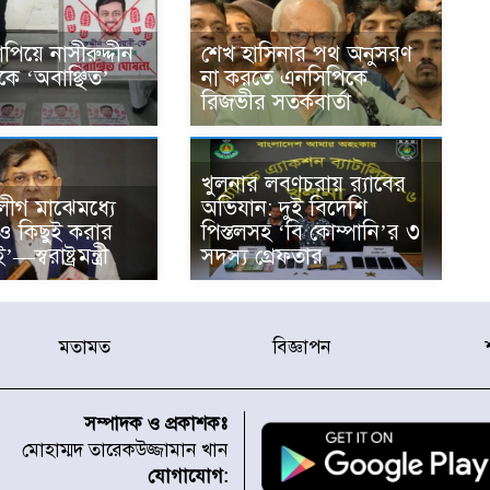
াপিয়ে নাসীরুদ্দীন
শেখ হাসিনার পথ অনুসরণ
কে ‘অবাঞ্ছিত’
না করতে এনসিপিকে
রিজভীর সতর্কবার্তা
খুলনার লবণচরায় র‍্যাবের
ীগ মাঝেমধ্যে
অভিযান: দুই বিদেশি
েও কিছুই করার
পিস্তলসহ ‘বি কোম্পানি’র ৩
্বরাষ্ট্রমন্ত্রী
সদস্য গ্রেফতার
মতামত
বিজ্ঞাপন
সম্পাদক ও প্রকাশকঃ
মোহাম্মদ তারেকউজ্জামান খান
যোগাযোগ: