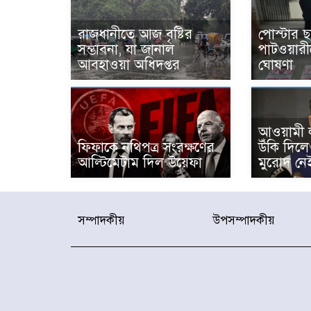
রাজধানীতে আজ বৃষ্টির
পোস্টার ছ
সম্ভাবনা, যা জানাল
পাটওয়ারী
আবহাওয়া অধিদপ্তর
ঘোষণা
আওয়ামী ল
ফিফাকে নথিপত্র সংরক্ষণের
উঁকি দিল
আল্টিমেটাম দিল উয়েফা
মুরোদ নেই’—স
সম্পাদকীয়
উপসম্পাদকীয়