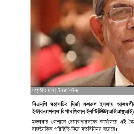
সংগৃহীত ছবি | উত্তরা নিউজ
বিএনপি মহাসচিব মির্জা ফখরুল ইসলাম আলমগীরের সঙ্
ইন্টারন্যাশনাল রিপাবলিকান ইনস্টিটিউট(আইআর্‌আই)
মঙ্গলবার গুলশানে চেয়ারপারসনের কার্যালয়ে এই বৈঠক
রাজনৈতিক পরিস্থিতি নিয়ে মতবিনিময় হয়েছে।