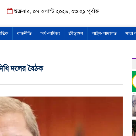
শুক্রবার, ০৭ অগাস্ট ২০২৬, ০৩:২১ পূর্বাহ্ন
জাতিক
রাজনীতি
অর্থ-বাণিজ্য
ক্রীড়াঙ্গন
আইন-আদালত
সারা 
নিধি দলের বৈঠক