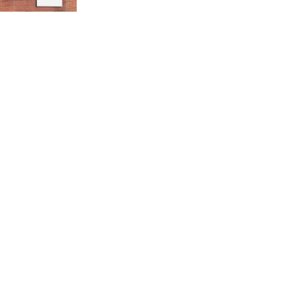
রাজধানীর উত্তরা আঞ্চলিক
পাসপোর্ট অফিসের সামনে দালাল
চক্রের ১৩ জন সদস্যকে বিভিন্ন
মেয়াদে সাজা প্রদান করেছে
‌্যাব-১
হরমুজ প্রণালি নিয়ে ওমানের সঙ্গে
চুক্তি চূড়ান্ত পর্যায়ে : ইরান
প্রত্যেক অপরাধীর বিচার এ
দেশেই হবে, সে যত শক্তিশালীই
হোক না কেন, চট্টগ্রামে জুলাই
গণঅভ্যুত্থান দিবসে প্রতিমন্ত্রী মীর
হেলাল
আগামী ৫ দিন বৃষ্টির আভাস
হাসিনার বক্তব্য প্রচারে ভারতের
সমর্থন নেই